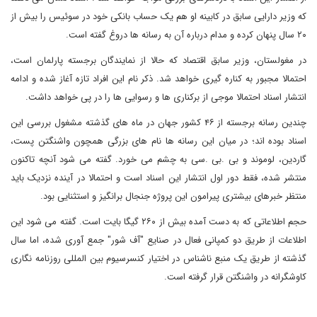
که وزیر دارایی سابق در کابینه او هم یک حساب بانکی خود در سوئیس را بیش از
۲۰ سال پنهان کرده و مدام درباره آن به رسانه ها دروغ گفته است.
در مغولستان، وزیر سابق اقتصاد که حالا از نمایندگان برجسته پارلمان است،
احتمالا مجبور به کناره گیری خواهد شد. ذکر نام این افراد تازه آغاز شده و ادامه
انتشار اسناد احتمالا موجی از برکناری ها و رسوایی ها را در پی خواهد داشت.
چندین رسانه برجسته از ۴۶ کشور جهان در ماه های گذشته مشغول بررسی این
اسناد بوده اند؛ در میان این رسانه ها نام های بزرگی همچون واشنگتن پست،
گاردین، لوموند و بی .بی .سی به چشم می خورد. گفته می شود آنچه تاکنون
منتشر شده، فقط دور اول انتشار این اسناد است و احتمالا در آینده نزدیک باید
منتظر خبرهای بیشتری پیرامون این پروژه جنجال برانگیز و استثنایی بود.
حجم اطلاعاتی که به دست آمده بیش از ۲۶۰ گیگا بایت است. گفته می شود این
اطلاعات از طریق دو کمپانی فعال در صنایع "آف شور" جمع آوری شده، اما سال
گذشته از طریق یک منبع ناشناس در اختیار کنسرسیوم بین المللی روزنامه نگاری
کاوشگرانه در واشنگتن قرار گرفته است.