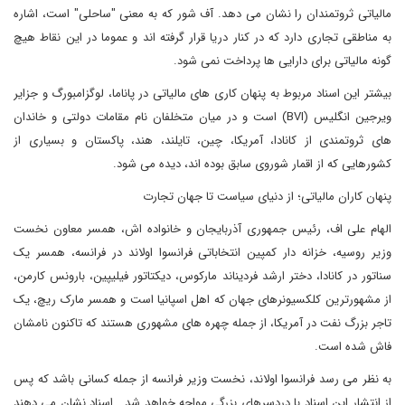
مالیاتی ثروتمندان را نشان می دهد. آف شور که به معنی "ساحلی" است، اشاره
به مناطقی تجاری دارد که در کنار دریا قرار گرفته اند و عموما در این نقاط هیچ
گونه مالیاتی برای دارایی ها پرداخت نمی شود.
بیشتر این اسناد مربوط به پنهان کاری های مالیاتی در پاناما، لوگزامبورگ و جزایر
ویرجین انگلیس (BVI) است و در میان متخلفان نام مقامات دولتی و خاندان
های ثروتمندی از کانادا، آمریکا، چین، تایلند، هند، پاکستان و بسیاری از
کشورهایی که از اقمار شوروی سابق بوده اند، دیده می شود.
پنهان کاران مالیاتی؛ از دنیای سیاست تا جهان تجارت
الهام علی اف، رئیس جمهوری آذربایجان و خانواده اش، همسر معاون نخست
وزیر روسیه، خزانه دار کمپین انتخاباتی فرانسوا اولاند در فرانسه، همسر یک
سناتور در کانادا، دختر ارشد فردیناند مارکوس، دیکتاتور فیلیپین، بارونس کارمن،
از مشهورترین کلکسیونرهای جهان که اهل اسپانیا است و همسر مارک ریچ، یک
تاجر بزرگ نفت در آمریکا، از جمله چهره های مشهوری هستند که تاکنون نامشان
فاش شده است.
به نظر می رسد فرانسوا اولاند، نخست وزیر فرانسه از جمله کسانی باشد که پس
از انتشار این اسناد با دردسرهای بزرگی مواجه خواهد شد . اسناد نشان می دهند