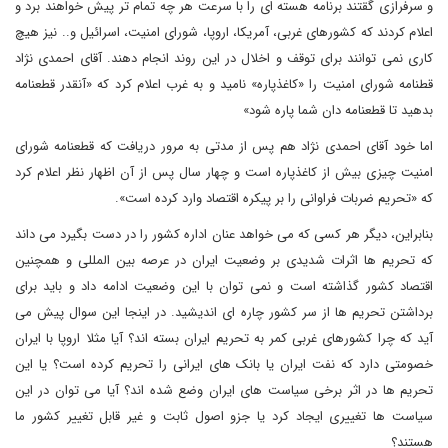
و سرفرازی گقتند برنامه هسته ای را با سرعت هر چه تمام تر پیش خواهند برد و
اعلام کردند که کشورهای غربی، آمریکا، اروپا، شورای امنیت، اسرائیل و.. نیز هیچ
کاری نمی توانند برای توقف و اخلال در این روند انجام دهند. آقای احمدی نژاد
قطنامه شورای امنیت را «کاغذپاره» نامید و به غرب اعلام کرد که «آنقدر قطعنامه
بدهید تا قطعنامه دان شما پاره شود»
اما خود آقای احمدی ن‍ژاد هم پس از مدتی به مرور دریافت که قطعنامه شورای
امنیت چیزی بیش از کاغذپاره است و چهار سال پس از آن اظهار نظر اعلام کرد
که «تحریم ضربات فراوانی را بر پیکره اقتصاد وارد کرده است».
بنابراین، دیگر هر کسی که می خواهد عنان اداره کشور را در دست بگیرد می داند
که تحریم ها اثرات شدیدی بر وضعیت ایران در عرصه بین المللی و همچنین
اقتصاد کشور گذاشته است و نمی توان با این وضعیت ادامه داد و باید برای
برداشتن تحریم ها از سر کشور چاره ای اندیشید. در اینجا این سوال پیش می
آید که چرا کشورهای غربی کمر به تحریم ایران بسته اند؟ آیا مثلا اروپا با ایران
خصومتی دارد که نفت ایران یا بانک های ایرانی را تحریم کرده است؟ یا این
تحریم ها در اثر برخی سیاست های ایران وضع شده اند؟ آیا می توان در این
سیاست ها تغییری ایجاد کرد یا جزو اصول ثابت و غیر قابل تغییر کشور ما
هستند؟