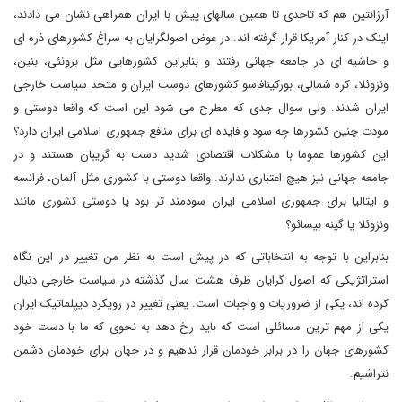
آرژانتین هم که تاحدی تا همین سالهای پیش با ایران همراهی نشان می دادند،
اینک در کنار آمریکا قرار گرفته اند. در عوض اصولگرایان به سراغ کشورهای ذره ای
و حاشیه ای در جامعه جهانی رفتند و بنابراین کشورهایی مثل برونئی، بنین،
ونزوئلا، کره شمالی، بورکینافاسو کشورهای دوست ایران و متحد سیاست خارجی
ایران شدند. ولی سوال جدی که مطرح می شود این است که واقعا دوستی و
مودت چنین کشورها چه سود و فایده ای برای منافع جمهوری اسلامی ایران دارد؟
این کشورها عموما با مشکلات اقتصادی شدید دست به گریبان هستند و در
جامعه جهانی نیز هیچ اعتباری ندارند. واقعا دوستی با کشوری مثل آلمان، فرانسه
و ایتالیا برای جمهوری اسلامی ایران سودمند تر بود یا دوستی کشوری مانند
ونزوئلا یا گینه بیسائو؟
بنابراین با توجه به انتخاباتی که در پیش است به نظر من تغییر در این نگاه
استراتژیکی که اصول گرایان ظرف هشت سال گذشته در سیاست خارجی دنبال
کرده اند، یکی از ضروریات و واجبات است. یعنی تغییر در رویکرد دیپلماتیک ایران
یکی از مهم ترین مسائلی است که باید رخ دهد به نحوی که ما با دست خود
کشورهای جهان را در برابر خودمان قرار ندهیم و در جهان برای خودمان دشمن
نتراشیم.