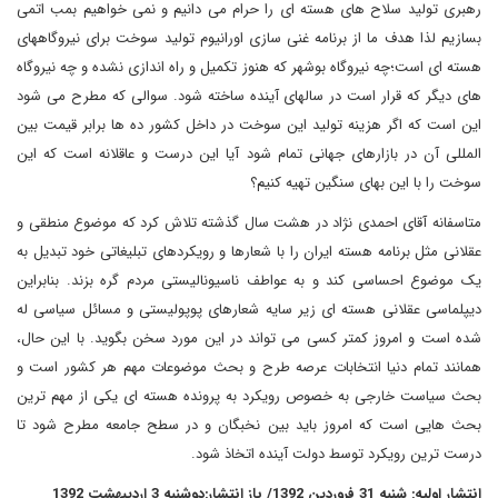
رهبری تولید سلاح های هسته ای را حرام می دانیم و نمی خواهیم بمب اتمی
بسازیم لذا هدف ما از برنامه غنی سازی اورانیوم تولید سوخت برای نیروگاههای
هسته ای است؛چه نیروگاه بوشهر که هنوز تکمیل و راه اندازی نشده و چه نیروگاه
های دیگر که قرار است در سالهای آینده ساخته شود. سوالی که مطرح می شود
این است که اگر هزینه تولید این سوخت در داخل کشور ده ها برابر قیمت بین
المللی آن در بازارهای جهانی تمام شود آیا این درست و عاقلانه است که این
سوخت را با این بهای سنگین تهیه کنیم؟
متاسفانه آقای احمدی نژاد در هشت سال گذشته تلاش کرد که موضوع منطقی و
عقلانی مثل برنامه هسته ایران را با شعارها و رویکردهای تبلیغاتی خود تبدیل به
یک موضوع احساسی کند و به عواطف ناسیونالیستی مردم گره بزند. بنابراین
دیپلماسی عقلانی هسته ای زیر سایه شعارهای پوپولیستی و مسائل سیاسی له
شده است و امروز کمتر کسی می تواند در این مورد سخن بگوید. با این حال،
همانند تمام دنیا انتخابات عرصه طرح و بحث موضوعات مهم هر کشور است و
بحث سیاست خارجی به خصوص رویکرد به پرونده هسته ای یکی از مهم ترین
بحث هایی است که امروز باید بین نخبگان و در سطح جامعه مطرح شود تا
درست ترین رویکرد توسط دولت آینده اتخاذ شود.
انتشار اولیه: شنبه 31 فروردین 1392/ باز انتشار:دوشنبه 3 اردیبهشت 1392