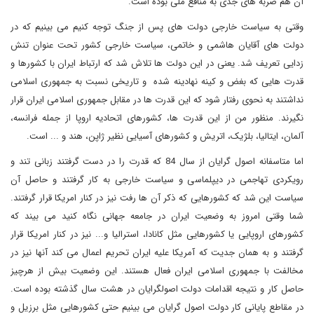
آن هم ضربه های جدی به منافع ملی بوده است.
وقتی به سیاست خارجی دولت های پس از جنگ توجه کنیم می بینیم که در
دولت های آقایان هاشمی و خاتمی، سیاست خارجی کشور تحت عنوان تنش
زدایی تعریف شد. یعنی در این دولت ها تلاش شد که ارتباط ایران با کشورها و
قدرت هایی که بغض و کینه نهادینه شده و تاریخی نسبت به جمهوری اسلامی
نداشتند به نحوی رفتار شود که این قدرت ها در مقابل جمهوری اسلامی ایران قرار
نگیرند. منظور من از این قدرت ها، کشورهای اتحادیه اروپا از جمله فرانسه،
آلمان، ایتالیا، بل‍ژیک، اتریش و کشورهای آسیایی نظیر ژاپن، هند و ... است.
اما متاسفانه اصول گرایان از سال 84 که قدرت را در دست گرفتند زبانی تند و
رویکردی تهاجمی در دیپلماسی و سیاست خارجی به کار گرفتند و حاصل آن
سیاست این شد که کشورهایی که ذکر آن ها رفت نیز در کنار امریکا قرار گرفتند.
شما وقتی امروز به وضعیت ایران در جامعه جهانی نگاه کنید می بیند که
کشورهای اروپایی یا کشورهایی مثل کانادا، استرالیا و... نیز در کنار امریکا قرار
گرفتند و به همان جدیت که آمریکا علیه ایران تحریم اعمال می کند آنها نیز در
مخالفت با جمهوری اسلامی ایران فعال هستند. این وضعیت بیش از هرچیز
حاصل کار و نتیجه اقدامات دولت اصولگرایان در هشت سال گذشته بوده است.
در مقاطع پایانی کار دولت اصول گرایان می بینیم حتی کشورهایی مثل برزیل و