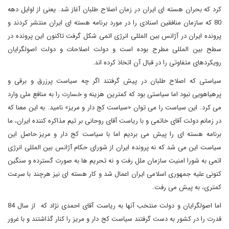
کرد که بحران هسته ای ایران در زمان اصلاح طلبان آغاز شد. یعنی از اوایل دهه
80 که سازمان منافقین اسنادی را در مورد برنامه هسته ای ایران منتشر کردند و
پرونده ایران در آژانس بین المللی انرژی اتمی شکل گرفت تاکنون این پرونده در
سطح بین المللی مطرح بوده است و دولت اصلاحات و دولت اصولگرایان
رویکردهای متفاوتی را در قبال آن اتخاذ کرده اند.
سیاستی که اصلاح طلبان در پیش گرفتند اگر چه سیاست پرزرق و برقی و
پرهیاهویی نبود اما سیاستی بود که کمترین هزینه و خسارت را به منافع ملی وارد
می کرد. این سیاست را می توان «سیاست کج دار و مریز» نامید. به این معنا که
در زمانم دولت آقای خاتمی و با ریاست آقای روحانی بر تیم مذاکره کننده ایران، ما
برنامه هسته ای را پیش می بردیم اما با سیاست کج دار و مریز.حاصل این
سیاست این می شد که نه پرونده ایران از شورای حکام آژانس بین المللی انرژی
اتمی به شورا امنیت سازمان ملل رفت و نه تحریم ها به صورت گسترده و سنگین
کنونی علیه جمهوری اسلامی ایران اعمال شد و کار هسته ای نیز هرچند با سرعت
کمتری، به پیش می رفت.
اما اصولگرایان و دولت منتخب آنها به ریاست آقای احمدی نژاد که از سال 84
قدرت را در کشور به دست گرفتند سیاست کج دار و مریز را کنار گذاشتند و با غرور