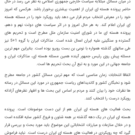
در میان مسائل مبتلابه سیاست خارجی جمهوری اسلامی به نظر می رسد در حال
حاضر پرونده هسته ای ایران از اهمیت بیشتری برخورار باشد. هرکسی که امروز
خود را در معرض انتخاب مردم قرار می دهد باید رویکرد خود را در مسئله هسته
ای ایران اعلام کند. به هر حال امروز و در اثر سیاست های دولت نهم و دهم،
پرونده هسته ای ما در شورای امنیت سازمان ملل مطرح است و تحریم های
گسترده و سنگینی علیه ایران اعمال شده است. مذاکرات ایران با گروه 1+5 نیز
طی سالهای گذشته همواره با نوعی بن بست روبرو بوده است. بنابراین مهم ترین
مسئله پیش روی رئیس جمهور آینده همین مسئله هسته ای، مذاکرات ایران و
جامعه جهانی در این مورد و به تبع آن بحث تحریم ها است.
اتفاقا انتخابات زمان مناسبی است که مهم ترین مسائل کشور در جامعه مطرح
شود و نخبگان کشور و کاندیداهای ریاست جمهوری در مورد این مسائل در رسانه
ها نظرات خود را بیان کنند و مردم بر اساس این بحث ها و اظهار نظرهای آزادانه
رویکرد درست را انتخاب کنند.
بحث فعالیت های هسته ای ایران هم از این دست موضوعات است. پرونده
هسته ای ایران در یک دهه گذشته بر همه شئون و فروع کشور سایه افکنده است
و در خلال منازعات و مبارزات انتخاباتی این موضوع باید مورد بحث و بررسی قرار
گیرد که چه رویکردی در فعالیت های هسته ای ایران درست است. نباید فراموش