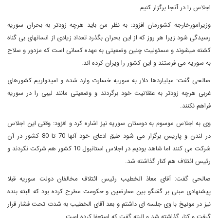
اجلاس را در آنجا برگزار کنیم.
وزیرامورخارجه کشورمان افزود: به نظر من باید هرچه زودتر به بحران سوریه
رسیدگی شود زیرا هر روز که از این بحران بگذرد تعداد زیادی از انسانهای بی گناه
کشته میشوند و مسئولیت چنین وضعیتی به عهده کسانی است که مزدور و سلاح
به سوریه می فرستند و این کشور را ویران کرده اند.
صالحی گفت: میلیاردها دلار به سوریه خسارت وارد شده و امیدواریم کشورهای
غربی هرچه زودتر به عقلانیت خود برگردند و وضعیتی مانند لیبی را در سوریه
فراهم نکنند.
وی به اجلاس موسوم به دوستان سوریه نیز اشاره کرد و افزود: وقتی این اجلاس
در لندن و پاریس برگزار می شود طبق ادعای خود آنها 70 تا 80 کشور در آن
شرکت می کنند اما شاهد بودیم در اجلاس استانبول 10 کشور هم شرکت نکردند و
رئیس ائتلاف هم کنار گذاشته شد.
صالحی گفت: آقای معاذ الخطیب رئیس ائتلاف مخالفان دولت سوریه قبلا
پیشنهادی مبنی بر گفتگو بین معارضین و حکومت مطرح کرده بود که البته بنده
نیز در مونیخ با وی جلسه ای داشتم و بعد آقای الخطیب به شدت تحت فشار قرار
گرفت و کنار گذاشته شد و البته گفت که استعفا کرده است.