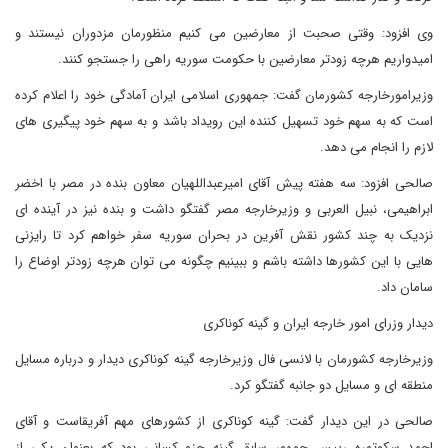
وی افزود: وقتی صحبت از معارضین می کنیم منظورمان مزدوران نیستند و
امیدواریم هرچه زودتر معارضین با حکومت سوریه راهی را جستجو کنند.
وزیرامورخارجه کشورمان گفت: جمهوری اسلامی ایران آمادگی خود را اعلام کرده
است که به سهم خود تسهیل کننده این رویداد باشد و به سهم خود پیگیری های
لازم را انجام می دهد.
صالحی افزود: سه هفته پیش آقای امیرعبداللهیان معاون بنده در مصر با اخضر
ابراهیمی، نبیل العربی و وزیرخارجه مصر گفتگو داشت و بنده نیز در آینده ای
نزدیک به چند کشور نقش آفرین در بحران سوریه سفر خواهم کرد تا رایزنی
هایی با این کشورها داشته باشم و ببینیم چگونه می توان هرچه زودتر اوضاع را
سامان داد.
دیدار وزرای امور خارجه ایران و گینه کوناکری
وزیرخارجه کشورمان با لانسی فال وزیرخارجه گینه کوناکری دیدار و درباره مسایل
منطقه ای و مسایل دو جانبه گفتگو کرد.
صالحی در این دیدار گفت: گینه کوناکری از کشورهای مهم آفریقاست و آقای
احمد سکوتوره رییس جمهور سابق گینه جزو کسانی بود که بعنوان یکی از