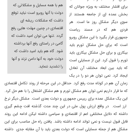
هم با همه مسایل و مشکلاتی که
برای اقشار مختلف به ویژه جوانان که
دولت با آنها روبرو است نباید توقع
بخش عمده ای از جامعه هستند از
داشت که مشکلات ریشه ای
سوی دیگر مشکل روز ما است. هر
اقتصادی در چنین مهلت هایی رفع
فردی هم که در مسند ریاست
گردد
.
تنها می توان امید داشت که
جمهوری قرار بگیرد با این مشکل روبرو
گامی در راستای رفع آنها برداشته
است که برای حل مشکل تورم باید
شود. گاه هم باید امید داشت که
بیکاری و برای حل مشکل بیکاری باید
دولت خود به آنها دامن نزند و آنها
تورم را قبول کرد. این از مسایلی است
را تشدید ننماید
.
که باید بین ابعاد مختلف آن تعادل
ایجاد کرد. نمی توان هر دو را در یک
زمان آن هم در کوتاه مدت رفع کرد. حداقل در این مرحله از روند تکامل اقتصادی
که ما قرار داریم نمی توان هم مشکل تورم و هم مشکل اشتغال را با هم حل کرد.
این یک مشکل عمده برای رییس جمهوری و دولت بعدی است. مشکل دیگر نرخ
ارز است. در واقع ارزش پول ملی در این چند مدت گذشته افت چشم گیری
داشته که دلایل مختلفی اعم از اقتصادی و سیاسی داشته لیکن ادامه این روند
قابل قبول نیست و نمی تواند ادامه داشته باشد. یافتن راه حل مناسب برای این
مشکل هم از جمله مسایلی است که دولت بعدی باید با آن مقابله جدی داشته