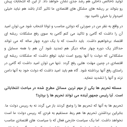
تولید ناخالص داخلی هم رشد جدی نشان خواهد داد. از این که انتخابات پیش
رو بتواند بر ریشه های مشکل های اقتصادی ما تاثیر گذار باشد هم نباید خیلی
امیدوار یا خیلی ناامید بود
.
در واقع به نظر من در صورتی که دولتی مناسب و توانا انتخاب شود می توان امید
آن را داشت که گامی و تاکید می کنم گامی به سوی رفع مشکلات ریشه ای
اقتصاد برخواهیم داشت. باید دانست که با یک دوره چهار ساله که می تواند
حداکثر یک دوره چهار ساله دیگر هم تمدید شود آن هم با همه مسایل و
مشکلاتی که دولت با آنها روبرو است نباید توقع داشت که مشکلات ریشه ای
اقتصادی در چنین مهلت هایی رفع گردد
.
تنها می توان امید داشت که گامی در
راستای رفع آنها برداشته شود. گاه هم باید امید داشت که دولت خود به آنها دامن
نزند و آنها را تشدید ننماید
.
مسئله تحریم ها یکی از مهم ترین مسائل مطرح شده در مباحث انتخاباتی
است. آیا رئیس جمهور آینده می تواند تحریم ها را بردارد؟
تحریم ها به آنها که تحریم ها را وضع کردند باز می گردد نه به رییس دولت ما
.
بنابراین برداشتن تحریم ها هم ربط مستقیم به فردی که رییس دولت ما است
نخواهد داشت. اما یک سیاست خارجی فعال که با سیاست های اقتصادی مناسب