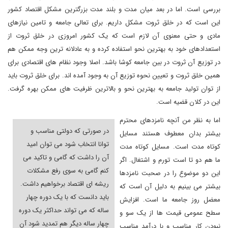
بررسی است. اما در بعد میان مدت و بلند مدت بزرگترین مشکل اقتصاد کشور
این است که در خلق ثروت مشکل داریم. برای تعالی جامعه و تامین نیازهای
مادی و حتی معنوی آن لازم است که یک کشور امروزی در خلق ثروت از
استعدادهای خود به بهترین نحو استفاده کرده و به عادلانه ترین وجه ممکن هم
در توزیع آن ثروت در بین جامعه کوشا باشد. اصلا وجود نظام های اقتصادی برای
همین خلق ثروت و تعیین نحوه توزیع آن به وجود آمده اند. برای خلق ثروت باید
از توان تولید جامعه به بهترین نحو و بالاترین ظرفیت های ممکن بهره گرفت.
این در کلان قضیه است.
اما به نظر من آنچه نامزدهای محترم
در صورتی که دولتی مناسب و
بیشتر بدان معطوف هستند مسایل
توانا انتخاب شود می توان امید
کوتاه مدت است. مسایل کوتاه مدت
آن را داشت که گامی و تاکید می
ما هم دو تا است تورم و اشتغال. اگر
کنم گامی به سوی رفع مشکلات
این دو موضوع را در صحبت نامزدها
ریشه ای اقتصاد برخواهیم داشت.
بیشتر می بینیم به دلیل آن است که
باید دانست که با یک دوره چهار
معضل روز جامعه ما است. افزایش
ساله که می تواند حداکثر یک دوره
سطح عمومی قیمت ها از یک سو و
چهار ساله دیگر هم تمدید شود آن
نبودن کار مناسب و با درآمد مناسب