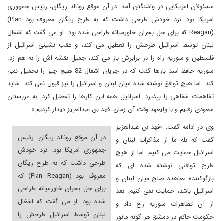
مسئولان امریکایی در واشنگتن آمد. در آن موقع رونالد ریگان، رئیس جمهوری
امریکا بود. نزد خودش طرحی داشت که به طرح ریگان معروف بود
(Plan
Reagan)
که برای حل بحران خاورمیانه طراحی شده بود. او می گفت که اشغال
لبنان توسط اسرائیل طرحش را تعطیل می کند، و عقب نشینی اسرائیل از
فلسطین و سوریه راه را در برابرش باز می کند، جمیل نقشه اش را به هم زد.
سوریه حافظ اسد بارها گفت که در جریان اشغال 82 هیچ چیز را تحمیل نمی
کند. اما هیچ توافق نوشته شده میان لبنان و اسرائیل را نیز قبول نمی کند. شاید
تفاهمات شفاهی را بپذیرد. اسرائیل همه این کارها را تعطیل کرد. به عربستان
سعودی رفتیم و با ولیعهد وقت آن زمان، فهد بن عبدالعزیز دیدار کردیم.»
وی در ادامه گفت: «فهد بن عبدالعزیز
در آن موقع رونالد ریگان، رئیس
گفت که بله ما از مذاکرات لبنان و
جمهوری امریکا بود. نزد خودش
اسرائیل حمایت می کنیم. اما از هیچ
طرحی داشت که به طرح ریگان
طرح توافقی نوشته شده ای که
معروف بود
(Plan Reagan)
که
بازگوکننده معاهده صلح میان لبنان و
برای حل بحران خاورمیانه طراحی
اسرائیل باشد، حمایت نمی کنیم. بعد
شده بود. او می گفت که اشغال
از آن تظاهرات سوریه رخ داد و
لبنان توسط اسرائیل طرحش را
حکومت حاکم در دمشق هر گونه مانور