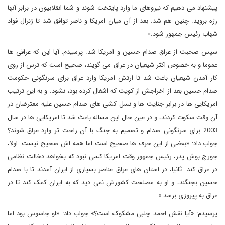
پیشنهاد می دهیم که نیروهای ما وارد پایتخت شوند و شما انقلابیون در برابر آنها
رژه بروید. چنین هم شد. بعد از آن میان امریکا و ناصر توافق شد تا ژنرال فواد
شهاب رئیس جمهور شود.»
سپس صحبت از عراق صدام حسین و امریکا شد. پرسیدم: آیا این که عراقی ها
عموما و به خصوص اکثر شیعیان در عراق می گویند، صحیح است که ترس از روی
کار آمدن شیعیان باعث شد تا ارتش امریکا وارد عراق برای سرنگونی حکومت
صدام حسین بعد از اخراجش از کویت که اشغال کرده بود، نشود. و به این ترتیب
امریکایی ها در برابر جنایت ها و نسل کشی های صدام حسین علیه معترضان در
آن وقت سکوت کردند، و در عین حال این مساله باعث شد تا امریکایی ها در سال
2003 برای سرنگونی صدام و تصمیم به جنگ با آن راحت تر وارد عراق شوند؟
جواب داد: «بعضی از این حرف ها صحیح است اما همه اش صحیح نیست. اولا،
جورج بوش پدر، رئیس جمهور وقت امریکا کسی نبود که بخواهد دخالت نظامی
در عراق کند. ثانیا، در استان های عراق عناصر بسیاری از ایران آمدند تا با صدام
حسین بجنگند، و او به مصلحت کشورش نمی دید که به ایران کمک کند تا در
عراق به پیروزی برسد.»
پرسیدم: «آیا نقش احمد چلبی مشکوک است؟» جواب داد: «او جاسوس بود اما