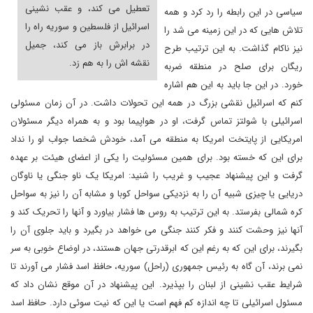
تعطیل می کند، و عقب نشینی
سیاسی در این رابطه را رد کرد و همه
اسرائیل از فلسطین و سوریه راه را
تلاش هایی که در این زمینه می شد را
در برابرش باز می کند، جمیل
نیز ناکام گذاشت. به این ترتیب طرح
نقشه اش را به هم زد.
ریگان برای صلح در منطقه ضربه
خورد. در این جا باید به این هم اشاره
کنم که اسرائیل نقشی بزرگ در همه این تحولات داشت. در آن زمان مسئولی
اسرائیلی با شولتز تماس گرفت، او در هواپیما بود و به همراه دیگر مسئولان
امریکایی از پایتخت امریکا به منطقه می آمد، خودش شخصا جواب او را نداد
برای این که خسته بود. برای همین مسئولیت را یکی از اعضای هیئت بر عهده
گرفت و این پیشنهاد عجیب و غریب را شنید: امریکا یک ناو جنگی یا ناوگان
دریایی یا چیزی شبیه آن را به نزدیکی سواحل کوبا و مشابه آن را نیز به سواحل
کره شمالی بفرستد. به این ترتیب به روس ها فشار بیاورد و آنها را تحریک کند و
آنها نیز وحشت کنند و فکر کنند جنگی می خواهد در بگیرد و باید جلوی آن را
بگیرند، برای این که به رغم این که ابرقدرتی جهان هستند، در اوضاع خوبی به سر
نمی برند، آن گاه به رئیس جمهوری (راحل) سوریه، حافظ اسد فشار می آورند تا
شرایط عقب نشینی از لبنان را بپذیرد. این پیشنهاد در آن موقع نشان داد که
مسئول اسرائیلی تا چه اندازه کم فهم است یا این که نیت سوئی دارد. حافظ اسد