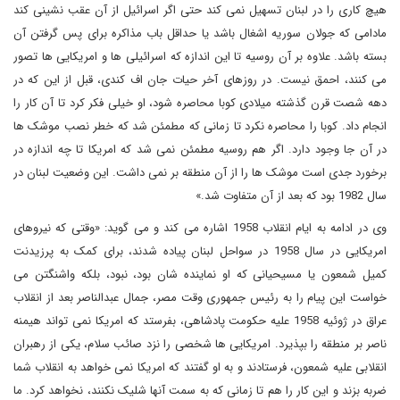
هیچ کاری را در لبنان تسهیل نمی کند حتی اگر اسرائیل از آن عقب نشینی کند
مادامی که جولان سوریه اشغال باشد یا حداقل باب مذاکره برای پس گرفتن آن
بسته باشد. علاوه بر آن روسیه تا این اندازه که اسرائیلی ها و امریکایی ها تصور
می کنند، احمق نیست. در روزهای آخر حیات جان اف کندی، قبل از این که در
دهه شصت قرن گذشته میلادی کوبا محاصره شود، او خیلی فکر کرد تا آن کار را
انجام داد. کوبا را محاصره نکرد تا زمانی که مطمئن شد که خطر نصب موشک ها
در آن جا وجود دارد. اگر هم روسیه مطمئن نمی شد که امریکا تا چه اندازه در
برخورد جدی است موشک ها را از آن منطقه بر نمی داشت. این وضعیت لبنان در
سال 1982 بود که بعد از آن متفاوت شد.»
وی در ادامه به ایام انقلاب 1958 اشاره می کند و می گوید: «وقتی که نیروهای
امریکایی در سال 1958 در سواحل لبنان پیاده شدند، برای کمک به پرزیدنت
کمیل شمعون یا مسیحیانی که او نماینده شان بود، نبود، بلکه واشنگتن می
خواست این پیام را به رئیس جمهوری وقت مصر، جمال عبدالناصر بعد از انقلاب
عراق در ژوئیه 1958 علیه حکومت پادشاهی، بفرستد که امریکا نمی تواند هیمنه
ناصر بر منطقه را بپذیرد. امریکایی ها شخصی را نزد صائب سلام، یکی از رهبران
انقلابی علیه شمعون، فرستادند و به او گفتند که امریکا نمی خواهد به انقلاب شما
ضربه بزند و این کار را هم تا زمانی که به سمت آنها شلیک نکنند، نخواهد کرد. ما