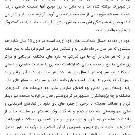
در نیویورک نوشته شده اند و به دلیل به روز بودن آنها اهمیت خاصی دارند.
همانند همیشه نعوم نامی از مصاحبه کننده نمی آورد اگر چه سمت او را ذکر می
کند، و به رویه همیشگی اش مصاحبه اش بیش از آن که مصاحبه باشد، گفت وگو
و بحثی خواندنی است
.
نعوم در مقدمه امسال یادداشت های خود آورده است: در طول 15 سال شاید هم
بیشتری که هر سال در ماه مارس به واشنگتن سفر می کنم و نزدیک به پنج هفته
ای را که هر سال در آن جا می گذرانم، به اداره های مختلف امریکایی و مراکز
پژوهشی متنوع و صاحب نامی که ارتباطات بسیاری با سیاست خارجی و داخلی
امریکا دارند، سر زده ام. امسال نیز به عادت هر ساله نزد همه آنها رفتم و به
نیویورک که بعضی ها به آن لقب جهان داده اند، نیز سر زدم. با مقام های عالی
رتبه نهادهای بین المللی چه اعضای سازمان ملل، چه دیپلمات های کشورهای
مختلف و چه پژوهشگران مشهور مراکز پژوهشی فعال در ایالات متحده نیز دیدار
کردم و همانند همیشه با برخی از چهره های ذی نفوذ در نهادهای امریکایی و
حتی صهیونیستی هم دیدار کردم و به گفت وگو نشستم. در سلسله جدید از
یادداشت هایم درباره شرق و غرب جهان عرب و همچنین تحولات خاورمیانه و
کشورهای حوزه خلیج فارس، همچنین ایران اسلامی و ترکیه به طور مفصل
خواهید خواند. البته افغانستان و پاکستان و کشوری که به تازگی تهدیدی برای