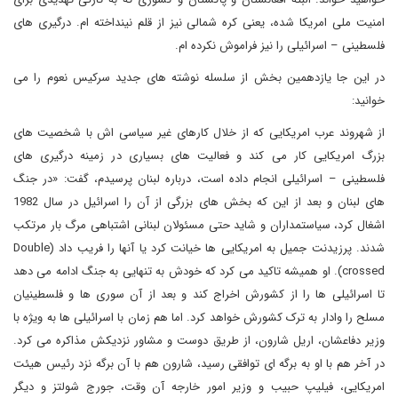
امنیت ملی امریکا شده، یعنی کره شمالی نیز از قلم نینداخته ام. درگیری های
فلسطینی – اسرائیلی را نیز فراموش نکرده ام
.
در این جا یازدهمین بخش از سلسله نوشته های جدید سرکیس نعوم را می
خوانید:
از شهروند عرب امریکایی که از خلال کارهای غیر سیاسی اش با شخصیت های
بزرگ امریکایی کار می کند و فعالیت های بسیاری در زمینه درگیری های
فلسطینی
–
اسرائیلی انجام داده است، درباره لبنان پرسیدم، گفت: «در جنگ
های لبنان و بعد از این که بخش های بزرگی از آن را اسرائیل در سال 1982
اشغال کرد، سیاستمداران و شاید حتی مسئولان لبنانی اشتباهی مرگ بار مرتکب
شدند. پرزیدنت جمیل به امریکایی ها خیانت کرد یا آنها را فریب داد (
Double
crossed
). او همیشه تاکید می کرد که خودش به تنهایی به جنگ ادامه می دهد
تا اسرائیلی ها را از کشورش اخراج کند و بعد از آن سوری ها و فلسطینیان
مسلح را وادار به ترک کشورش خواهد کرد. اما هم زمان با اسرائیلی ها به ویژه با
وزیر دفاعشان، اریل شارون، از طریق دوست و مشاور نزدیکش مذاکره می کرد.
در آخر هم با او به برگه ای توافقی رسید، شارون هم با آن برگه نزد رئیس هیئت
امریکایی، فیلیپ حبیب و وزیر امور خارجه آن وقت، جورج شولتز و دیگر