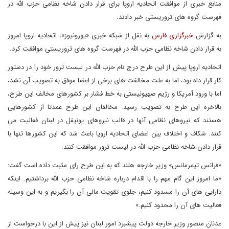
منابع خبری از موافقت اتحادیه اروپا برای قرار دادن شاخه نظامی حزب الله در
فهرست گروه های تروریستی خبر دادند.
به گزارش
خبرگزاری فارس
به نقل از شبکه خبری «یورونیوز»، اتحادیه اروپا امروز
به قرار دادن شاخه نظامی حزب الله در فهرست گروه های تروریستی موافقت کرد.
اتحادیه اروپا پیش از این طرح درج نام حزب الله در لیست ترور خود را در دستور
کار قرار داه بود، اما به علت مخالفت های برخی از اعضا موفق به تصویب آن نشد،
اما با ورود آمریکا و رژیم صهیونیستی به خط فشار بر کشورهای مخالف این طرح،
بالاخره این طرح به تصویب رسید. مخالفان این طرح عمدتا از کشورهایی
هستند که نیروهای نظامی آنها در قالب نیروهای یونیفل در لبنان فعالیت می
کنند.‬ شکاف و اختلاف بین اعضای اتحادیه اروپا باعث شد که این کشورها تنها با
قرار دادن شاخه نظامی حزب الله در لیست ترور موافقت کنند.
«فرانس تیمرمانس» وزیر خارجه هلند که به این طرح رای مثبت داده است گفت:
«ما امروز این گام مهم را با اقدام درباره شاخه نظامی حزب الله برداشتیم. اینکه
دارایی های آن را مسدود کنیم، جلوی تقویت مالی آن را بگیریم و به این وسیله
فعالیت های آن را محدود کنیم.»
عدنان منصور وزیر خارجه دولت پیشبرد امور لبنان نیز پیش از این با درخواست از