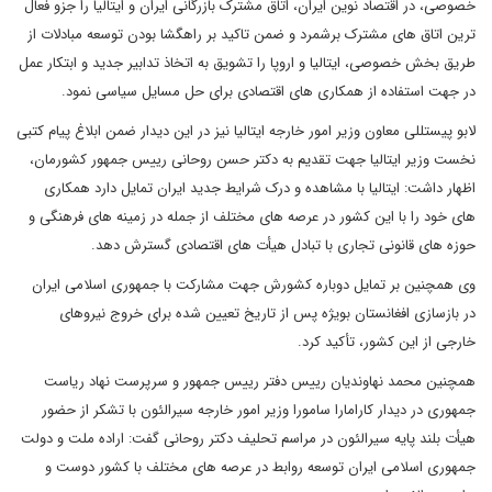
خصوصی، در اقتصاد نوین ایران، اتاق مشترک بازرگانی ایران و ایتالیا را جزو فعال
ترین اتاق های مشترک برشمرد و ضمن تاکید بر راهگشا بودن توسعه مبادلات از
طریق بخش خصوصی، ایتالیا و اروپا را تشویق به اتخاذ تدابیر جدید و ابتکار عمل
در جهت استفاده از همکاری های اقتصادی برای حل مسایل سیاسی نمود.
لابو پیستللی معاون وزیر امور خارجه ایتالیا نیز در این دیدار ضمن ابلاغ پیام کتبی
نخست وزیر ایتالیا جهت تقدیم به دکتر حسن روحانی رییس جمهور کشورمان،
اظهار داشت: ایتالیا با مشاهده و درک شرایط جدید ایران تمایل دارد همکاری
های خود را با این کشور در عرصه های مختلف از جمله در زمینه های فرهنگی و
حوزه های قانونی تجاری با تبادل هیأت های اقتصادی گسترش دهد.
وی همچنین بر تمایل دوباره کشورش جهت مشارکت با جمهوری اسلامی ایران
در بازسازی افغانستان بویژه پس از تاریخ تعیین شده برای خروج نیروهای
خارجی از این کشور، تأکید کرد.
همچنین محمد نهاوندیان رییس دفتر رییس جمهور و سرپرست نهاد ریاست
جمهوری در دیدار کارامارا سامورا وزیر امور خارجه سیرالئون با تشکر از حضور
هیأت بلند پایه سیرالئون در مراسم تحلیف دکتر روحانی گفت: اراده ملت و دولت
جمهوری اسلامی ایران توسعه روابط در عرصه های مختلف با کشور دوست و