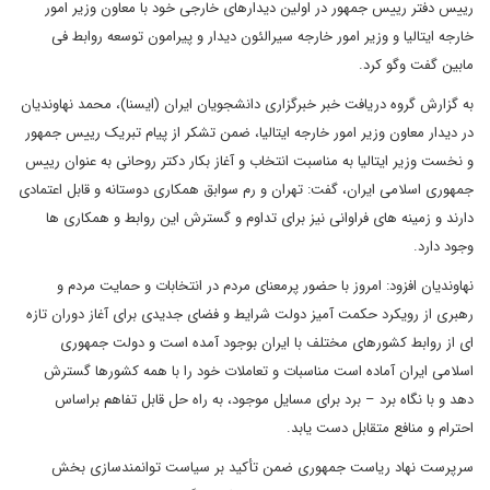
رییس دفتر رییس جمهور در اولین دیدارهای خارجی خود با معاون وزیر امور
خارجه ایتالیا و وزیر امور خارجه سیرالئون دیدار و پیرامون توسعه روابط فی
مابین گفت وگو کرد.
به گزارش گروه دریافت خبر خبرگزاری دانشجویان ایران (ایسنا)، محمد نهاوندیان
در دیدار معاون وزیر امور خارجه ایتالیا، ضمن تشکر از پیام تبریک رییس جمهور
و نخست وزیر ایتالیا به مناسبت انتخاب و آغاز بکار دکتر روحانی به عنوان رییس
جمهوری اسلامی ایران، گفت: تهران و رم سوابق همکاری دوستانه و قابل اعتمادی
دارند و زمینه های فراوانی نیز برای تداوم و گسترش این روابط و همکاری ها
وجود دارد.
نهاوندیان افزود: امروز با حضور پرمعنای مردم در انتخابات و حمایت مردم و
رهبری از رویکرد حکمت آمیز دولت شرایط و فضای جدیدی برای آغاز دوران تازه
ای از روابط کشورهای مختلف با ایران بوجود آمده است و دولت جمهوری
اسلامی ایران آماده است مناسبات و تعاملات خود را با همه کشورها گسترش
دهد و با نگاه برد – برد برای مسایل موجود، به راه حل قابل تفاهم براساس
احترام و منافع متقابل دست یابد.
سرپرست نهاد ریاست جمهوری ضمن تأکید بر سیاست توانمندسازی بخش