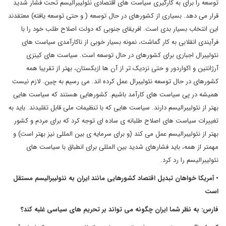
توسعه را برای به کارگیری سیاست های اقتصادی نئولیبرالیسم تحت فشار شدید
قرار می دهد. بسیاری از کشورهای در حال توسعه ( و حتی توسعه یافته) معتقدند
این انتخاب بسیار بدی است. افریقای جنوبی که دولت اصلاح طلب خود را با
فرآیندی انقلابی به کار گماشت، نمونه بسیار خوبی از ناکارآمدی سیاست های
نئولیبرال اجباری برای کشورهای در حال توسعه است. سیاست های کینزی
آرژانتین و اکواردور و حتی نزدیک تر از آن ها ازبکستان، بهتر از تقریبا همه
کشورهای در حال توسعه نئولیبرال عمل کرده اند. می رسیم به چین. لازم نیست
همیشه در پی سیاست های کارآمد باشیم. کشورهایی هستند که سیاست هایی
بهتر از نئولیبرالیسم دارند. سیاست هایی که با تنظیمات ملی قابل تقلیدند. باید به
تغییرات سیاست های اصلاح طلبانه ی ساده ای توجه کرد که برای مردم و کشور
بهتر از نئولیبرالیسم عمل می کند (و برای سرمایه ی بین المللی نیز بهتر است) و
مهمتر از همه، باید فشارهای شدید بین المللی برای انطباق با سیاست های
نئولیبرالیسم را رد کرد.
• آمریکا خواهان تبدیل اقتصاد کشورهایی مانند ایران به نئولیبرالیسم مستقل
است
فارس: به نظر شما ایران چگونه می تواند بر تحریم های سیاسی غلبه کند؟