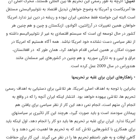
کمپبل:
اگرچه به طور رسمی این تحریم ها بین المللی هستند، محرک اصلی آن
ها آمریکاست و آمریکا به وضوح خواهان تبدیل اقتصاد به نئولیبرالیستی مستقل
است.البته این خواسته فقط مختص ایران نبوده و ریشه در دین نیز ندارد.امریکا
خواهان همین تغییرات در آرژانتین، اکوادور، ازبکستان و چین و هم چنین هر
کشور در حال توسعه ای است که سیستم اقتصادی به غیر از نئولیبرالیسم داشته و
از نظر سیاسی دست نشانده خود امریکا نباشد. همه آگاه هستیم که امریکا در
صورت امکان بر همین اساس اقدام خواهد کرد، همان طور که در افغانستان،
عراق و لیبی و به تازگی سوریه و هم چنین در کشورهای غیر مسلمان مانند
هندوراس در سال 2009 عمل کرده است.
• راهکارهای ایران برای غلبه بر تحریمها
بنابراین با توجه به اهداف اصلی امریکا، هر تلاشی برای دستیابی به اهداف رسمی
تحریم ها، تلاشی بیهوده خواهد بود. انتشار اینکه ایران آنچه را که در واقع به
انجام آن متهم است، انجام نمی دهد این کار از نظر سیاسی برای یافتن هم
پیمانان سودمند است و باید صورت گیرد، هرچند این کار تاثیری بر سیاستهای
آمریکا ندارد. ایران برای غلبه بر تحریم ها باید دو کار را انجام دهد، اول اینکه باید
برای همکاری با کشورهایی تلاش کند که به تحریم ها اهمیت نمی دهند و یا
گاهی اوقات و به طور نامنظم تحریم ها را در نظر می گیرند. این کار برای حفاظت