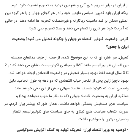
از ایران در برابر تحریم های آتی و هم نین تهدید به تحریم اهمیت دارد. دوم
اینکه ایران باید کمپین سیاسی دایمی خود را در هر کجای جهان و با هر گروه بین
المللی ممکن بر ضد ماهیت ریاکارانه و غیرمنصفانه تحریم ها ادامه دهد. در حالی
که آمریکا خود هر کاری را انجام می دهد و عملا تحریم نمی شود!
فارس: وضعیت کنونی اقتصاد در جهان را چگونه تحلیل می کنید؟ وضعیت
ایران را چطور؟
کمپبل:
هر اشاره ای که به این موضوع شده، از جمله از طرف مدافعان سیستم
بین المللی نئولیبرالیسم مانند IMF و مجله ی اکونومیست نشان می دهد که در 2
تا 3 سال آینده فقط بهبود بسیار ضعیفی در وضعیت اقتصادی ایجاد خواهد شد.
بهبود ناچیز ژاپن پس از انفجار حباب اقتصادی که دو دهه به طول انجامید دلیل
واضحی است که کارکرد ضعیف اقتصاد جهانی بیش از این باقی خواهد ماند.
عملکرد ایران به وضعیت اقتصاد جهانی (که به نظر ما خوب نخواهد بود!) و
سیاست های منتخبش بستگی خواهد داشت. همان طور که پیشتر بیان کردم، در
صورت انتخاب سیاست های کینزی به جای سیاست های نئولیبرالیسم انتظار
وضعیتی بهتری را خواهیم داشت.
• توصیه به وزیر اقتصاد ایران: تحریک تولید به کمک افزایش دموکراسی