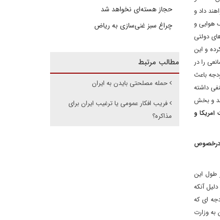
حجاز هسته‌ای نخواهد شد
هند داد و
 هوایی و
چراغ سبز غنی‌سازی به ریاض
های دولتی
رده و این
مطالب مرتبط
عی را در
دجه باعث
حمله مصلحتی بایدن به ایران
نفی داشته
حقوق بگیرند و بخش
فریب افکار عمومی یا ترغیب ایران برای
امریکا و
مذاکره؟
ی درخصوص
 طول این
دلیل آنکه
دجه ای که
ز آن به وزارت