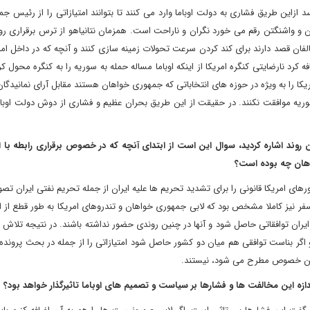
د ازاین طریق فشاری به دولت اوباما وارد می کنند تا بتوانند امتیازاتی را از رئیس 
ران و واشنگتن رقم می خورد نگران و ناراحت است. همزمان نتانیاهو از ترس برقراری ر
خالفان قصد دارند برای کند کردن سرعت تحولات زمینه سازی کنند و آنچه که در داخل ام
رد نارضایتی کنگره امریکا از اینکه اوباما مساله حمله به سوریه را به کنگره محول کر
یکا را به ویژه در حوزه های انتخاباتی که جمهوری خواهان هستند مقابل آرای نمانیدگ
وریه موافقت نکنند. در حقیقت از این طریق بحران عظیم و فشاری از دوش دولت اوبام
وند اشاره کردید، سوال این است از ابتدای آنچه که در خصوص برقراری رابطه با ا
اهان چه بوده است؟
های امریکا قانونی را برای تشدید تحریم ها علیه ایران از جمله تحریم نفتی ایران تص
فر نیز کاملا مشخص بود که لابی جمهوری خواهان و تندروهای امریکا به طور قطع از 
ایران توافقاتی حاصل شود و آنها در چنین روندی حضور نداشته باشند. در نتیجه تلاش م
و اگر بناست توافقی هم میان دو کشور حاصل شود امتیازاتی را از جمله در بحث پروند
ر این خصوص مطرح می شود، نیستند.
 اندازه این مخالفت ها و فشارها بر سیاست و تصمیم های اوباما تاثیرگذار خواهد بود؟