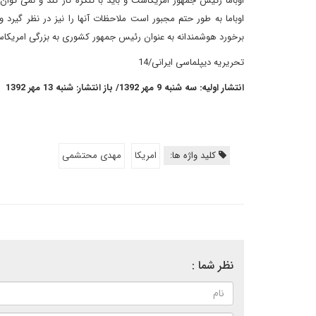
اوباما رئیس جمهور امریکاست و باید با کنگره کار کند و نمی توا
اوباما به طور حتم مجبور است ملاحظات آنها را نیز در نظر گیرد و
برخورد هوشمندانه به عنوان رئیس جمهور کشوری به بزرگی امریکاس
تحریریه دیپلماسی ایرانی/14
انتشار اولیه: سه شنبه 9 مهر 1392/ باز انتشار: شنبه 13 مهر 1392
کلید واژه ها:
امریکا
مهدی محتشمی
نظر شما :