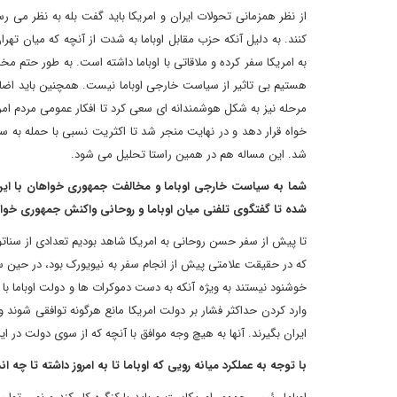
از نظر همزمانی تحولات ایران و امریکا باید گفت بله به نظر می رس
کنند. به دلیل آنکه حزب مقابل اوباما به شدت از آنچه که میان ته
به امریکا سفر کرده و ملاقاتی با اوباما داشته است. به طور حتم م
هستیم بی تاثیر از سیاست خارجی اوباما نیست. همچنین باید اضافه ک
مرحله نیز به شکل هوشمندانه ای سعی کرد تا افکار عمومی مردم امر
خواه قرار دهد و در نهایت منجر شد تا اکثریت نسبی با حمله به س
شد. این مساله هم در همین راستا تحلیل می شود.
شما به سیاست خارجی اوباما و مخالفت جمهوری خواهان با این ر
شده تا گفتگوی تلفنی میان اوباما و روحانی واکنش جمهوری خو
تا پیش از سفر حسن روحانی به امریکا شاهد بودیم تعدادی از سناتور
که در حقیقت علامتی پیش از انجام سفر به نیویورک بود، در حین س
خوشنود نیستند به ویژه آنکه به دست دموکرات ها و دولت اوباما با 
وارد کردن حداکثر فشار بر دولت امریکا مانع هرگونه توافقی شوند 
ایران بگیرند. آنها به هیچ وجه موافق با آنچه که از سوی دولت د
با توجه به عملکرد میانه رویی که اوباما تا به امروز داشته تا چه