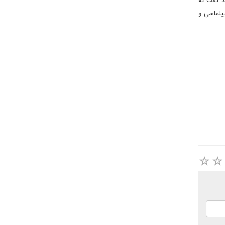
ید گفت که
یپلماسی و