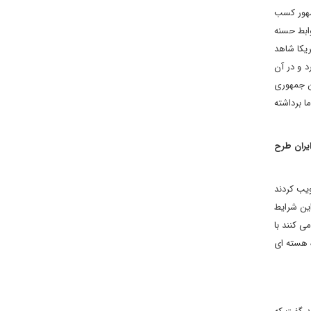
جمهور کسب
وابط حسنه
ریکا شاهد
د و در آن
ان جمهوری
ا برداشته
یران طرح
ویب کردند
این شرایط
ی کنند با
ه هسته ای