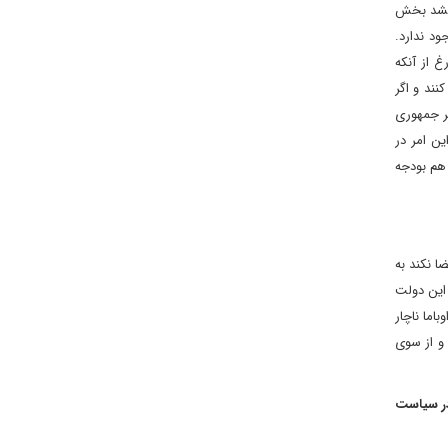
 نشد بخش
ود ندارد.
غ از آنکه
ند و اگر
گر جمهوری
ن امر در
هم بودجه
ا نکند به
 این دولت
اما ناچار
و از سوی
در سیاست