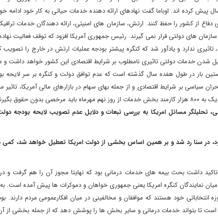
ل پیش کرده اند. اوباما گفت نهادهای ارائه دهنده خدمات حیاتی به کار خود ادامه خوا
اع از کشور را حفظ کنند. ارتش، سازمان های امنیتی، ارائه دهندگان خدمات ترافیک
ازمان های دولتی قرار نمی گیرند. رئیس جمهوری آمریکا افزود که توقف فعالیت نهاد
تاثیری ندارد و یادآور شد که کنگره پیشتر بودجه عملیات ارتش در خارج را تصویب ک
 شدن خدمات دولتی تاثیری نامطلوب بر شرایط اقتصادی این کشور خواهد داشت و مان
خستین بار در طول هفده سال گذشته است که عدم توافق دولت و کنگره بر سر لایحه بو
ان سیاسی بر شرایط اقتصادی و از جمله بهای سهام در بازارهای مالی آمریکا، تاثیر م
باشد. حال که این توافق میان دولت و کنگره حاصل نشده است، نزدیک به ۸۰۰ هزار کارمند بخش خدمات از روز نهم مهرماه باید مرخصی بدون 
تحلیلگر مسائل امریکا به بررسی تبعات و دلایل عدم تصویب لایحه بودجه دولت 
ود، در سنا رد شد و بر همین اساس بخشی از دولت امریکا تعطیل خواهد شد، کم
ن تاکید داشت بحث بیمه های خدمات درمانی بود که نهایتا مجوز آن را هم گرفت و در
میان نمایندگان کنگره امریکا یعنی جمهوری خواهان و دموکرات ها پیش آمده است. به 
 انتخاباتی خود هستند که موافقان و مخالفینی در میان افکارعمومی مردم دارند. بو
خش دولتی نیاز دارد مبلغی حدود 800 میلیارد دلار است تا بتواند خدمات درمانی و سایر بخش ها را پوشش دهد که از جمله بخشی ا