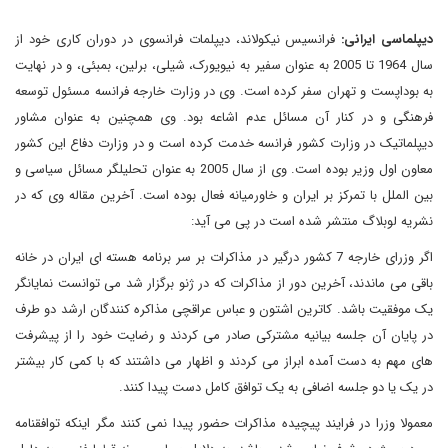
دیپلماسی ایرانی:
فرانسیس نیکولاند، دیپلمات فرانسوی در دوران کاری خود از
سال 1964 تا 2005 به عنوان سفیر به نیویورک، شیلی، برلین، بمبئی، و در نهایت
به بوداپست و تهران سفر کرده است. وی در وزارت خارجه فرانسه مسئول توسعه
فرهنگی و در کنار آن مسائل عدم اشاعه بود. وی همچنین به عنوان مشاور
دیپلماتیک در وزارت کشور فرانسه خدمت کرده است و در وزارت دفاع این کشور
معاون اول وزیر بوده است. وی از سال 2005 به عنوان تحلیلگر مسائل سیاسی و
بین الملل با تمرکز بر ایران و خاورمیانه فعال بوده است. آخرین مقاله وی که در
نشریه لوبلاگ منتشر شده است در پی می آید:
اگر وزرای خارجه 7 کشور درگیر در مذاکرات بر سر برنامه هسته ای ایران در خانه
باقی می ماندند، آخرین دور از مذاکرات که در ژنو برگزار شد می توانست نمایانگر
یک موفقیت باشد. کاترین اشتون و عباس عراقچی مذاکره کنندگان ارشد دو طرف
در پایان آن جلسه بیانیه مشترکی صادر می کردند و رضایت خود را از پیشرفت
های مهم به دست آمده ابراز می کردند و اظهار می داشتند که با کمی کار بیشتر
در یک یا دو جلسه اضافی به یک توافق کامل دست پیدا کنند.
معمولا وزرا در فرایند پیچیده مذاکرات حضور پیدا نمی کنند مگر اینکه توافقنامه