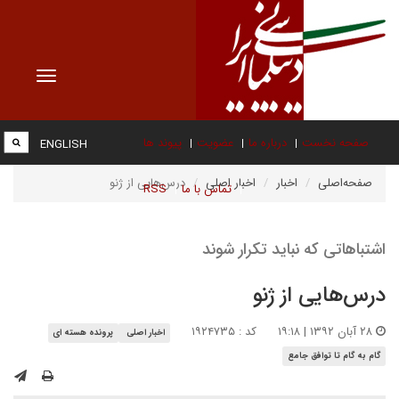
Toggle
vigation
صفحه نخست
درباره ما
عضویت
پیوند ها
ENGLISH
صفحه‌اصلی
اخبار
اخبار اصلی
درس‌هایی از ژنو
تماس با ما
RSS
اشتباهاتی که نباید تکرار شوند
درس‌هایی از ژنو
۲۸ آبان ۱۳۹۲ | ۱۹:۱۸
کد : ۱۹۲۴۷۳۵
اخبار اصلی
پرونده هسته ای
گام به گام تا توافق جامع