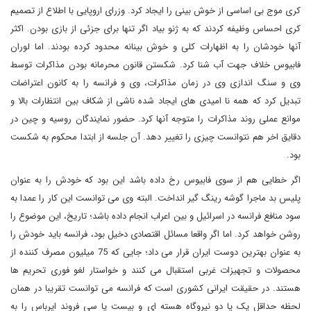
کری موج بی اساسی از خوش بینی را ایجاد کرد. وزرای اروپایی با اطلاع از تصمیم
کری احساس وظیفه کردند که به ژنو بیاد اگر تنها برای جزئی از بازی بودن. اکثر
آنها خودشان را به اظهارات کلی و خوش بینانه محدود کرده بودند. اما لوران
فابیوس خلاف جهت آب شنا کرد. شکستن قانون محرمانه بودن مذاکرات توسط
وی و سنگ اندازی وی در زمان مذاکرات، وی و فرانسه را به کانون اعتراضات
تبدیل کرد که همه نا امیدی های ایجاد شده ناشی از شکاف بین انتظارات بالا و
موانع عملی روند مذاکرات را متوجه آنها کرد. حضور نمایندگان روسیه و چین در
دقایق اخر هم نتوانست چیزی را تغییر دهد. آن جلسه از ابتدا محکوم به شکست
بود.
اگر خطایی هم از سوی فابیوس رخ داده باشد این بود که خودش را به عنوان
پلیس بد ماجرا گوشه رینگ گیر انداخت. البته وی می توانست این کار را عمدا به
سود منافع فرانسه در اسرائیل و بین اعراب انجام داده باشد؛ تاریخ، این موضوع را
روشن خواهد کرد. اما اگر واقعا مسائل اقتصادی دخیل بود، فرانسه باید خودش را
به عنوان بهترین دوست ایران قرار می داد؛ جایی که 75 میلیون مصرف کننده از
محصولات و تجهیزات غربی استقبال می کنند و خواستار لغو فوری تحریم ها
هستند. در حقیقت ایرانی کشوری است که فرانسه می توانست تقریبا در همان
لحظه حداقل یک یا دو نیروگاه هسته ای و بیست یا سی فروند ایرباس را به