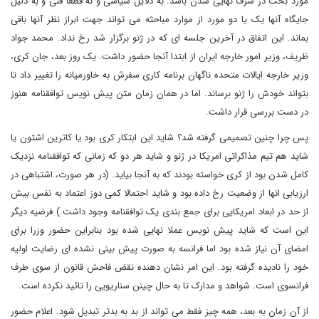
مورد بحث در شرف نهایی شدن باشد. به دلایل سیاسی و نه قطعا فنی و به دلیل
جایگاه آنها یک یا دو مورد از موارد مباحثه می تواند جهت ابراز نظر آنها باقی
بماند. این اتفاق در آخرین جلسه ای که در ژنو برگزار شد رخ نداد. محمد جواد
ظریف، وزیر امور خارجه ایران از ابتدا آنجا حضور داشت. یک روز بعد، جان کری،
وزیر خارجه ایالات متحده ناگهان برنامه کاری سفرش به خاورمیانه را تغییر داد تا
بتواند خودش را ژنو برساند. اما در همان زمان متن پیش نویس توافقنامه هنوز
در دست بررسی قرار داشت.
پس چرا چنین تصمیمی گرفته شد؟ شاید این ابتکار کری بود یا کاترین اشتون یا
شاید هم تیم مذاکراتی امریکا در ژنو و شاید هر دو که زمانی که توافقنامه نزدیک
کامل شدن بود از کری خواسته بودند که به آنجا بیاید. (در هر صورت، اشتباهی در
ارزیابی انها از وضعیت رخ داده بود و شاید احتمالا کمی دوز اعتماد به نفس بیش
از حد در ابعاد امریکایی برای جمع بندی یک توافقنامه وجود داشت.) فرضیه دیگر
این است که شاید پیش نویس عملا نهایی شده بود بنابراین حضور وزرا برای
امضای آن نیاز شده بود اما فرانسه به صورت پیش بینی نشده ای رضایت اولیه
خود را نادیده گرفته بود. این امر نشان دهنده نقض فاحش قانون از سوی طرف
فرانسوی است. شواهد و مدارک تا به حال چینن سناریویی را تائید نکرده است.
از آن زمان به بعد، همه چیز فقط می تواند از بد به بدتر تبدیل شود. اعلام حضور