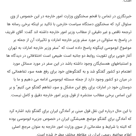
است.
خبرنگاری در تماس با افخم سخنگوی وزارت امور خارجه در این خصوص از وی
سئوال کرد که سخنگوی دستگاه سیاست خارجی با تاکید بر اینکه برخی رسانه ها
ترجمه ناقص و غیر دقیقی از مطالب وزیر امور خارجه داشته اند گفت: آقای ظریف
در پاسخ به سئوالی در مورد سفر وزیر خارجه امارات و تاثیرات آن از جمله بر
موضوع ابوموسی اینگونه پاسخ داده است که "سفر وزیر خارجه امارات به تهران
آغاز خوبی برای تقویت روابط دو جانبه است طبیعی است اختلافاتی در دیدگاه ها
و استنباطهای همسایگان وجود داشته باشد در این سفر در مورد مسائل مورد
اهتمام دو کشور گفتگو شد و به گفتگوهای خود برای رفع همه سوء تفاهماتی که
در میان دو کشور وجود دارد از جمله مسئله ابوموسی ادامه می دهیم و ما با
دوستان خود در امارات برای رفع این مشکل و سوء تفاهم گفتگو می کنیم" و بر
این اساس برخی مطالب منتشره از قول وزیر امور خارجه دقیق و کامل نیست.
با این حال درباره این نقل قول مبنی بر آمادگی ایران برای گفتگو باید اشاره کرد
که آمادگی برای گفتگو موضع همیشگی ایران در خصوص جزیره ابوموسی بوده
که البته با شرایط و مقدماتی از سوی وزارت امور خارجه به عنوان مرجع اصلی
اعلام مواضع رسمی ایران در مقاطع مخلف مطرح شده است.