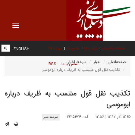
Toggle
vigation
صفحه نخست
درباره ما
عضویت
پیوند ها
ENGLISH
صفحه‌اصلی
اخبار
سرخط اخبار
تماس با ما
RSS
تکذیب نقل قول منتسب به ظریف درباره ابوموسی
تکذیب نقل قول منتسب به ظریف درباره
ابوموسی
۱۲ آذر ۱۳۹۲ | ۱۲:۵۶
کد : ۱۹۲۵۴۷۴
سرخط اخبار