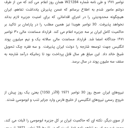
نوامبر ۱۹۷۱ و طی نامه شماره
W21284
همان روز اعلام می کند که من از طرف
دولتم مامور شدم به اطلاع برسانم که ضمن پذیرش یادداشت تفاهم، ایران
هیچگونه محدودیتی را در اجرای اقداماتی که برای امنیت جزیره لازم بداند
نخواهد پذیرفت. 30 نوامبر هویدا نیز همین مطلب را در پارلمان بر تاکید بر
حاکمیت کامل ایران بر سه جزیره اعلام می کند. قرارداد مساعدت مالی ۳۰ نوامبر
۱۹۷۱ جداگانه امضا شد. قرارداد مساعدت مالی سالانه یک و نیم میلیون پوند
انگلیس جهت توسعه شارجه را دولت ایران پذیرفت. و سه فقره چک تحویل
شیخ خالد داد. این مبلغ هر سال قابل پرداخت بود تا زمانیکه درآمد شارجه به
سقف سه ملیون پوند در سال برسد.
نیروهای ایران صبح روز 30 نوامبر 1971 (9آذر 1350) یعنی یک روز پیش از
خروج رسمی نیروهای انگلیسی از خلیج فارس وارد جزایر تنب و ابوموسی شدند.
از سوی دیگر، نکته ای که حاکمیت ایران بر کل جزیره ابوموسی را اثبات می کند،
وجود ضمیمه ای به تفاهم نامه فوق است که در تاریخ 25 نوامبر 1971 از سوی