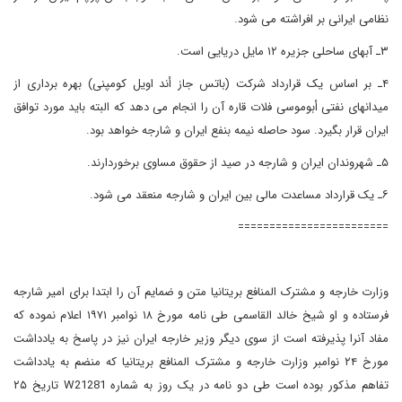
نظامی ایرانی بر افراشته می شود.
۳ـ آبهای ساحلی جزیره ۱۲ مایل دریایی است.
۴ـ بر اساس یک قرارداد شرکت (باتس جاز أند اویل کومپنی) بهره برداری از
میدانهای نفتی أبوموسی فلات قاره آن را انجام می دهد که البته باید مورد توافق
ایران قرار بگیرد. سود حاصله نیمه بنفع ایران و شارجه خواهد بود.
۵ـ شهروندان ایران و شارجه در صید از حقوق مساوی برخوردارند.
۶ـ یک قرارداد مساعدت مالی بین ایران و شارجه منعقد می شود.
========================
وزارت خارجه و مشترک المنافع بریتانیا متن و ضمایم آن را ابتدا برای امیر شارجه
فرستاده و او شیخ خالد القاسمی طی نامه مورخ ۱۸ نوامبر ۱۹۷۱ اعلام نموده که
مفاد آنرا پذیرفته است از سوی دیگر وزیر خارجه ایران نیز در پاسخ به یادداشت
مورخ ۲۴ نوامبر وزارت خارجه و مشترک المنافع بریتانیا که منضم به یادداشت
تفاهم مذکور بوده است طی دو نامه در یک روز به شماره
W21281
تاریخ ۲۵