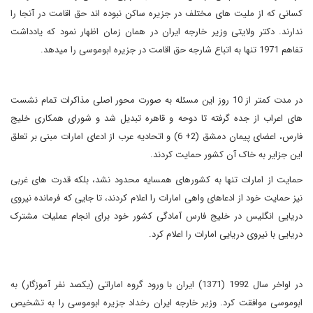
کسانی که از ملیت های مختلف در جزیره ساکن نبوده اند حق اقامت در آنجا را
ندارند. دکتر ولایتی وزیر خارجه ایران در همان زمان اظهار نمود که یادداشت
تفاهم 1971 تنها به اتباع شارجه حق اقامت در جزیره ابوموسی را میدهد.
در مدت کمتر از 10 روز این مسئله به صورت محور اصلی مذاکرات تمام نشست
های اعراب از جده گرفته تا دوحه و قاهره تبدیل شد و شورای همکاری خلیج
فارس، اعضای پیمان دمشق (2+ 6) و اتحادیه عرب از ادعای امارات مبنی بر تعلق
این جزایر به خاک آن کشور حمایت کردند.
حمایت از امارات تنها به کشورهای همسایه محدود نشد، بلکه قدرت های غربی
نیز حمایت خود از ادعاهای واهی امارات را اعلام کردند، تا جایی که فرمانده نیروی
دریایی انگلیس در خلیج فارس آمادگی کشور خود برای انجام عملیات مشترک
دریایی با نیروی دریایی امارات را اعلام کرد.
در اواخر سال 1992 (1371) ایران با ورود گروه اماراتی (یکصد نفر آموزگار) به
ابوموسی موافقت کرد. وزیر خارجه ایران رخداد جزیره ابوموسی را به تشخیص