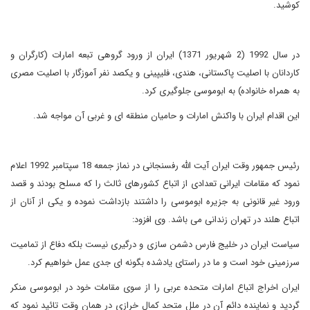
کوشید.
در سال 1992 (2 شهریور 1371) ایران از ورود گروهی تبعه امارات (کارگران و
کاردانان با اصلیت پاکستانی، هندی، فلیپینی و یکصد نفر آموزگار با اصلیت مصری
به همراه خانواده) به ابوموسی جلوگیری کرد.
این اقدام ایران با واکنش امارات و حامیان منطقه ای و غربی آن مواجه شد.
رئیس جمهور وقت ایران آیت الله رفسنجانی در نماز جمعه 18 سپتامبر 1992 اعلام
نمود که مقامات ایرانی تعدادی از اتباع کشورهای ثالث را که مسلح بودند و قصد
ورود غیر قانونی به جزیره ابوموسی را داشتند بازداشت نموده و یکی از آنان از
اتباع هلند در تهران زندانی می باشد. وی افزود:
سیاست ایران در خلیج فارس دشمن سازی و درگیری نیست بلکه دفاع از تمامیت
سرزمینی خود است و ما در راستای یادشده بگونه ای جدی عمل خواهیم کرد.
ایران اخراج اتباع امارات متحده عربی را از سوی مقامات خود در ابوموسی منکر
گردید و نماینده دائم آن در ملل متحد کمال خرازی در همان وقت تائید نمود که