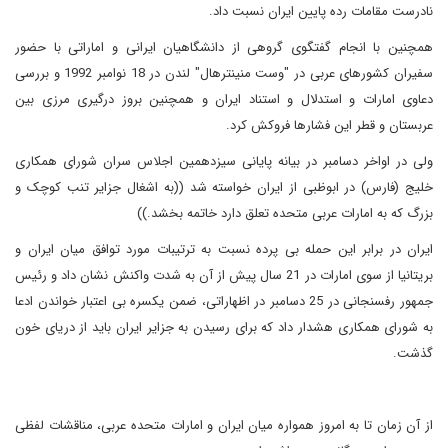
نادرست مقامات رده پایین ایران نسبت داد.
همچنین با انجام گفتگوی گروهی از دانشگاهیان ایرانی و اماراتی با حضور
سفیران کشورهای عربی در "وست منینترهال" لندن در 18 نوامبر 1992 و بررسی
دعاوی امارات و استدلال و استناد ایران و همچنین بروز درگیری مرزی بین
عربستان و قطر این فشارها فروکش کرد.
ولی در اواخر دسامبر در بیانه پایانی سیزدهمین اجلاس سران شورای همکاری
خلیج (فارس) در ابوظبی از ایران خواسته شد ((به اشغال جزایر تنب کوچک و
بزرگ که به امارات عربی متحده تعلق دارد خاتمه بخشد.))
ایران در برابر این حمله بی پرده نسبت به ترتیبات مورد توافق میان ایران و
بریتانیا از سوی امارات در 21 سال پیش از آن به شدت واکنش نشان داد و رئیس
جمهور رفسنجانی در 25 دسامبر در اظهاراتی، ضمن یکسره بی اعتبار خواندن ادعا
به شورای همکاری هشدار داد که برای رسیدن به جزایر ایران باید از دریای خون
گذشت.
از آن زمان تا به امروز همواره میان ایران و امارات متحده عربی، مناقشات لفظی