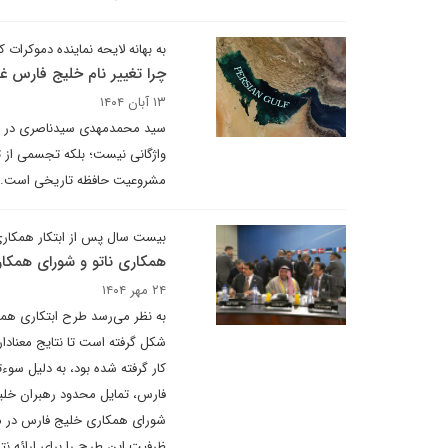
به بهانه لایحه نماینده دموکرات ک
چرا تغییر نام خلیج فارس غ
۱۳ آبان ۱۴۰۴
سید محمدمهدی سیدناصری در یادد
واژگانی نیست؛ بلکه تجسمی از ت
مشروعیت حافظه تاریخی است.
بیست سال پس از ابتکار همکاری
همکاری ناتو و شورای همک
۲۴ مهر ۱۴۰۴
شکل گرفته است تا نتایج معنادار
کار گرفته شده بود، به دلیل س
فارس، تمایل محدود رهبران خلی
شورای همکاری خلیج فارس در م
ظرفیت این طرح را برای ارائه نتا