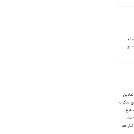
دال
عنای
سی و نمادین
ی دیگر به
خلیج
عضای
نار هم،