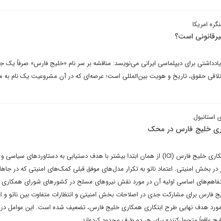
نگره امریکا
یرقانونی است؟
اشتی برای دیپلماسی ایرانی می‌نویسد: مناقشه بر سر نام «خلیج فارس» صرفاً یک ج
لاقی حقوق، تاریخ و هویت بین‌المللی است؛ عرصه‌ای که در آن مشروعیت یک نام به م
 استانبول
اری خلیج فارس در محک
به نظر می‌رسد طرح ابتکاری همکاری خلیج فارس (ICI) از همان ابتدا بیشتر با هدف دستیابی به دستاوردهای سیا
 در بخش امنیتی. اعتماد ناتو به تکرار مدل‌های موفق قبلی کمک‌های امنیتی که در جاها
وءتفاهم‌های اساسی اولیه آن در مورد نقش نیروهای مسلح در کشورهای شورای همکاری 
ج فارس برای مشارکت جدی در اصلاحات بخش امنیتی و انتظارات متفاوت بین ناتو و ا
ورد هدف نهایی طرح ابتکاری همکاری خلیج فارس، تضعیف شده است. این عوامل در ک
یج واقعاً متحول‌کننده برای هر دو طرف محدود کرده‌اند.