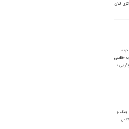
تژی کلان
کرده
ه «ناامنی
گرایی تا
ز جنگ و
قابل