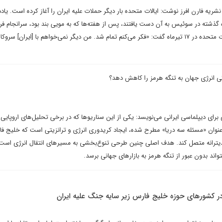
شریه فارن افرز نوشت: ایالات متحده بار دیگر حملات علیه ایران را آغاز کرده است. یا
 گذشته در سوئیس به آن دست یافتند، پس از هفته‌ها که به مویی بند بود، سرانجام فر
دونالد ترامپ، رئیس‌جمهور ایالات متحده در ۱۷ تیرماه گفت: «فکر می‌کنم تمام شد. من دیگر نمی‌خواهم با [ایران] سر
گی انرژی جهان به تنگه هرمز را کاهش دهد؟
برای دیپلماسی ایرانی می‌نویسد: یکی از این سناریوها که در برخی تحلیل‌های اروپایی –
نوان «مسئله سه دریا» مطرح شده، ایجاد کریدوری انرژی و ترانزیتی است که خلیج فار
دیترانه متصل کند. هدف اصلی چنین طرحی تنوع‌بخشی به مسیرهای انتقال انرژی است 
اند بدون عبور از تنگه هرمز به بازارهای جهانی برسد.
ر کشورهای حوزه خلیج فارس زیر سایه جنگ علیه ایران