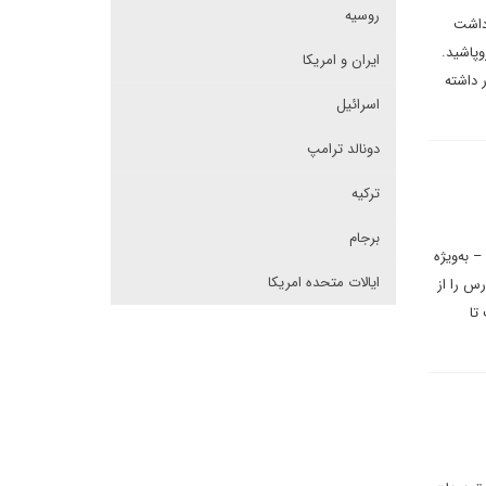
روسیه
دداشت
وپاشید.
ایران و امریکا
وکار داشته
اسرائیل
دونالد ترامپ
ترکیه
برجام
 به‌ویژه
ایالات متحده امریکا
س را از
تا