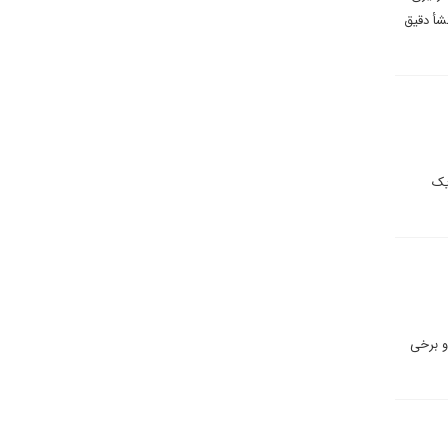
شأ دقیق
یک
و برخی