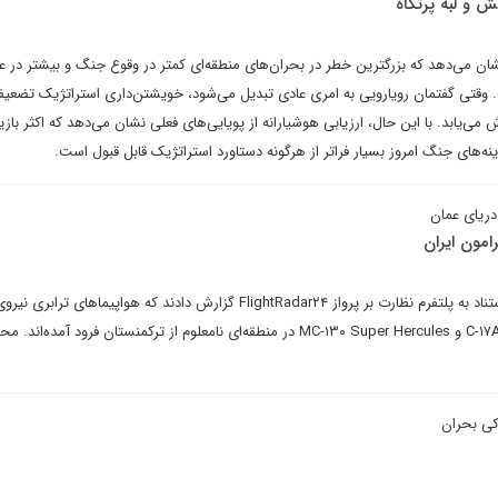
ش و لبه پرتگاه
ن می‌دهد که بزرگترین خطر در بحران‌های منطقه‌ای کمتر در وقوع جنگ و بیشتر در ع
. وقتی گفتمان رویارویی به امری عادی تبدیل می‌شود، خویشتن‌داری استراتژیک تضعی
ی‌یابد. با این حال، ارزیابی هوشیارانه از پویایی‌های فعلی نشان می‌دهد که اکثر بازی
های جنگ امروز بسیار فراتر از هرگونه دستاورد استراتژیک قابل قبول است.
دریای عمان
امون ایران
اخیراً، رسانه‌های ترکمنستان با استناد به پلتفرم نظارت بر پرواز FlightRadar۲۴ گزارش دادند که هواپیماهای
ایالات متحده C-۱۷A Globemaster III و MC-۱۳۰ Super Hercules در منطقه‌ای نامعلوم از ترکمنستان فرود آمده
اکی بحران