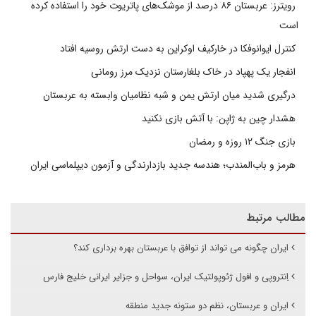
رویترز: عربستان ۸۶ درصد از موشک‌های پاتریوت خود را استفاده کرده
است
کنترل ایوانوفکا در خارکیف اوکراین به دست ارتش روسیه افتاد
انفجار یک پهپاد در خاک بلغارستان نزدیک مرز رومانی
درگیری شدید میان ارتش یمن و شبه نظامیان وابسته به عربستان
هشدار چین به ژاپن: با آتش بازی نکنید
بازی جنگ ۱۲ روزه و رمضان
هرمز و باب‌المندب؛ هندسه جدید بازدارندگی و آزمون دیپلماسی ایران
مطالب مرتبط
ایران چگونه می تواند از توافق با عربستان بهره برداری کند؟
اِنتروپی و افول ژئوپولتیک ایران، سواحل و جزایر ایرانی خلیج فارس
ایران و عربستان، نظم دو ستونه جدید منطقه