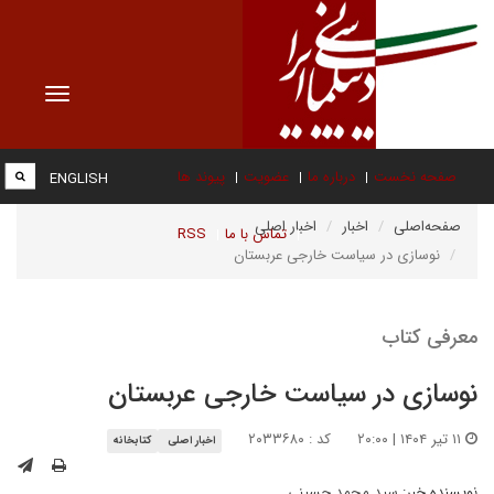
Toggle
vigation
صفحه نخست
درباره ما
عضویت
پیوند ها
ENGLISH
صفحه‌اصلی
اخبار
اخبار اصلی
تماس با ما
RSS
نوسازی در سیاست خارجی عربستان
معرفی کتاب
نوسازی در سیاست خارجی عربستان
۱۱ تیر ۱۴۰۴ | ۲۰:۰۰
کد : ۲۰۳۳۶۸۰
اخبار اصلی
کتابخانه
نویسنده خبر:
سید محمد حسینی