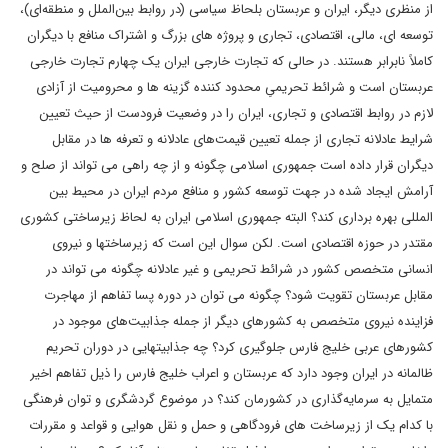
از منظری دیگر، ایران و عربستان بلحاظ سیاسی (در روابط بین‌الملل و منطقه‌ای)،
توسعه ای، مالی، اقتصادی، تجاری و پروژه های بزرگ و اشتراک منافع با دیگران
کاملاً نابرابر هستند. در حالی که تجارت خارجی ایران یک چهارم تجارت خارجی
عربستان است و شرائط تحریمیِ محدود کننده گزینه ها و محرومیت از آزادی
لازم در روابط اقتصادی و تجاری، ایران را در وضعیت فرودست از حیث تعیین
شرایط عادلانه تجاری از جمله تعیین قیمت‌های عادلانه و تعرفه ها در مقابل
دیگران قرار داده است جمهوری اسلامی چگونه و از چه راهی می تواند از صلح و
آرامش ایجاد شده در جهت توسعه کشور و منافع مردم ایران در محیط بین
المللی بهره برداری کند؟ البته جمهوری اسلامی ایران به لحاظ زیرساختی کشوری
مقتدر در حوزه اقتصادی است. لکن سوال این است که زیرساختها و نیروی
انسانی متخصص کشور در شرائط تحریمی و غیر عادلانه چگونه می تواند در
مقابل عربستان تقویت شود؟ چگونه می توان در دوره پسا تفاهم از مهاجرت
فزاینده نیروی متخصص به کشورهای دیگر از جمله جذابیت‌های موجود در
کشورهای عربی خلیج فارس جلوگیری کرد؟ چه جذابیتهایی در دوران تحریم
ظالمانه در ایران وجود دارد که عربستان و اعراب خلیج فارس را ذیل تفاهم اخیر
متمایل به سرمایه‌گذاری در کشورمان کند؟ در موضوع گردشگری و توان فرهنگی
با کدام یک از زیرساخت های فرودگاهی و حمل و نقل هوایی و قواعد و مقررات