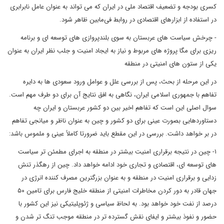
کسری بودجه و تضعیف اقتصاد ملی در ایران که می تواند به عنوان عامل نابرابری
در استفاده از ابزارهای اقتصادی در روابط فی‌مابین ظاهر شود.
- چرخش سیاست های عربستان به سوی بلندپروازی های توسعه ای و برنامه
ریزی برای مگا پروژه های مربوط و نیاز به ایجاد امنیت و جلب نظر ایران به عنوان
یکی از ستون های امنیتی در منطقه
در این مرحله از بحث، پس از بررسی علل و عوامل ورود سعودی ها به دایره
تفاهم با جمهوری اسلامی ایران، نگاهی به افق نتایج آن برای دو طرف مهم است.
سوال اصلی این است که تفاهم اخیر بین دو کشور عربستان و ایران چه
دستاوردهایی بصورت عینی برای دو کشور و چین به عنوان ناظر و میانجی تفاهم
در بر خواهد داشت. بررسی در این مقطع باید ضرورتا کاملاً عینی و ملموس باشد:
۱- چین در نتیجه برقراری امنیت بیشتر در منطقه به اجرای مطمئن تر سیاست
های توسعه ای، اقتصادی و تجاری خود ادامه خواهد داد. چین از رهگذر تنش
زدایی و برقراری امنیت در منطقه و به عنوان بزرگترین مصرف کننده انرژی در
جهان قادر به دور کردن مخاطرات امنیتی از منطقه خلیج فارس برای تامین ۵۰
درصد از نفت خود خواهد بود. به لحاظ سیاسی و ژئوپلیتیکی نیز این کشور با
حضور و نفوذ بیشتر و ایفای نقش گسترده تر در منطقه موجب تنگ تر شدن و