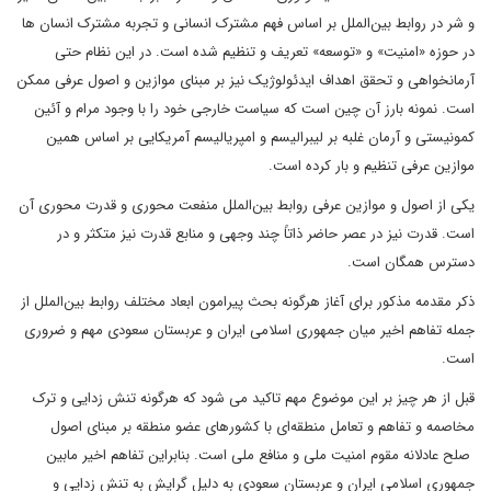
و شر در روابط بین‌الملل بر اساس فهم مشترک انسانی و تجربه مشترک انسان ها
در حوزه «امنیت» و «توسعه» تعریف و تنظیم شده است. در این نظام حتی
آرمانخواهی و تحقق اهداف ایدئولوژیک نیز بر مبنای موازین و اصول عرفی ممکن
است. نمونه بارز آن چین است که سیاست خارجی خود را با وجود مرام و آئین
کمونیستی و آرمان غلبه بر لیبرالیسم و امپریالیسم آمریکایی بر اساس همین
موازین عرفی تنظیم و بار کرده است.
یکی از اصول و موازین عرفی روابط بین‌الملل منفعت محوری و قدرت محوری آن
است. قدرت نیز در عصر حاضر ذاتاً چند وجهی و منابع قدرت نیز متکثر و در
دسترس همگان است.
ذکر مقدمه مذکور برای آغاز هرگونه بحث پیرامون ابعاد مختلف روابط بین‌الملل از
جمله تفاهم اخیر میان جمهوری اسلامی ایران و عربستان سعودی مهم و ضروری
است.
قبل از هر چیز بر این موضوع مهم تاکید می شود که هرگونه تنش زدایی و ترک
مخاصمه و تفاهم و تعامل منطقه‌ای با کشورهای عضو منطقه بر مبنای اصول
صلح عادلانه مقوم امنیت ملی و منافع ملی است. بنابراین تفاهم اخیر مابین
جمهوری اسلامی ایران و عربستان سعودی به دلیل گرایش به تنش زدایی و