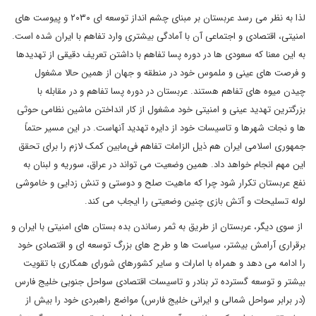
لذا به نظر می رسد عربستان بر مبنای چشم انداز توسعه ای ۲۰۳۰ و پیوست های
امنیتی، اقتصادی و اجتماعی آن با آمادگی بیشتری وارد تفاهم با ایران شده است.
به این معنا که سعودی ها در دوره پسا تفاهم با داشتن تعریف دقیقی از تهدیدها
و فرصت های عینی و ملموس خود در منطقه و جهان از همین حالا مشغول
چیدن میوه های تفاهم هستند. عربستان در دوره پسا تفاهم و در مقابله با
بزرگترین تهدید عینی و امنیتی خود مشغول از کار انداختن ماشین نظامی حوثی
ها و نجات شهرها و تاسیسات خود از دایره تهدید آنهاست. در این مسیر حتماً
جمهوری اسلامی ایران هم ذیل الزامات تفاهم فی‌مابین کمک لازم را برای تحقق
این مهم انجام خواهد داد. همین وضعیت می تواند در عراق، سوریه و لبنان به
نفع عربستان تکرار شود چرا که ماهیت صلح و دوستی و تنش زدایی و خاموشی
لوله تسلیحات و آتش بازی چنین وضعیتی را ایجاب می کند.
از سوی دیگر، عربستان از طریق به ثمر رساندن بده بستان های امنیتی با ایران و
برقراری آرامش بیشتر، سیاست ها و طرح های بزرگ توسعه ای و اقتصادی خود
را ادامه می دهد و همراه با امارات و سایر کشورهای شورای همکاری با تقویت
بیشتر و توسعه گسترده تر بنادر و تاسیسات اقتصادی سواحل جنوبی خلیج فارس
(در برابر سواحل شمالی و ایرانی خلیج فارس) مواضع راهبردی خود را بیش از