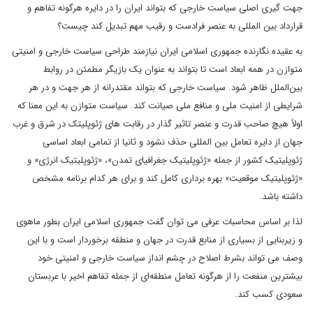
جهت گیری اصلی سیاست خارجی که بتواند ایران را در دایره هرگونه تفاهم و
قرارداد بین المللی به عنصر فرادست و رقیب مهم تبدیل کند چیست؟
به عقیده نگارنده جمهوری اسلامی ایران نیازمند طراحی سیاست خارجی و امنیتی
متوازن در همه ابعاد است تا بتواند به عنوان یک بازیگر مطمئن در روابط
بین‌الملل ظاهر شود. سیاست خارجی که بتواند مقتدرانه از هر جهت و در هر
شرایطی از امنیت ملی و منافع ملی صیانت کند. سیاست متوازن به این معنا که
اولاً هیچ صاحب قدرت و عنصر تاثیر گذار در رقابت های ژئوپلیتک در شرق و غرب
جهان از دایره تعامل بین المللی حذف نشود و ثانیا از تمامی ابعاد اساسی
ژئوپلیتیک کشور از جمله «ژئوپلیتیک جغرافیای تمدن»، «ژئو‌پلیتیک انرژی» و
«ژئوپلیتیک موقعیت» بهره برداری کامل کند و برای هر کدام برنامه مشخص
داشته باشد.
لذا بر اساس محاسبات عرفی می توان گفت جمهوری اسلامی ایران بطور ماهوی
و زیربنایی از بسیاری از منابع قدرت در جهان و منطقه برخوردار است و با این
وصف می تواند بشرط اصلاح در چشم انداز سیاست خارجی و امنیتی خود
بیشترین منفعت را از هرگونه تعامل منطقه‌ای از جمله تفاهم اخیر با عربستان
سعودی کسب کند.