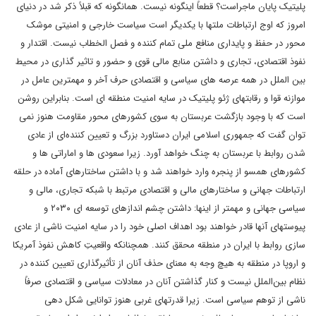
پلیتیک پایان ماجراست؟ قطعاً اینگونه نیست. همانگونه که قبلاً ذکر شد در دنیای
امروز که اوج ارتباطات ملتها با یکدیگر است سیاست خارجی و امنیتی موشک
محور در حفظ و پایداری منافع ملی تمام کننده و فصل الخطاب نیست. اقتدار و
نفوذ اقتصادی، تجاری و داشتن منابع مالی قوی و حضور و تاثیر گذاری در محیط
بین الملل در همه عرصه های سیاسی و اقتصادی حرف آخر و مهمترین عامل در
موازنه قوا و رقابتهای ژئو پلیتیک در سایه امنیت منطقه ای است. بنابراین روشن
است که با وجود بازگشت عربستان به سوی کشورهای محور مقاومت هنوز نمی
توان گفت که جمهوری اسلامی ایران دستاورد بزرگ و تعیین کننده‌ای از عادی
شدن روابط با عربستان به چنگ خواهد آورد. زیرا سعودی ها و اماراتی ها و
کشورهای همسو از پنجره وارد خواهند شد و با داشتن ساختارهای آماده در حلقه
ارتباطات جهانی و ساختارهای مالی و اقتصادی مرتبط با شبکه تجاری، مالی و
سیاسی جهانی و مهمتر از اینها: داشتن چشم اندازهای توسعه ای ۲۰۳۰ و
پیوستهای آنها قادر خواهند بود اهداف اصلی خود را در سایه امنیت ناشی از عادی
سازی روابط با ایران در منطقه محقق کنند. همچنانکه واقعیتِ کاهش نفوذ آمریکا
و اروپا در منطقه به هیچ وجه به معنای حذف آنان از تأثیرگذاری تعیین کننده در
نظام بین‌الملل نیست و کنار گذاشتن آنان در معادلات سیاسی و اقتصادی صرفاً
ناشی از توهم سیاسی است. زیرا قدرتهای غربی هنوز توانایی شکل دهی