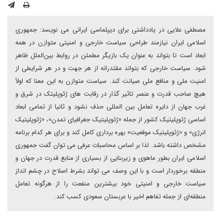
مصطفی علایی در یادداشتی برای دیپلماسی ایرانی می نویسد: جمهوری
اسلامی ایران نیازمند طراحی سیاست خارجی و امنیتی متوازن در همه
ابعاد است تا بتواند به عنوان یک بازیگر مطمئن در روابط بین‌الملل ظاهر
شود. سیاست خارجی که بتواند مقتدرانه از هر جهت و در هر شرایطی از
امنیت ملی و منافع ملی صیانت کند. سیاست متوازن به این معنا که اولاً
هیچ صاحب قدرت و عنصر تاثیر گذار در رقابت های ژئوپلیتک در شرق و
غرب جهان از دایره تعامل بین المللی حذف نشود و ثانیا از تمامی ابعاد
اساسی ژئوپلیتیک کشور از جمله «ژئوپلیتیک جغرافیای تمدن»، «ژئو‌پلیتیک
انرژی» و «ژئوپلیتیک موقعیت» بهره برداری کامل کند و برای هر کدام برنامه
مشخص داشته باشد. لذا بر اساس محاسبات عرفی می توان گفت جمهوری
اسلامی ایران بطور ماهوی و زیربنایی از بسیاری از منابع قدرت در جهان و
منطقه برخوردار است و با این وصف می تواند بشرط اصلاح در چشم انداز
سیاست خارجی و امنیتی خود بیشترین منفعت را از هرگونه تعامل
منطقه‌ای از جمله تفاهم اخیر با عربستان سعودی کسب کند.