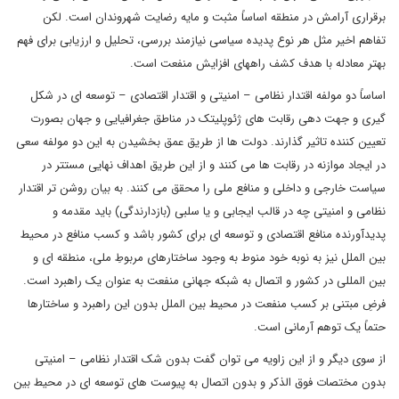
برقراری آرامش در منطقه اساساً مثبت و مایه رضایت شهروندان است. لکن
تفاهم اخیر مثل هر نوع پدیده سیاسی نیازمند بررسی، تحلیل و ارزیابی برای فهم
بهتر معادله با هدف کشف راههای افزایش منفعت است.
اساساً دو مولفه اقتدار نظامی – امنیتی و اقتدار اقتصادی – توسعه ای در شکل
گیری و جهت دهی رقابت های ژئوپلیتک در مناطق جغرافیایی و جهان بصورت
تعیین کننده تاثیر گذارند. دولت ها از طریق عمق بخشیدن به این دو مولفه سعی
در ایجاد موازنه در رقابت ها می کنند و از این طریق اهداف نهایی مستتر در
سیاست خارجی و داخلی و منافع ملی را محقق می کنند. به بیان روشن تر اقتدار
نظامی و امنیتی چه در قالب ایجابی و یا سلبی (بازدارندگی) باید مقدمه و
پدیدآورنده منافع اقتصادی و توسعه ای برای کشور باشد و کسب منافع در محیط
بین الملل نیز به نوبه خود منوط به وجود ساختارهای مربوطِ ملی، منطقه ای و
بین المللی در کشور و اتصال به شبکه جهانی منفعت به عنوان یک راهبرد است.
فرضِ مبتنی بر کسب منفعت در محیط بین الملل بدون این راهبرد و ساختارها
حتماً یک توهم آرمانی است.
از سوی دیگر و از این زاویه می توان گفت بدون شک اقتدار نظامی – امنیتی
بدون مختصات فوق الذکر و بدون اتصال به پیوست های توسعه ای در محیط بین