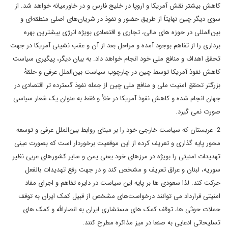
کاهش بیشتر نقش آمریکا و اروپا در خلیج فارس و در خاورمیانه خواهد شد. از
سوی دیگر چین نهایتاً از طریق حضور و نفوذ در شریان‌های اصلی منطقه‌ای و
بین‌المللی در حوزه های مالی، تجاری و اقتصادی بویژه انرژی بیشترین بهره
برداری را از تفاهم بوجود آمده و مراحل بعد از آن و عقب نشینی آمریکا در جهت
تحقق اهداف و منافع ملی خود انجام خواهد داد. به بیان دیگر، پیگیری سیاست
کاهش نفوذ آمریکا توسط چین در چارچوب سیاست بین‌الملل عرفی و حلقهٔ
بزرگتر تحقق امنیت ملی و منافع ملی چین از جمله نفوذ گسترده تر اقتصادی در
جهان انجام شده و کاهش نفوذ آمریکا در خلأ و فقط به عنوان یک شعار سیاسی
صورت نمی گیرد.
2- عربستان که سیاست خارجی خود را بر مبنای روابط بین‌الملل عرفی و توسعه
محور پایه گذاری و تعریف کرده از این موقعیت برخوردار است که بصورت عینی
تهدیدات امنیتی را بویژه در مرزهای خود یعنی یمن و سایر کشورهای عربی نظیر
سوریه، لبنان و عراق تعریف و مشخص کند و در جهت رفع تهدیدات بالفعل
حرکت کند. لذا سعودی ها بر پایه این سیاست در دایره تفاهم و اجرای مفاد
امنیتی قرارداد می توانند درخواست‌های مشخص از قبیل کمک ایران به توقف
حملات حوثی ها، توقف کمک های مستشاری ایران به انصارالله و کمک های
تسلیحاتی ادعایی به صنعا در میز مذاکره مطرح کنند.