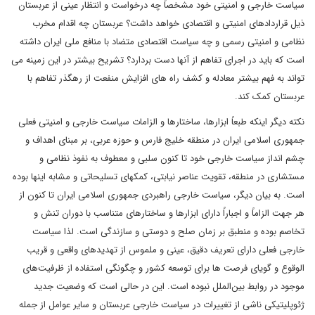
سیاست خارجی و امنیتی خود مشخصاً چه درخواست و انتظار عینی از عربستان
ذیل قراردادهای امنیتی و اقتصادی خواهد داشت؟ عربستان چه اقدام مخرب
نظامی و امنیتی رسمی و چه سیاست اقتصادی متضاد با منافع ملی ایران داشته
است که باید در اجرای تفاهم از آنها دست بردارد؟ تشریح بیشتر در این زمینه می
تواند به فهم بیشتر معادله و کشف راه های افزایش منفعت از رهگذر تفاهم با
عربستان کمک کند.
نکته دیگر اینکه طبعاً ابزارها، ساختارها و الزامات سیاست خارجی و امنیتی فعلی
جمهوری اسلامی ایران در منطقه خلیج فارس و حوزه عربی، بر مبنای اهداف و
چشم انداز سیاست خارجی خود تا کنون سلبی و معطوف به نفوذ نظامی و
مستشاری در منطقه، تقویت عناصر نیابتی، کمکهای تسلیحاتی و مشابه اینها بوده
است. به بیان دیگر، سیاست خارجی راهبردی جمهوری اسلامی ایران تا کنون از
هر جهت الزاماً و اجباراً دارای ابزارها و ساختارهای متناسب با دوران تنش و
تخاصم بوده و منطبق بر زمان صلح و دوستی و سازندگی است. لذا سیاست
خارجی فعلی دارای تعریف دقیق، عینی و ملموس از تهدیدهای واقعی و قریب
الوقوع و گویای فرصت ها برای توسعه کشور و چگونگی استفاده از ظرفیت‌های
موجود در روابط بین‌الملل نبوده است. این در حالی است که وضعیت جدید
ژئوپلیتیکی ناشی از تغییرات در سیاست خارجی عربستان و سایر عوامل از جمله