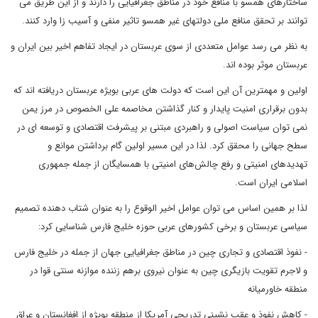
ساختارهای همسو با منافع خود در مناطق جغرافیایی را دارند و از این طریق می
توانند بر تحقق منافع ملی دولتهای غیر همسو تاثیر منفی و آسیب زا وارد کنند.
به نظر می رسد عوامل متعددی از سوی عربستان در ایجاد تفاهم اخیر بین ایران و
عربستان موثر بوده اند.
اولین و مهمترین آن این است که دولت های عربی بویژه عربستان دریافته اند که
بدون برقراری امنیت پایدار و کنار گذاشتن مخاصمه علی الخصوص در مرز یمن
نمی توان سیاست اصولی و راهبردی مبتنی بر پیشرفت اقتصادی و توسعه ای در
سطح جهانی را محقق کرد. لذا در این مسیر اولین گام برداشتن موانع و
تهدیدهای امنیتی و رفع چالش‌های امنیتی با همسایگان از جمله جمهوری
اسلامی ایران است.
لذا بر همین اساس می توان عوامل اخیر الوقوع را به عنوان شتاب دهنده تصمیم
سیاسی عربستان و برخی کشورهای عربی حوزه خلیج فارس شناسایی کرد:
- نفوذ اقتصادی و تجاری چین در مناطق جغرافیایی جهان از جمله در خلیج فارس
و لاجرم تقویت بازیگری چین به عنوان نیروی برهم زننده موازنه سنتی قوا در
منطقه خاورمیانه
- کاهش نفوذ و عقب نشینی تدریجی آمریکا از منطقه بویژه از افغانستان و عراق