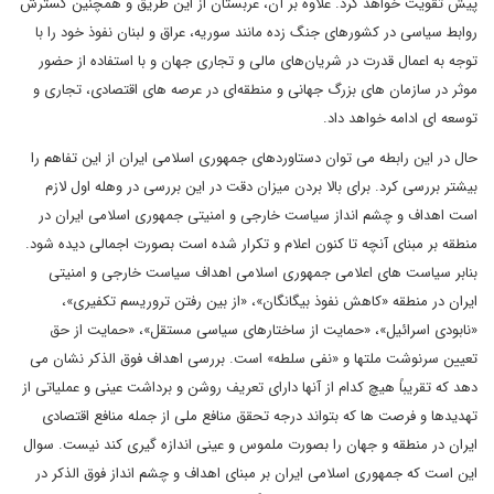
پیش تقویت خواهد کرد. علاوه بر آن، عربستان از این طریق و همچنین گسترش
روابط سیاسی در کشورهای جنگ زده مانند سوریه، عراق و لبنان نفوذ خود را با
توجه به اعمال قدرت در شریان‌های مالی و تجاری جهان و با استفاده از حضور
موثر در سازمان های بزرگ جهانی و منطقه‌ای در عرصه های اقتصادی، تجاری و
توسعه ای ادامه خواهد داد.
حال در این رابطه می توان دستاوردهای جمهوری اسلامی ایران از این تفاهم را
بیشتر بررسی کرد. برای بالا بردن میزان دقت در این بررسی در وهله اول لازم
است اهداف و چشم انداز سیاست خارجی و امنیتی جمهوری اسلامی ایران در
منطقه بر مبنای آنچه تا کنون اعلام و تکرار شده است بصورت اجمالی دیده شود.
بنابر سیاست های اعلامی جمهوری اسلامی اهداف سیاست خارجی و امنیتی
ایران در منطقه «کاهش نفوذ بیگانگان»، «از بین رفتن تروریسم تکفیری»،
«نابودی اسرائیل»، «حمایت از ساختارهای سیاسی مستقل»، «حمایت از حق
تعیین سرنوشت ملتها و «نفی سلطه» است. بررسی اهداف فوق الذکر نشان می
دهد که تقریباً هیچ کدام از آنها دارای تعریف روشن و برداشت عینی و عملیاتی از
تهدیدها و فرصت ها که بتواند درجه تحقق منافع ملی از جمله منافع اقتصادی
ایران در منطقه و جهان را بصورت ملموس و عینی اندازه گیری کند نیست. سوال
این است که جمهوری اسلامی ایران بر مبنای اهداف و چشم انداز فوق الذکر در