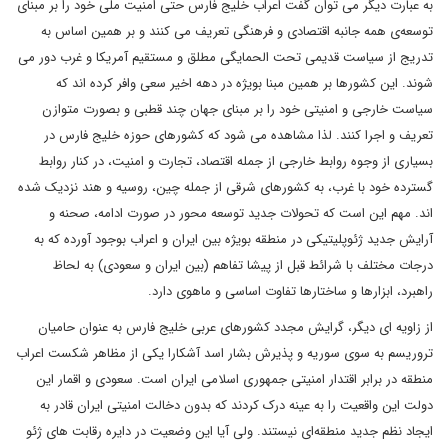
به عبارت دیگر می توان گفت اعراب خلیج فارس حتی امنیت ملی خود را بر مبنای
توسعه‌ی همه جانبه اقتصادی و فرهنگی تعریف می کنند و بر همین اساس به
تدریج از سیاست قدیمی تحت الحمایگی مطلق و مستقیم آمریکا و غرب دور می
شوند. این کشورها بر همین مبنا بویژه در دهه اخیر سعی وافر کرده اند که
سیاست خارجی و امنیتی خود را بر مبنای جهان چند قطبی و بصورت متوازن
تعریف و اجرا کنند. لذا مشاهده می شود که کشورهای حوزه خلیج فارس در
بسیاری از وجوه روابط خارجی از جمله اقتصاد، تجارت و امنیت، در کنار روابط
گسترده خود با غرب، به کشورهای شرقی از جمله چین، روسیه و هند نزدیک شده
اند. مهم این است که تحولات جدید توسعه محور در صورت ادامه، صحنه و
آرایش جدید ژئوپلیتیکی در منطقه بویژه بین ایران و اعراب بوجود آورده که به
درجات مختلف با شرائط قبل از پیشا تفاهم (بین ایران و سعودی) به لحاظ
راهبرد، ابزارها و ساختار‌ها تفاوت اساسی و ماهوی دارد.
از زاویه ای دیگر، گرایش مجدد کشورهای عربی خلیج فارس به عنوان حامیان
تروریسم به سوی سوریه و پذیرش بشار اسد آشکارا یکی از مظاهر شکست اعراب
منطقه در برابر اقتدار امنیتی جمهوری اسلامی ایران است. سعودی و اقمار این
دولت این واقعیت را به عینه درک کردند که بدون دخالت امنیتی ایران قادر به
ایجاد نظم جدید منطقه‌ای نیستند. ولی آیا این وضعیت در دایره رقابت های ژئو