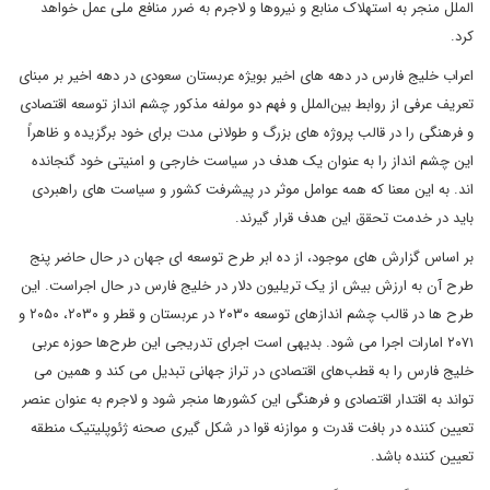
الملل منجر به استهلاک منابع و نیروها و لاجرم به ضرر منافع ملی عمل خواهد
کرد.
اعراب خلیج فارس در دهه های اخیر بویژه عربستان سعودی در دهه اخیر بر مبنای
تعریف عرفی از روابط بین‌الملل و فهم دو مولفه مذکور چشم انداز توسعه اقتصادی
و فرهنگی را در قالب پروژه های بزرگ و طولانی مدت برای خود برگزیده و ظاهراً
این چشم انداز را به عنوان یک هدف در سیاست خارجی و امنیتی خود گنجانده
اند. به این معنا که همه عوامل موثر در پیشرفت کشور و سیاست های راهبردی
باید در خدمت تحقق این هدف قرار گیرند.
بر اساس گزارش های موجود، از ده ابر طرح توسعه ای جهان در حال حاضر پنج
طرح آن به ارزش بیش از یک تریلیون دلار در خلیج فارس در حال اجراست. این
طرح ها در قالب چشم اندازهای توسعه ۲۰۳۰ در عربستان و قطر و ۲۰۳۰، ۲۰۵۰ و
۲۰۷۱ امارات اجرا می شود. بدیهی است اجرای تدریجی این طرح‌ها حوزه عربی
خلیج فارس را به قطب‌های اقتصادی در تراز جهانی تبدیل می کند و همین می
تواند به اقتدار اقتصادی و فرهنگی این کشورها منجر شود و لاجرم به عنوان عنصر
تعیین کننده در بافت قدرت و موازنه قوا در شکل گیری صحنه ژئوپلیتیک منطقه
تعیین کننده باشد.