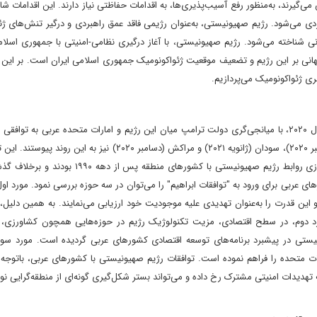
یرند، به‌منظور رفع آسیب‌پذیری‌ها، به اقدامات حفاظتی نیاز دارند. این اقدامات ش
ی می‌شود. رژیم صهیونیستی، به‌عنوان رژیمی فاقد عمق راهبردی و درگیر تنش‌های ژئ
نی شناخته می‌شود. رژیم صهیونیستی، با آغاز درگیری نظامی-امنیتی با جمهوری اسلا
جهانی بر این رژیم و تضعیف موقعیت ژئواکونومیک جمهوری اسلامی ایران است. بر این
ی ژئواکونومیک می‌پردازیم.
فرایند عادی‌سازی روابط رژیم صهیونیستی با کشورهای عربی، از سال ۲۰۲۰، با میانجی‌گری دولت ترامپ میان این رژیم و امارات متحده عربی به ت
سرگیری روابط دیپلماتیک و تجاری ختم شد. سپس، بحرین (سپتامبر ۲۰۲۰)، سودان (ژانویه ۲۰۲۱) و مراکش (دسامبر ۲۰۲۰) نیز
از آن‌ها به "توافقات ابراهیم" یاد می‌شود، نخستین موج عادی‌سازی روابط رژیم صهیونیستی با کشورهای 
بی برای ورود به "توافقات ابراهیم" را می‌توان در سه حوزه بررسی نمود. مورد او
این قدرت را به‌عنوان تهدیدی علیه موجودیت خود ارزیابی می‌نمایند. به همین دلیل، 
 مورد دوم، در سطح اقتصادی، مزیت تکنولوژیک رژیم در حوزه‌هایی همچون کشاورزی، ا
یستی در پیشبرد برنامه‌های توسعه اقتصادی کشورهای عربی گردیده است. مورد سوم
لات متحده را فراهم نموده است. توافقات رژیم صهیونیستی با کشورهای عربی، باتوج
یدات امنیتی مشترک رخ داده و می‌تواند بستر شکل‌گیری گونه‌ای از منطقه‌گرایی نو