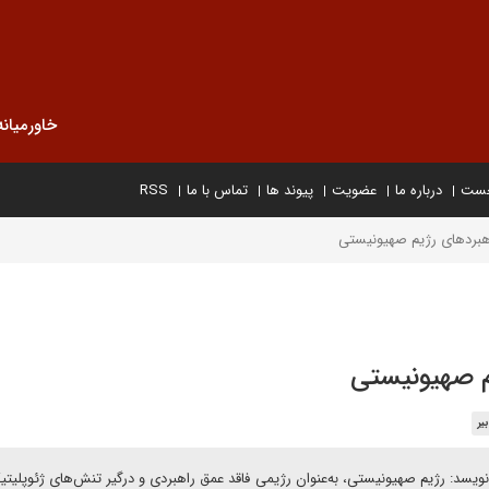
خاورمیانه
خست
درباره ما
عضویت
پیوند ها
تماس با ما
RSS
اهبردهای رژیم صهیونیستی
یم صهیونیستی
یر
سد: رژیم صهیونیستی، به‌عنوان رژیمی فاقد عمق راهبردی و درگیر تنش‌های ژئوپلیتیک