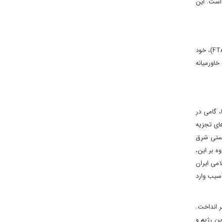
 است. این
رژیم صهیونیستی، دارای اقتصادی نسبتاً باز، تکنولوژیک و صادرات‌ محور است. این ویژگی‌ها، باعث شده که این رژیم با امضای توافق‌نامه‌های تجارت آزاد (FTA)، خود
اد در منطقه خاورمیانه
 گامی در
های تجزیه
یستی شرق
ه‌گذاری مستقیم خارجی (FDI) اقدام نماید. علاوه بر این،
امی ایران
آسیب وارد
ن رژیم را به خطر انداخت.
ین رژیم و