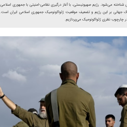
 شناخته می‌شود. رژیم صهیونیستی، با آغاز درگیری نظامی-امنیتی با جمهوری اسلامی،
میک جهانی بر این رژیم و تضعیف موقعیت ژئواکونومیک جمهوری اسلامی ایران است. 
در چارچوب نظری ژئواکونومیک می‌پردازیم.