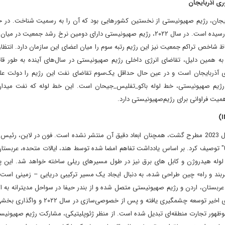
ری آذربایجان
یجان، رژیم صهیونیستی از نخستین کشورهایی بود که آن را به رسمیت شناخت. در ح
روابط جمهوری آذربایجان و رژیم صهیونیستی به سطح استراتژیک رسیده است. در سال ۲۰۲۲، رژیم صهیونیستی دارای دومین نرخ رشد ج
ی اقتصادی (OECD) بوده است. به لحاظ شاخص تراکم جمعیت نیز این رژیم رتبه سوم را میان اعضای این سازمان دارد. انتظ
۱۳ میلیون نفر افزایش یابد؛ به همین دلیل، تقاضای انرژی داخلی رژیم صهیونیستی در سال‌های آینده به طور
 آذربایجان است و در عین حال حداقل یک‌سوم تقاضای نفت این رژیم را دولت عل
 رژیم صهیونیستی، خط لوله باکو_تفلیس_جیحان است. این خط‌ لوله که نفت میدا
اهمیت فراوانی برای رژیم‌صهیونیستی دارد.
طرح کریدور هند – خاورمیانه – اروپا که در اجلاس گروه 20 در سال 2023 مطرح گشت، همچنان ابعاد دقیق آن منتشر نشده است. فون در لا
ن ها" توصیف کرد. بر اساس یادداشت تفاهم امضا شده توسط هند، ایالات متحده، عربست
وط لوله هیدروژن و کابل های برق نیز در طول مسیرهای ریلی ساخته خواهد شد. این پر
ربند و راه» چین طراحی شده، به دنبال ایجاد یک مسیر ترکیبی دریایی – زمینی است 
 عربستان، اردن و رژیم صهیونیستی متصل شده و از بندر حیفا در سواحل مدیترانه به ارو
می‌یابد. بندر حیفا به‌عنوان دروازه مدیترانه‌ای این مسیر، در سال‌های اخیر توسعه چشمگیری یافت
وظهور تجارت منطقه‌ای تبدیل شده است. از منظر ژئوپلیتیکی، مشارکت رژیم صهیونیست