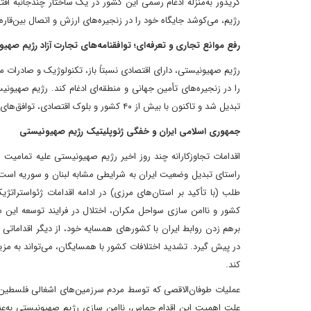
کریدور به‌منزله ادغام رسمی این کشور در یک ساختار چندجانبه ا
رژیم، می‌کوشد جایگاه خود را در زنجیره‌های ارزش و اتصال بین‌قاره
رفع موانع تجاری و تعرفه‌ای؛ توافقنامه‌های تجارت آزاد رژیم صهی
تبدیل شد و تاکنون با بیش از ۴۰ کشور و بلوک اقتصادی، توافق‌های تجارت آزاد دوجانبه یا چندجانبه امضا کرده است.
جمهوری اسلامی ایران و خفگی ژئوپلیتیک رژیم صهیونیستی
اقدامات تجاوزکارانه چند روز اخیر رژیم صهیونیستی علیه تمامی
راستای تبدیل وضعیت ایران به شرایطی مشابه لبنان و سوریه است. د
طلب (با تأکید بر استان‌های مرزی) در ادامه اقدامات ژئواسترا
برهم زدن روابط ایران با کشورهای همسایه خود، از دیگر اقدامات
در پیش گیرد. تشدید اختلافات کشور با همسایگان، می‌تواند به مزی
کند.
علت اهمیت این اقدام حماس، ناامن سازی رژیم صهیونیستی به‌عنوا