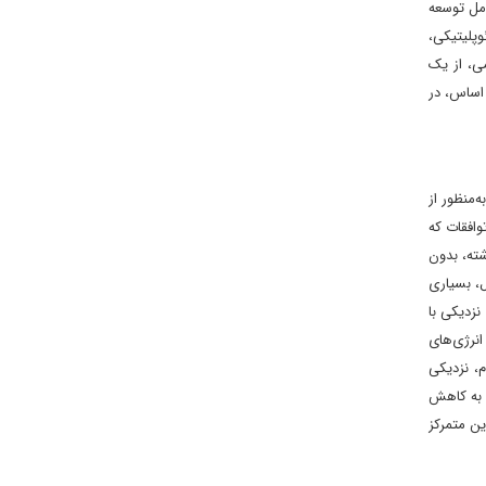
امل توسعه
وپلیتیکی،
می، از یک
 اساس، در
وافقی به‌منظور از
 به این روند پیوستند. این توافقات که
منطقه پس از دهه ۱۹۹۰ بودند و برخلاف گذشته، بدون
ل، بسیاری
نزدیکی با
نرژی‌های
، نزدیکی
ه به کاهش
ین متمرکز