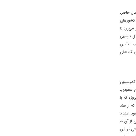
ال حاضر،
معیت در میان کشورهای
ار می‌رود تا
 قابل توجهی
یف تأمین
ن گونشلی
ین، رئیس کمیسیون
ان سعودی،
وژه که با
که از هند
پا امتداد
ه و پس از خصوصی‌سازی در سال ۲۰۲۲ و واگذاری بخشی از آن به
ی در این