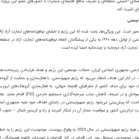
قتصادی–امنیتی منطقه‌ای و تعریف منافع اقتصادی مشترک با کشورهای عضو این پروژه
‌ای تثبیت کند.
ونیستی
را در زنجیره‌های تأمین جهانی و منطقه‌ای ادغام کند. رژیم صهیونیستی از اوایل دهه ۱۹۹۰ به یکی از پیشگامان انعقاد توافق‌نامه‌های تجارت آز
ت ارضی جمهوری اسلامی ایران، حملات موضعی این رژیم و هدف قراردادن زیرساخت‌ها،
ر کنار این هدف، انتظار می‌رود که رژیم صهیونستی، با فعال‌سازی و حمایت از گروه‌
تژیک خود برای حذف کشور از جغرافیای اقتصاد جهانی، به فعال‌سازی گروهک‌های ترور
کشور و ناامن سازی سواحل مکران، اختلال در فرایند توسعه این سواحل و در نتیجه، کاهش جذب سرمای
ی است که پیش‌بینی می‌شود رژیم صهیونیستی در راستای اهداف خود علیه جمهوری اسل
ت ترانزیتی کشور و موقعیت ممتاز آن در ابتکار کمربند و راه و کریدور شمال – جنوب 
عملیات طوفان‌الاقصی که توسط مردم سرزمین‌های اشغالی فلسطین علیه رژیم صهیونیستی در سال 2023 به وقوع پیوست، موجودیت ای
ن موجودیتی مستقل بود. این اقدام، در کنار اقدامات و تهدیدات بالقوه همسایگان ا