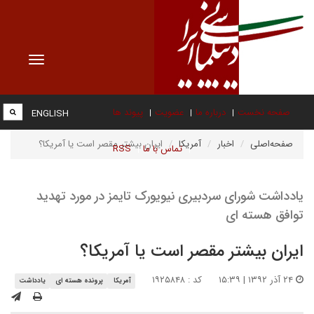
Toggle
vigation
صفحه نخست
درباره ما
عضویت
پیوند ها
ENGLISH
صفحه‌اصلی
اخبار
آمریکا
ایران بیشتر مقصر است یا آمریکا؟
تماس با ما
RSS
یادداشت شورای سردبیری نیویورک تایمز در مورد تهدید
توافق هسته ای
ایران بیشتر مقصر است یا آمریکا؟
۲۴ آذر ۱۳۹۲ | ۱۵:۳۹
کد : ۱۹۲۵۸۴۸
آمریکا
پرونده هسته ای
یادداشت