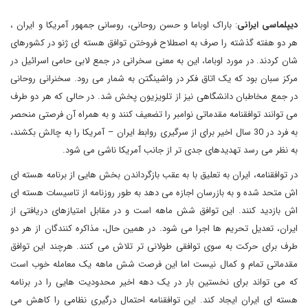
دیپلماسی ایرانی
: باراک اوباما و حسن روحانی، روسانی جمهور آمریکا و ایران ،
هر دو هفته گذشته را صرف به اصطلاح فروختن توافق هسته ای ژنو در کشورهای
شان کردند. در مورد اوباما، این به معنی سخرانی در جمع لابی حامی اسرائیل در
مرکز سبان بود که یک اتاق فکر در واشینگتن به شمار می رود. سخنرانی روحانی
در جمع مخاطبان دانشگاهی نیز از تلویزیون پخش شد. در حالی که هر دو طرف
می توانند توافقنامه مقدماتی نوامبر را تضعیف کنند و به همراه آن فرصتی منحصر
به فرد در 30 سال اخیر برای از سرگیری روابط ایران – آمریکا را به چالش بکشند،
به نظر می رسد تهدیدهای جدی تر از جانب آمریکا ناشی می شود.
در توافقنامه، ایران به تعلیق با به عقب بازگرداندن بخش هایی از برنامه هسته ای
اش متحد شده و به بازرسان اجازه می دهد به طور روزنامه از تاسیسات هسته ای
اش بازدید کنند. این توافق شش ماهه است و در مقابل امتیازهای دریافتی از
ایران، تعدیل تحریم ها اجرا می شود. در همین حال، مذاکره کنندگان از هر دو
طرف برای حرکت به سوی توافقی طولانی تر تلاش می کنند. هرچند این توافق
مقدماتی تمام و کمال نیست اما این فرصت شش ماهه یک معامله خوب است
که می تواند برای نخستین بار در یک دهه اخیر محدودیت هایی را در برنامه
هسته ای ایران ایجاد کند. این توافقنامه احتمال درگیری نظامی را کاهش می