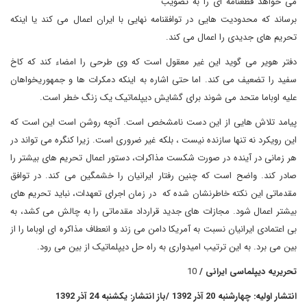
می خواهد قطعنامه ای را به تصویب
برساند که محدودیت هایی در توافقنامه نهایی با ایران اعمال می کند یا اینکه
تحریم های جدیدی را اعمال می کند.
دفتر هویر می گوید این غیر معقول است که وی طرحی را امضاء کند که کاخ
سفید را تضعیف می کند. اما حتی اشاره به اینکه دمکرات ها و جمهوریخواهان
علیه اوباما متحد می شوند برای گشایش دیپلماتیک یک زنگ خطر است.
پیامد تلاش هایی از این دست نامشخص است. آنچه روشن است این است که
این رویکرد نه تنها سازنده نیست ، بلکه غیر ضروری است. زیرا کنگره می تواند در
هر زمانی در آینده در صورت شکست مذاکرات، دستور اعمال تحریم های بیشتر را
صادر کند. واضح است که چنین رفتار ایرانیان را خشمگین می کند. در توافق
مقدماتی این نکته خاطرنشان شده که در زمان اجرای تعهدات، نباید تحریم های
بیشتر اعمال شود. مجازات های جدید قرارداد مقدماتی را به چالش می کشد، به
بی اعتمادی ایرانیان نسبت به آمریکا دامن می زند و انعطاف مذاکره ای اوباما را از
بین می برد. به این ترتیب امیدواری به راه حل دیپلماتیک از بین می رود.
تحریریه دیپلماسی ایرانی /
10
انتشار اولیه: چهارشنبه 20 آذر 1392 /باز انتشار: یکشنبه 24 آذر 1392