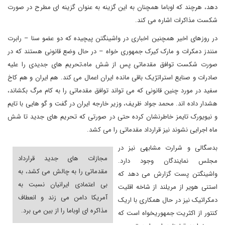
دهد، هرچند که اوباما همچنان به این گزینه به عنوان گزینه ای مطرح در صورت
شکست مذاکرات اشاره می کند.
در روزهای اخیر همچنین اخباری در واشینگتن پیچیده که دو عضو سنا – رابرت
منندز دمکرات و مارک کیرک جمهوری خواه – در حال وضع قانونی هستند که در
صورت شکست توافق مقدماتی پس از شش ماه،تحریم های جدیدی را علیه
صادرات و صنایع استراتژیک باقی مانده ایران اعمال می کند. هم ایران و هم کاخ
سفید در مورد چنین قانونی که می تواند توافق مقدماتی را به کام مرگ بکشاند،
هشدار داده اند. محمد جواد ظریف، وزیر خارجه ایران در گفت و گو هایی با تایم
و نیویورک تایمز خاطرنشان کرده حتی در صورتی که تحریم های جدید تا شش
ماه اجرایی نشوند نیز قرارداد مقدماتی را می کشد.
بدسگالی و شرارت مشابهی نیز در
مجازات های جدید قرارداد
مجلس نمایندگان وجود دارد.
مقدماتی را به چالش می کشد، به
واشینگتن پست گزارش می دهد که
بی اعتمادی ایرانیان نسبت به
استنی هویر از مریلند از شاخه اقلیت
آمریکا دامن می زند و انعطاف
دمکراتیک نیز در حال همکاری با اریک
مذاکره ای اوباما را از بین می برد.
کنتور از اکثریت جمهوریخواه است که