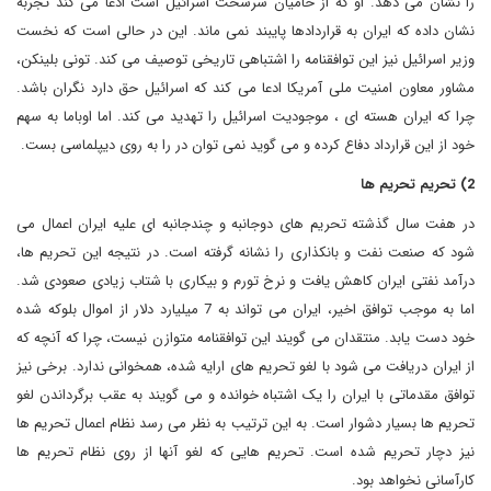
را نشان می دهد. او که از حامیان سرسخت اسرائیل است ادعا می کند تجربه
نشان داده که ایران به قراردادها پایبند نمی ماند. این در حالی است که نخست
وزیر اسرائیل نیز این توافقنامه را اشتباهی تاریخی توصیف می کند. تونی بلینکن،
مشاور معاون امنیت ملی آمریکا ادعا می کند که اسرائیل حق دارد نگران باشد.
چرا که ایران هسته ای ، موجودیت اسرائیل را تهدید می کند. اما اوباما به سهم
خود از این قرارداد دفاع کرده و می گوید نمی توان در را به روی دیپلماسی بست.
2) تحریم تحریم ها
در هفت سال گذشته تحریم های دوجانبه و چندجانبه ای علیه ایران اعمال می
شود که صنعت نفت و بانکذاری را نشانه گرفته است. در نتیجه این تحریم ها،
درآمد نفتی ایران کاهش یافت و نرخ تورم و بیکاری با شتاب زیادی صعودی شد.
اما به موجب توافق اخیر، ایران می تواند به 7 میلیارد دلار از اموال بلوکه شده
خود دست یابد. منتقدان می گویند این توافقنامه متوازن نیست، چرا که آنچه که
از ایران دریافت می شود با لغو تحریم های ارایه شده، همخوانی ندارد. برخی نیز
توافق مقدماتی با ایران را یک اشتباه خوانده و می گویند به عقب برگرداندن لغو
تحریم ها بسیار دشوار است. به این ترتیب به نظر می رسد نظام اعمال تحریم ها
نیز دچار تحریم شده است. تحریم هایی که لغو آنها از روی نظام تحریم ها
کارآسانی نخواهد بود.