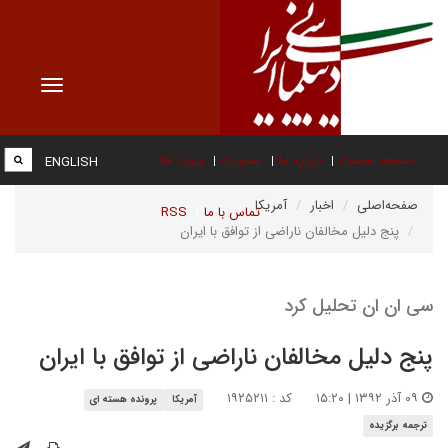
Toggle
vigation
صفحه نخست
درباره ما
عضویت
پیوند ها
ENGLISH
صفحه‌اصلی
اخبار
آمریکا
تماس با ما
RSS
پنج دلیل مخالفان ناراضی از توافق با ایران
سی ان ان تحلیل کرد
پنج دلیل مخالفان ناراضی از توافق با ایران
۰۹ آذر ۱۳۹۲ | ۱۵:۲۰
کد : ۱۹۲۵۲۱۱
آمریکا
پرونده هسته ای
ترجمه برگزیده