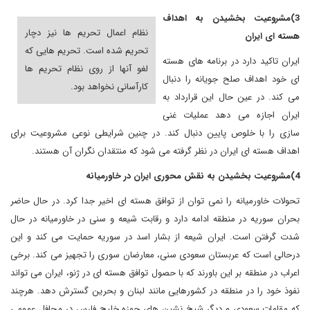
3)مشروعیت بخشیدن به اهداف
نظام اعمال تحریم ها نیز دچار
هسته ای ایران
تحریم شده است. تحریم هایی که
ایران تاکید دارد در برنامه های هسته
لغو آنها از روی نظام تحریم ها
ای خود اهداف صلح جویانه را دنبال
کارآسانی نخواهد بود.
می کند. در عین حال این قرارداد به
ایران اجازه می دهد عملیات غنی
سازی را با خلوص پایین دنبال کند. در چنین شرایطی نوعی مشروعیت برای
اهداف هسته ای ایران در نظر گرفته می شود که منتقدان نگران آن هستند.
4)مشروعیت بخشیدن به نقش محوری ایران در خاورمیانه
تحولات خاورمیانه را نمی توان از توافق هسته ای اخیر جدا کرد. در حال حاضر
بحران سوریه در منطقه ادامه دارد و رقابت شیعه و سنی در خاورمیانه در حال
شدت گرفتن است. ایران شیعه از بشار اسد در سوریه حمایت می کند و این
درحالی است که عربستان سعودی سنی، معارضان سوری را تجهیز می کند. برخی
اعراب در منطقه بر این باورند که با حصول توافق هسته ای در ژنو، ایران می تواند
نفوذ خود را در منطقه در کشورهایی مانند لبنان و بحرین گسترش دهد. هرچند
که مقامات سعودی و دیگر شیخ نشین های حوزه خلیج فارس در محافل عمومی