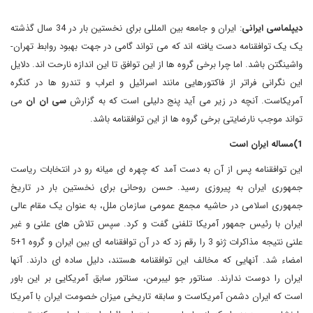
دیپلماسی ایرانی
: ایران و جامعه بین المللی برای نخستین بار در 34 سال گذشته
یک یک توافقنامه دست یافته اند که می تواند گامی در جهت بهبود روابط تهران-
واشینگتن باشد. اما چرا برخی گروه ها از این توافق تا این اندازه نارحت اند. دلایل
این نگرانی فراتر از فاکتورهایی مانند اسرائیل و اعراب و تندرو ها در کنگره
آمریکاست. آنچه در زیر می آید پنج دلیلی است که به گزارش
سی ان ان
می
تواند موجب نارضایتی برخی گروه ها از این توافقنامه باشد.
1)مساله ایران است
این توافقنامه پس از آن به دست آمد که چهره ای میانه رو در انتخابات ریاست
جمهوری ایران به پیروزی رسید. حسن روحانی برای نخستین بار در تاریخ
جمهوری اسلامی در حاشیه مجمع عمومی سازمان ملل، به عنوان یک مقام عالی
ایران با رئیس جمهور آمریکا تلفنی گفت و کرد. سپس تلاش های علنی و غیر
علنی نتیجه مذاکرات ژنو 3 را رقم زد که در آن توافقنامه ای بین ایران و گروه 1+5
امضاء شد. آنهایی که مخالف این توافقنامه هستند، دلیل ساده ای دارند. آنها
ایران را دوست ندارند. سناتور جو لیبرمن، سناتور سابق آمریکایی بر این باور
است که ایران دشمن آمریکاست و سابقه تاریخی میزان خصومت ایران با آمریکا