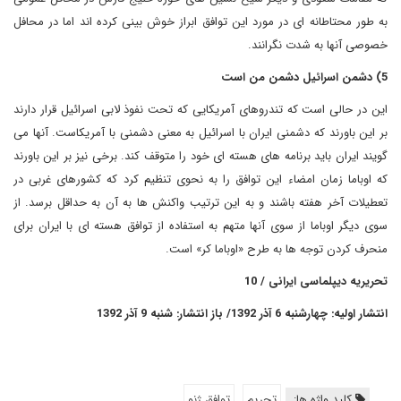
به طور محتاطانه ای در مورد این توافق ابراز خوش بینی کرده اند اما در محافل
خصوصی آنها به شدت نگرانند.
5) دشمن اسرائیل دشمن من است
این در حالی است که تندروهای آمریکایی که تحت نفوذ لابی اسرائیل قرار دارند
بر این باورند که دشمنی ایران با اسرائیل به معنی دشمنی با آمریکاست. آنها می
گویند ایران باید برنامه های هسته ای خود را متوقف کند. برخی نیز بر این باورند
که اوباما زمان امضاء این توافق را به نحوی تنظیم کرد که کشورهای غربی در
تعطیلات آخر هفته باشند و به این ترتیب واکنش ها به آن به حداقل برسد. از
سوی دیگر اوباما از سوی آنها متهم به استفاده از توافق هسته ای با ایران برای
منحرف کردن توجه ها به طرح «اوباما کر» است.
تحریریه دیپلماسی ایرانی / 10
انتشار اولیه: چهارشنبه 6 آذر 1392/ باز انتشار: شنبه 9 آذر 1392
کلید واژه ها:
تحریم
توافق ژنو