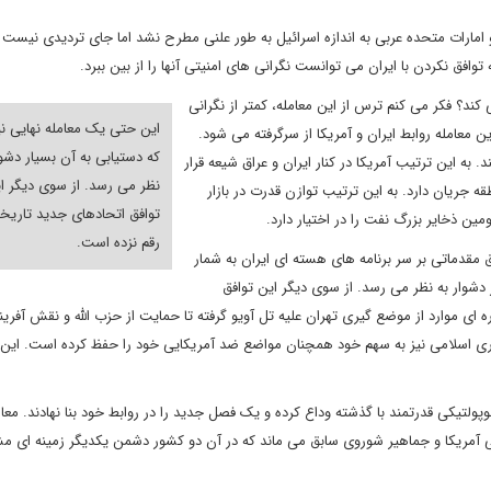
ارات متحده عربی به اندازه اسرائیل به طور علنی مطرح نشد اما جای تردیدی نیست که
فق نکردن با ایران می توانست نگرانی های امنیتی آنها را از بین ببرد.
د؟ فکر می کنم ترس از این معامله، کمتر از نگرانی
این حتی یک معامله نهایی 
 معامله روابط ایران و آمریکا از سرگرفته می شود.
که دستیابی به آن بسیار دشوا
 به این ترتیب آمریکا در کنار ایران و عراق شیعه قرار
نظر می رسد. از سوی دیگر ا
جریان دارد. به این ترتیب توازن قدرت در بازار
توافق اتحادهای جدید تاریخی
ین ذخایر بزرگ نفت را در اختیار دارد.
رقم نزده است.
فق مقدماتی بر سر برنامه های هسته ای ایران به شمار
دشوار به نظر می رسد. از سوی دیگر این توافق
ای موارد از موضع گیری تهران علیه تل آویو گرفته تا حمایت از حزب الله و نقش آفرین
وری اسلامی نیز به سهم خود همچنان مواضع ضد آمریکایی خود را حفظ کرده است. این
ای ژئوپولتیکی قدرتمند با گذشته وداع کرده و یک فصل جدید را در روابط خود بنا نهادند. معام
ی آمریکا و جماهیر شوروی سابق می ماند که در آن دو کشور دشمن یکدیگر زمینه ای مش