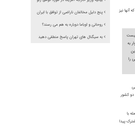
 آنها نیز
پنج دلیل مخالفان ناراضی از توافق با ایران
روحانی و اوباما دوباره به هم می رسند؟
نیست
به سیگنال های تهران پاسخ منطقی دهید
ر به
ین
 را
ی
 دو کشور
له با
ترک پیدا