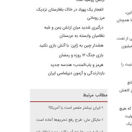
انفجار یک پهپاد در خاک بلغارستان نزدیک
این،
مرز رومانی
ا همچنان
درگیری شدید میان ارتش یمن و شبه
نظامیان وابسته به عربستان
 از نفت،
هشدار چین به ژاپن: با آتش بازی نکنید
ای هسته ای خیلی سرسام آور نیست. بنا بر برآورد آژانس اطلاعات انرژی آمریکا، درآمد نفتی ایران حتی تحت شرایط تحریم حدود 69 میلیون
بازی جنگ ۱۲ روزه و رمضان
نیت را
هرمز و باب‌المندب؛ هندسه جدید
بازدارندگی و آزمون دیپلماسی ایران
نع
لا را نیز کاهش
مطالب مرتبط
ایران بیشتر مقصر است یا آمریکا؟
 که هیچ
 در نهایت
مایکل مان: طرح رفع تحریم‌ها آماده است
 یک
بیانیه وزیر خارجه آمریکا در مورد توافق ژنو