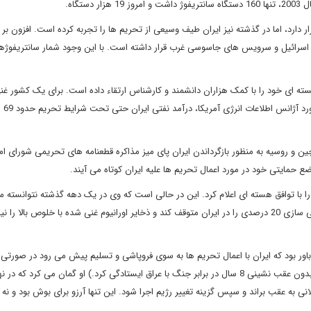
تگاه.
ارد، اما در گذشته نیز ایران طیف وسیعی از تحریم ها را تجربه کرده است. افزون بر 
اسرائیل و سرویس های جاسوسی غرب قرار داشته است. با این وجود شمار سانتریفوژه
ته ای خود را با کمک هزاران دانشمند و کارشناس ارتقاء داده است. برای یک کشور غنی
هزینه های برنامه ه
 و روسیه به منظور بازگرداندن ایران پای میز مذاکره قطعنامه های تحریمی شورای ام
موضع حمایتی خود در مورد اعمال تحریم ها علیه ایران کوتاه می آیند.
 با توافق هسته ای اعلام کرد. این در حالی است که وی در یک دهه گذشته نتوانسته ما
پیشرفت برنامه های هسته ای ایران شود. اما توافق ژنو توانست غنی سازی 20 درصدی را در ایران متوقف کند و ذخایر اورانیوم غنی شده با خلوص با
 باور بود که ایران با اعمال تحریم ها به سوی فروپاشی و تسلیم پیش می رود در صورتی
نشانه ای این نگاه را تایید نمی کرد. ( باید به خاطر داشت که ایران بدون عقب نشینی 8 سال در برابر جنگ با عراق ایستادگی کرد.) او گمان می کرد که
نی به عقب براند و سپس گزینه تغییر رژیم اجرا شود. این تنها آرزو برای بوش بود و نه