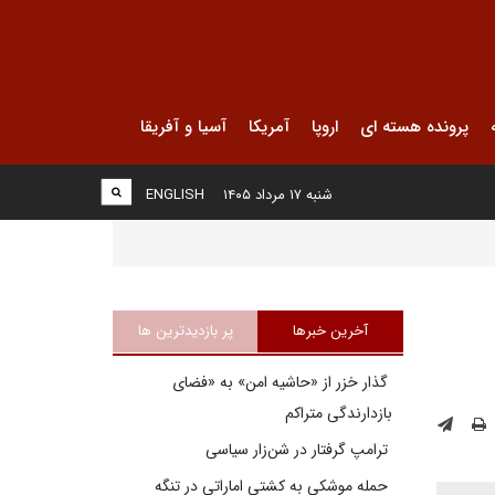
پرونده هسته ای
اروپا
آمریکا
آسیا و آفریقا
شنبه ۱۷ مرداد ۱۴۰۵
ENGLISH
آخرین خبرها
پر بازدیدترین ها
گذار خزر از «حاشیه امن» به «فضای
بازدارندگی متراکم
ترامپ گرفتار در شن‌زار سیاسی
حمله موشکی به کشتی اماراتی در تنگه