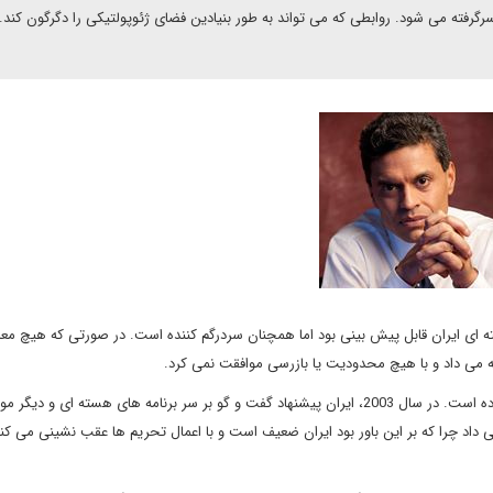
 سرگرفته می شود. روابطی که می تواند به طور بنیادین فضای ژئوپولتیکی را دگرگون کند. 
ته ای ایران قابل پیش بینی بود اما همچنان سردرگم کننده است. در صورتی که هیچ معام
ه می داد و با هیچ محدودیت یا بازرسی موافقت نمی کرد.
لزومی برای تصور این سناریو وجود ندارد، چرا که پیش تر اتفاق افتاده است. در سال 2003، ایران پیشنهاد گفت و گو بر سر برنامه های هسته ا
داد چرا که بر این باور بود ایران ضعیف است و با اعمال تحریم ها عقب نشینی می کند 