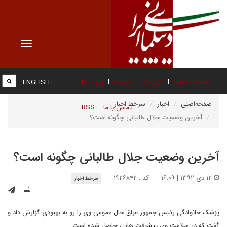
Toggle
vigation
صفحه نخست
درباره ما
عضویت
پیوند ها
ENGLISH
صفحه‌اصلی
اخبار
سرخط اخبار
تماس با ما
RSS
آخرین وضعیت جلال طالبانی چگونه است؟
آخرین وضعیت جلال طالبانی چگونه است؟
۱۲ دی ۱۳۹۲ | ۱۶:۰۹
کد : ۱۹۲۶۸۴۲
سرخط اخبار
پزشک خانوادگی رئیس جمهور عراق حال عمومی وی را رو به بهبودی گزارش داد و
گفت که در سلامت وی پیشرفت هایی حاصل شده است.