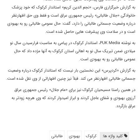
به گزارش خبرگزاری فارس، «نجم الدین کریم» استاندار کرکوک که خود پزشک
خانوادگی «جلال طالبانی» رئیس جمهوری عراق است و فقط وی حق اظهارنظر
درباره وضعیت جسمانی طالبانی را دارد، گفت: حال عمومی طالبانی رو به بهبودی
است و در سلامت وی پیشرفت هایی حاصل شده است.
به نوشته PUK Media، استاندار کرکوک در پیامی به مناسبت فرارسیدن سال نو
میلادی ضمن تبریک سال نو به اهالی استان کرکوک به آنها مژده داد که حال
عمومی طالبانی رو به بهبودی است.
به گزارش «کردپرس» این نخستین بار نیست که استاندار کرکوک درباره وضعیت
جسمانی طالبانی اظهارنظر می کند. قبلاً نیز چنین اظهاراتی از وی نقل شده است.
در همین راستا مسیحیان کرکوک نیز برای «مام جلال» رئیس جمهوری عراق
آرزوی بهبودی و شفای عاجل کردند و ابراز امیدوار کردند که وی هرچه زودتر به
عراق بازگردد.
کلید واژه ها:
کرکوک
بهبودی
طالبانی