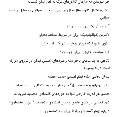
چرا پیوستن به سازمان کشورهای ترک به نفع ایران نیست
واکاوی انتقال کانون منازعه از رویارویی اعراب و اسرائیل به تقابل ایران و
اسرائیل
آغاز مسئولیت بین‌المللی ایران
دکترین ژئواکونومیک ایران در شرایط تصاعد بحران
الگوی بقای تاکتیکی اردوغان با نیرنگ علیه ایران
گره سیاست خارجی ایران چیست؟
نگاهی به پیامدهای ناخواسته راهبردهای امنیتی تهران در ترازوی موازنه
قدرت در خاورمیانه
پیمان دفاعی مکه؛ نظم امنیتی جدید منطقه
اندی برنهام؛ وعده های بزرگ در میان محدودیت‌های مالی و سیاسی
حضور هر قدرت خارجی تنها به حوزه‌های اقتصادی محدود نمی‌ماند
نبرد تمدنی در خلیج فارس و پایان استیلای پانصدسالۀ غرب استعماری؟
درباره لزوم گسترش روابط ایران و ترکمنستان