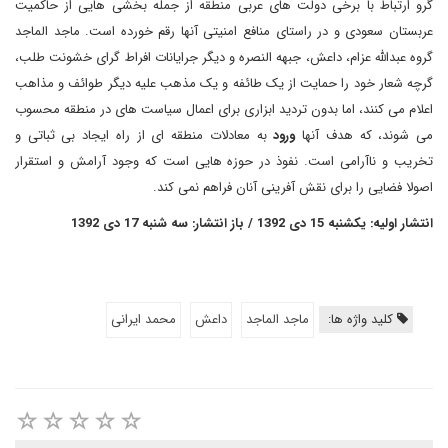
گرو ارتباط با برخی دولت های عربی منطقه از جمله بخشی هایی از حاکمیت
عربستان سعودی و در راستای منافع امنیتی آنها رقم خورده است. ماجد الماجد
گروه عبدالله عزام، داعش، جبهه النصره و دیگر جرایانات افراط گرای خشونت طلب،
گرچه شعار خود را حمایت از یک طائفه و یک مذهب علیه دیگر طوائف و مذاهب
اعلام می کنند، اما بدون تردید ابزاری برای اعمال سیاست های در منطقه محسوب
می شوند، که هدف آنها
ورود
به معادلات منطقه ای از راه ایجاد بی ثباتی و
تخریب و ناآرامی است. نفوذ در حوزه هایی است که وجود آرامش و استقرار
اصولا فضایی را برای نقش آفرینی آنان فراهم نمی کند.
انتشار اولیه: یکشنبه 15 دی 1392 / باز انتشار: سه شنبه 17 دی 1392
کلید واژه ها:
ماجد الماجد
داعش
محمد ایرانی