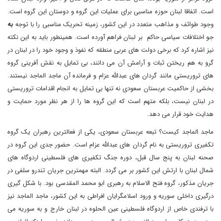
است. اتفاقا لبنان حوزه مناسبی برای عملیات این گروه و دوستان این گروه است.
وجود طوائف و مذاهب متعدد در این کشور، زمینه تحریک مناسبی را با توجه
به
جو اختلافات سیاسی حاکم بر لبنان فراهم آورده است. همینطور باید به این نکته
نیز اشاره کرد که برخی دولت های عربی منطقه که نفوذ و وجود خود را در لبنان در
گرو به هم ریختن ثبات و آرامش آن می دانند، بی تمایل به نقش آفرینی گروه
های تروریستی مانند گردان های عبدالله عزام و فرمانده آن ماجد الماجد نیستند.
بخشی از حاکمیت عربستان سعودی نه تنها بی تمایل به انجام اقدامات تروریستی
در لبنان نیست، بلکه متهم است که این گروه ها را از هر نظر مورد حمایت و
هدایت خود قرار می دهد.
ماجد الماجد کیست؟ تبعه عربستان سعودی، یکی از فعالترین رهبران یک گروه
تکفیری تروریستی به نام گردان های عبدالله عزام است. حضور جدی این گروه در
صحنه لبنان به پنج سال قبل، دوره جنگ تکفیری های فلسطینی اردوگاه های
شمال لبنان با ارتش این کشور بر می گردد. البته مهمترین جریان تندرو سلفی در
جریان مذکور، گروه فتح الاسلام به رهبری ابو محمد المقدسی بود. با شکل گیری
درگیری داخلی سوریه و ورود اسلامگرایان افراطی به این کشور، ماجد الماجد نیز
با ترفندی خاص از اردوگاه فلسطینی عین الحلوه در لبنان خارج و به سوریه می