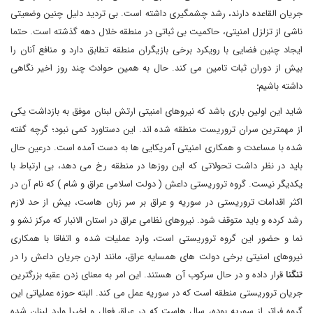
جریان القاعده دارند، رشد چشمگیری داشته است. بی تردید دلیل چنین وضعیتی
ناشی از تزلزل امنیتی، حاکمیت بی ثباتی در منطقه خلال دهه گذشته است. حتما
ایجاد چنین فضایی با رویکرد برخی بازیگران منطقه تطابق دارد و منافع آنان را
بیش از دوران ثبات تامین می کند. حال به همین حوادث چند روز اخیر نگاهی
داشته باشیم
:
شاید این اولین باری باشد که نیروهای امنیتی ارتش لبنان موفق به بازداشت یکی
از مهمترین سران تروریست منطقه شده اند. این دستاورد کمی نبود؛ گرچه گفته
شده با مساعدت و همکاری امنیتی آمریکایی ها به دست آمده است. درعین حال
باید در نظر داشت تحولاتی که این روزها در منطقه رخ می دهد، بی ارتباط با
یکدیگر نیست. گروه تروریستی داعش ( دولت اسلامی عراق و شام ) که نام آن در
اکثر اقدامات تروریستی در سوریه و عراق بر سر زبان هاست، بیش از حد لازم
رشد کرده و باید متوقف شود. نیروهای نظامی عراق در استان الانبار که مرکز نشو و
نما و حضور این گروه تروریستی است، وارد عملیات شده و اتفاقا با همکاری
نیروهای امنیتی برخی دولت های همسایه عراق، مانند اردن جریان داعش را در
تنگنا
قرار داده و در حال سرکوب آن هستند. این امر به معنای زدن عقبه بزرگترین
جریان تروریستی منطقه است که در سوریه عمل می کند. البته حوزه عملیاتی این
گروه فراتر از سوریه بوده، سال هاست که در عراق فعال و اخیرا وارد لبنان شده