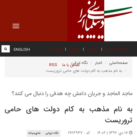
Toggle
vigation
صفحه نخست
درباره ما
عضویت
پیوند ها
ENGLISH
صفحه‌اصلی
اخبار
نگاه ایرانی
تماس با ما
RSS
به نام مذهب به کام دولت های حامی تروریست
ماجد الماجد و جریان داعش چه هدفی را دنبال می کنند؟
به نام مذهب به کام دولت های حامی
تروریست
۱۷ دی ۱۳۹۲ | ۱۶:۰۶
کد : ۱۹۲۶۹۳۷
نگاه ایرانی
خاورمیانه