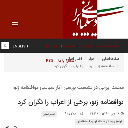
Toggle
vigation
صفحه نخست
درباره ما
عضویت
پیوند ها
ENGLISH
صفحه‌اصلی
اخبار
اخبار اصلی
تماس با ما
RSS
توافقنامه ژنو، برخی از اعراب را نگران کرد
محمد ایرانی در نشست بررسی آثار سیاسی توافقنامه ژنو:
توافقنامه ژنو، برخی از اعراب را نگران کرد
۱۸ دی ۱۳۹۲ | ۱۹:۳۸
کد : ۱۹۲۷۰۷۸
اخبار اصلی
توافق ژنو، آثار منطقه ای و فرامنطقه ای