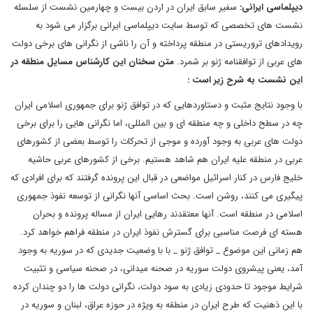
دیپلماسی ایرانی:
سفیر سابق ایران در اردن بیست و چهارمین نشست از سلسله
نشست های تخصصی که توسط سایت دیپلماسی ایرانی برگزار می شود به
رویدادهای تروریستی در منطقه پرداخته و آن را ناشی از نگرانی های برخی دولت
های عربی از توافقنامه ژنو بر شمرد.
متن سخنان این کارشناس مسایل منطقه در
این نشست به شرح زیر است :
با وجود نتایج مثبت و دستاوردهایی که در توافق ژنو برای جمهوری اسلامی ایران
چه در سطح داخلی و چه منطقه ای و بین المللی، اما نگرانی هایی را برای برخی
دولت های عربی به وجود آورده و موجی از تحرکات را توسط بعضی از کشورهای
عربی در منطقه علیه ایران هم شاهد هستیم. برخی از کشورهای عربی حاشیه
خلیج فارس در کنار اسرائیل مواضعی در قبال این پرونده گرفتند که برای افرادی که
پیگیری می کنند، روشن است. بحث اساسی آنها نگرانی از توسعه نفوذ جمهوری
اسلامی در منطقه است. آنها معتقدند رهایی ایران از مساله پرونده و بحران
هسته ای فرصت مناسبی برای گسترش نفوذ ایران در منطقه فراهم خواهد کرد.
هم زمانی این موضوع _ توافق ژنو _ با با وضعیت جدیدی که در سوریه به وجود
آمد، یعنی پیشروی دولت سوریه در صحنه میدانی، در صحنه سیاسی و تثبیت
شرایط موجود تا حدودی زیادی به سود دولت، نگرانی دولت ها را دو چندان کرده
با این ذهنیت که طرح ایران در منطقه به ویژه در حوزه عراق، لبنان و سوریه در