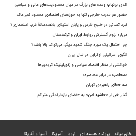
اندی برنهام؛ وعده های بزرگ در میان محدودیت‌های مالی و سیاسی
حضور هر قدرت خارجی تنها به حوزه‌های اقتصادی محدود نمی‌ماند
نبرد تمدنی در خلیج فارس و پایان استیلای پانصدسالۀ غرب استعماری؟
درباره لزوم گسترش روابط ایران و ترکمنستان
چرا احتمال یک دوره جنگ شدید دیگر، می‌تواند بالا باشد؟
الگوی اسرائیلی اوکراین در قبال ایران
خوانشی از منظر اقتصاد سیاسی و ژئوپلیتیک کریدورها
«محاصره در برابر محاصره»
سه خطای راهبردی تهران
گذار خزر از «حاشیه امن» به «فضای بازدارندگی متراکم
خاورمیانه
پرونده هسته ای
اروپا
آمریکا
آسیا و آفریقا