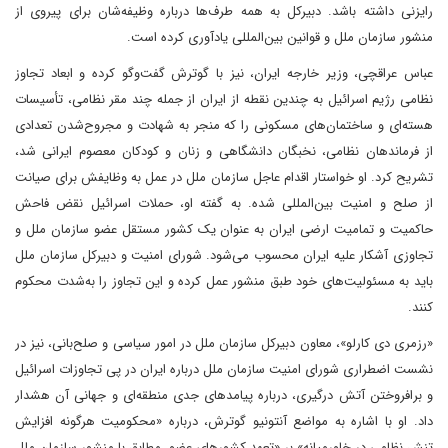
رایزنی داشته باشد. دبیرکل به همه طرف‌ها درباره وظیفه‌شان برای پیروی از
منشور سازمان ملل و قوانین بین‌المللی یادآوری کرده است.
عباس عراقچی، وزیر خارجه ایران، نیز با گوترش گفت‌و‌گو کرده و ابعاد تجاوز
نظامی رژیم اسرائیل به چندین نقطه از ایران از جمله چند مقر نظامی، تأسیسات
هسته‌ای و ساختمان‌های مسکونی را که منجر به شهادت و مجروح‌شدن تعدادی
از فرماندهان نظامی، نخبگان دانشگاهی و زنان و کودکان معصوم ایرانی شد،
تشریح کرد. او خواستار اقدام عاجل سازمان ملل در عمل به وظایفش برای صیانت
از صلح و امنیت بین‌المللی شده. به گفته او، حملات اسرائیل نقض فاحش
حاکمیت و تمامیت ارضی ایران به ‌عنوان یک کشور مستقل عضو سازمان ملل و
تجاوزی آشکار علیه ایران محسوب می‌شود. شورای امنیت و دبیرکل سازمان ملل
باید به مسئولیت‌های خود طبق منشور عمل کرده و این تجاوز را به‌شدت محکوم
کنند.
«رزمری دی کارلو»، معاون دبیرکل سازمان ملل در امور سیاسی و صلح‌بانی، نیز در
نشست اضطراری شورای امنیت سازمان ملل درباره ایران در پی تجاوزات اسرائیل
و برافروختن آتش درگیری، درباره پیامدهای جدی منطقه‌ای و جهانی آن هشدار
داد. او با اشاره به مواضع آنتونیو گوترش، درباره «محکومیت هرگونه افزایش
تنش نظامی در خاورمیانه» بر «تعهد کشورهای عضو، مطابق با منشور سازمان ملل