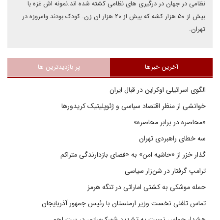
نظامی در جهان در درگیری های نظامی کشته شده اند.نمونه اش غزه با
بیش از ۵۰ هزار کشه که بیش از ۲۰ هزار ان زن. کودک بودند وامروزه در
تهران.
آخرین خبرها
پر بازدیدترین ها
الگوی اسرائیلی اوکراین در قبال ایران
خوانشی از منظر اقتصاد سیاسی و ژئوپلیتیک کریدورها
«محاصره در برابر محاصره»
سه خطای راهبردی تهران
گذار خزر از «حاشیه امن» به «فضای بازدارندگی متراکم
ترامپ گرفتار در شن‌زار سیاسی
حمله موشکی به کشتی اماراتی در تنگه هرمز
تماس تلفنی نخست وزیر ارمنستان با رئیس جمهور آذربایجان
هشدار حماس نسبت به تشدید شهرک‌سازی در بیت‌ لحم