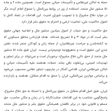
حمله به اماکن غیرنظامی و تأسیسات حیاتی ممنوع است. همچنین ماده ۲ و ماده
۵۱ منشور ملل متحد، استفاده از زور در روابط بین‌الملل را ممنوع اعلام کرده، مگر
در موارد دفاع مشروع یا با تصویب شورای امنیت. این اقدامات در تضاد کامل با
اصول حاکمیت ملی، تمامیت ارضی و احترام به حقوق‎ بشر قرار دارد.
بشر است که در مواد ۳ و ۵ تصریح شده‌اند. هدف قراردادن مناطق مسکونی که
به کشته‌شدن و جراحت غیرنظامیان، از جمله زنان و کودکان منجر شده، نقض
جدی این حقوق است و به‌هیچ‌وجه توجیه‌پذیر نیست. ایران طبق ماده ۵۱ منشور
ملل متحد از «حق ذاتی دفاع مشروع» برخوردار است و نمی‌تواند در برابر تجاوز و
تهدیدات امنیتی، بی‌تفاوت باقی بماند. حملات هدفمند علیه تأسیسات حیاتی و
اماکن غیرنظامی ایران، اقدامی آشکار در چارچوب تجاوز نظامی محسوب می‌شود
و براساس موازین بین‌المللی، ایران را محق به اقدام متقابل، هدفمند و بازدارنده
می‌کند.
ایران، طبق اصل اقدام متقابل در حقوق بین‌الملل و با استناد به حق دفاع مشروع،
پاسخ‌گویی متناسب به این اقدامات جنایت‌کارانه را در زمان و مکان مناسب، حق
مسلم و قانونی خود در برابر ناقضان همیشگی حقوق بشر و منشور ملل متحد
می‌داند و بر مجازات عاملان تأکید دارد. حفظ امنیت ملی، صیانت از جان