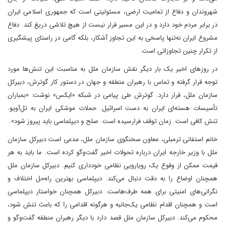
شهروندان و دفاع از تمامیت ارضی، مسئولیتی است که جمهوری اسلامی ایران
در برابر مردم خود دارد و در این مسیر قرار نیست از هیچ تلاشی دریغ کند. دفاع
مشروع ایران نه‌تنها پاسخی به این تجاوز آشکار، بلکه گامی در راستای پیشگیری
از تکرار چنین تجاوزاتی است.
در روزهای اخیر یک بار دیگر نقش سازمان ملل به مناسبت این تنش‌ها مورد
توجه قرار گرفته و تماس با رهبران منطقه و جهان در دستور کار گوترش، دبیرکل
سازمان ملل، قرار دارد. گوترش طی پیامی در شبکه «ایکس» نوشت: «بمباران
تأسیسات هسته‌ای ایران به دست اسرائیل. حملات موشکی ایران به تل‌آویو.
تنش کافی است. زمان توقف فرارسیده است. صلح و دیپلماسی باید پیروز شود».
خانم استفانی ترمبلی، معاون سخنگوی سازمان ملل، مدعی است دبیرکل سازمان
ملل با وزیر خارجه ایران درباره تحولات اخیر گفت‌وگو کرده است. ما باید به هر
قیمت ممکن از وقوع یک رویارویی نظامی خودداری کنیم. دبیرکل سازمان ملل
همچنان اوضاع را به دقت دنبال می‌کند. دیپلماسی بهترین راه‌حل اختلاف و
نگرانی‌های امنیتی برای همه طرف‌هاست. دبیرکل همچنان خواستار دیپلماسی
است و همچنان اقدام نظامی یک‌جانبه و هرگونه اقدامی را که باعث تنش شود،
محکوم می‌کند. دبیرکل سازمان ملل قصد دارد با دیگر رهبران منطقه گفت‌وگو و