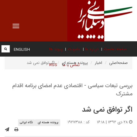
Toggle
vigation
صفحه نخست
درباره ما
عضویت
پیوند ها
ENGLISH
صفحه‌اصلی
اخبار
پرونده هسته ای
اگر توافق نمی شد
تماس با ما
RSS
بررسی تبعات سیاسی - اقتصادی عدم امضای برنامه اقدام
مشترک
اگر توافق نمی شد
۲۸ دی ۱۳۹۲ | ۱۶:۱۸
کد : ۱۹۲۷۳۸۸
پرونده هسته ای
نگاه ایرانی