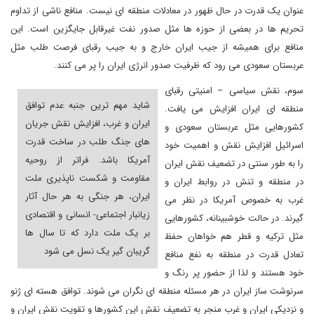
عنوان یک قدرت در حال ظهور در معادلات منطقه ای نیست. منافع ناشی از تداوم
تحریم ها در بعضی از حوزه ها مثل صدور نفت غیرقابل جایگزین است. این
منافع برای همیشه از جیب ایران خارج و به جیب رقبای فرصت طلب مثل
عربستان سعودی می رود که ظرفیت صدور انرژی ایران را پر می کنند.
سوم، نقش سیاسی – امنیتی رقبای
شاید مهم ترین جنبه عدم توافق
منطقه ای ایران افزایش می یافت.
ایران و غرب، افزایش نقش جریان
کشورهایی مثل عربستان سعودی و
های جنگ طلب در ساخت قدرت
اسرائیل افزایش نقش و اهمیت خود
آمریکا باشد. فراتر از روحیه
را به طور سنتی در تضعیف نقش ایران
مقاومت و شکست ناپذیری ملت
در منطقه و تنش در روابط ایران و
ایران، هر جنگی به هر حال آثار
غرب به خصوص آمریکا در نظر می
زیانبار اجتماعی- انسانی و اقتصادی
گیرند. در حالت خوشبینانه، کشورهایی
بر یک ملت دارد که تا سال ها
مثل ترکیه و قطر هم خواهان حفظ
گریبان گیر یک نسل می شود
تعادل قدرت در منطقه به نفع منافع
خود هستند و لذا از حضور پر رنگ و
سرنوشت ساز ایران در هر مسئله منطقه ای نگران می شوند. توافق هسته ای ژنو
و نزدیکی ایران و غرب منجر به تضعیف نقش این کشورها و تقویت نقش ایران و