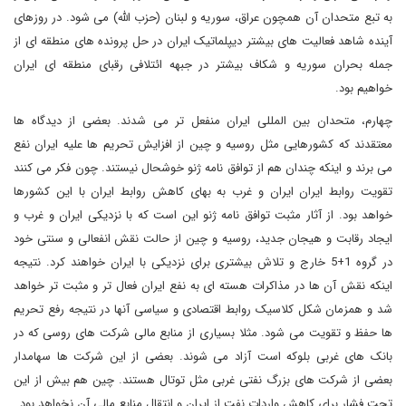
به تبع متحدان آن همچون عراق، سوریه و لبنان (حزب الله) می شود. در روزهای
آینده شاهد فعالیت های بیشتر دیپلماتیک ایران در حل پرونده های منطقه ای از
جمله بحران سوریه و شکاف بیشتر در جبهه ائتلافی رقبای منطقه ای ایران
خواهیم بود.
چهارم، متحدان بین المللی ایران منفعل تر می شدند. بعضی از دیدگاه ها
معتقدند که کشورهایی مثل روسیه و چین از افزایش تحریم ها علیه ایران نفع
می برند و اینکه چندان هم از توافق نامه ژنو خوشحال نیستند. چون فکر می کنند
تقویت روابط ایران ایران و غرب به بهای کاهش روابط ایران با این کشورها
خواهد بود. از آثار مثبت توافق نامه ژنو این است که با نزدیکی ایران و غرب و
ایجاد رقابت و هیجان جدید، روسیه و چین از حالت نقش انفعالی و سنتی خود
در گروه 1+5 خارج و تلاش بیشتری برای نزدیکی با ایران خواهند کرد. نتیجه
اینکه نقش آن ها در مذاکرات هسته ای به نفع ایران فعال تر و مثبت تر خواهد
شد و همزمان شکل کلاسیک روابط اقتصادی و سیاسی آنها در نتیجه رفع تحریم
ها حفظ و تقویت می شود. مثلا بسیاری از منابع مالی شرکت های روسی که در
بانک های غربی بلوکه است آزاد می شوند. بعضی از این شرکت ها سهامدار
بعضی از شرکت های بزرگ نفتی غربی مثل توتال هستند. چین هم بیش از این
تحت فشار برای کاهش واردات نفت از ایران و انتقال منابع مالی آن نخواهد بود.