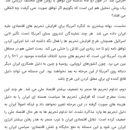
اجرایی شد. در طول دو ماه گذشته این توافق با روش های مختلف ارزیابی شد.
یک روش تحلیل هم این است که بگوییم اگر توافق صورت نمی گرفت چه اتفاقی
می افتاد؟
نخست، بهانه بیشتری به کنگره آمریکا برای افزایش تحریم های اقتصادی علیه
ایران داده می شد. هر چند نمایندگان تندروی سنای آمریکا تحت تأثیر لابی
اسرائیل همچنان طرح افزایش تحریم ها را فعال نگه داشته اند، اما اجرایی کردن
توافق نامه ژنو تا حد زیادی این تلاش را خنثی می کند. بحث اصلی هم در محافل
قدرت آمریکا این است که تحریم های جدید ائتلاف شکننده موجود در 1+5 را از
بین می برد. چون کشورهای اروپایی، روسیه و چین به دلیل همکاری ایران دیگر
دنباله روی آمریکا از این مرحله به بعد نخواهند بود. این مسئله می تواند دلیل
قانع کننده ای برای معلق کردن این طرح باشد.
دوم، تداوم تحریم ها منجر به تضعیف بیشتر اقتصاد ملی می شد. هر چند این
بحث مطرح است که افزایش تحریم ها سیاست هسته ای ایران را به دلیل
هزینه های صورت گرفته در این مرحله تغییر نخواهد داد و اینکه اصولاً ایران به
دلیل تحریم ها وارد مذاکره نشده، اما تداوم تحریم ها به هر حال اقتصاد ملی را
ضعیف کرده است. تقابل اقتصادی ایران با غرب منجر به هدر رفتن بیشتر انرژی
ایران می شود و این مسئله به نفع جایگاه و نقش اقتصادی- سیاسی ایران به