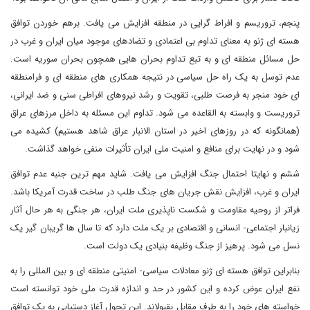
پنجم، تروریسم و افراط گرایی در منطقه افزایش می یافت. برهم خوردن توافق
هسته ای ژنو به معنای تداوم بی اعتمادی و تضادهای موجود میان ایران و غرب در
حل مسائل منطقه ای و به تبع تداوم بحران هایی همچون بحران سوریه است.
عدم توسل به یک راه حل سیاسی در نتیجه همکاری های منطقه ای و فرامنطقه
ای خود منجر به فرصت طلبی، تقویت و رشد نیروهای افراطی سنی و ضد ایرانی،
تروریست و وابسته به القاعده می شود. تداوم این مسئله به داخل مرزهای عراق
(همانگونه که در روزهای اخیر در استان الانبار عراق شاهد هستیم) کشیده می
شود و در نهایت برای منافع و امنیت ملی ایران تأثیرات منفی خواهد گذاشت.
ششم و نهایتا احتمال جنگ افزایش می یافت. شاید مهم ترین جنبه عدم توافق
ایران و غرب، افزایش نقش جریان های جنگ طلب در ساخت قدرت آمریکا باشد.
فراتر از روحیه مقاومت و شکست ناپذیری ملت ایران، هر جنگی به هر حال آثار
زیانبار اجتماعی- انسانی و اقتصادی بر یک ملت دارد که تا سال ها گریبان گیر یک
نسل می شود. پرهیز از جنگ وظیفه بنیادی یک دولت است.
بنابراین توافق هسته ای ژنو معادلات سیاسی- امنیتی منطقه ای و بین المللی را به
نفع ایران عوض کرده و این کشور در حد و اندازه قدرت ملی خود توانسته است
خواسته های خود را به طرف مقابل بقبولاند. این تحول آغاز دستیابی به یک توافق