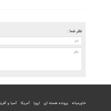
نظر شما :
خاورمیانه
پرونده هسته ای
اروپا
آمریکا
آسیا و آفریق