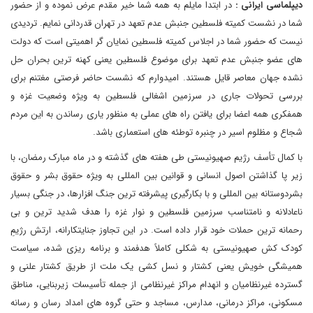
دیپلماسی ایرانی :
در ابتدا مایلم به همه شما خیر مقدم عرض نموده و از حضور
شما در نشست کمیته فلسطین جنبش عدم تعهد در تهران قدردانی نمایم. تردیدی
نیست که حضور شما در اجلاس کمیته فلسطین نمایان گر اهمیتی است که دولت
های عضو جنبش عدم تعهد برای موضوع فلسطین یعنی کهنه ترین بحران حل
نشده جهان معاصر قایل هستند. امیدوارم که نشست حاضر فرصتی مغتنم برای
بررسی تحولات جاری در سرزمین اشغالی فلسطین به ویژه وضعیت غزه و
همفکری همه اعضا برای یافتن راه های عملی به منظور یاری رساندن به این مردم
شجاع و مظلوم اسیر در چنبره توطئه های استعماری باشد.
با کمال تأسف رژیم صهیونیستی طی هفته های گذشته و در ماه مبارک رمضان، با
زیر پا گذاشتن اصول انسانی و قوانین بین المللی به ویژه حقوق بشر و حقوق
بشردوستانه بین المللی و با بکارگیری پیشرفته ترین جنگ افزارها، در جنگی بسیار
ناعادلانه و نامتناسب سرزمین فلسطین و نوار غزه را هدف شدید ترین و بی
رحمانه ترین حملات خود قرار داده است. در این تجاوز جنایتکارانه، ارتش رژیمِ
کودک کش صهیونیستی به شکلی کاملاً هدفمند و برنامه ریزی شده، سیاست
همیشگی خویش یعنی کشتار و نسل کشی یک ملت از طریق کشتار علنی و
گسترده غیرنظامیان و انهدام مراکز غیرنظامی از جمله تأسیسات زیربنایی، مناطق
مسکونی، مراکز درمانی، مدارس، مساجد و حتی گروه های امداد رسان و رسانه