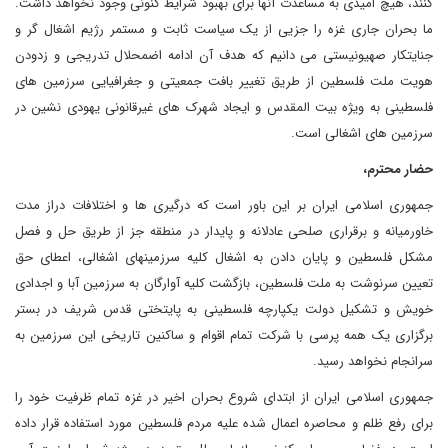
کنند، هیچ امیدی به مساعدت آنها برای بهبود شرایط کنونی وجود نخواهد داشت.
ما بحران جاری غزه را جزیی از یک سیاست ثابت و مستمر رژیم اشغال گر و
جنایتکار صهیونیستی می دانیم که هدف آن ادامه اضمحلال تدریجی و زدودن
هویت ملت فلسطین از طریق تغییر بافت جمعیتی و جغرافیایی سرزمین های
فلسطینی به ویژه بیت المقدس و ایجاد شهرک های غیرقانونی یهودی نشین در
سرزمین های اشغالی است.
حضار محترم،
جمهوری اسلامی ایران بر این باور است که درگیری ها و اختلافات دراز مدت
خاورمیانه و برقراری صلحی عادلانه و پایدار در منطقه جز از طریق حل و فصل
مشکل فلسطین و پایان دادن به اشغال کلیه سرزمینهای اشغالی، اعطای حق
تعیین سرنوشت به ملت فلسطین، بازگشت کلیه آوارگان به سرزمین آبا و اجدادی
خویش و تشکیل دولت یکپارچه فلسطینی به پایتختی قدس شریف در بستر
برگزاری یک همه پرسی با شرکت تمام اقوام و ساکنین تاریخی این سرزمین به
سرانجام نخواهد رسید.
جمهوری اسلامی ایران از ابتدای شروع بحران اخیر در غزه تمام ظرفیت خود را
برای رفع ظلم و محاصره اعمال شده علیه مردم فلسطین مورد استفاده قرار داده