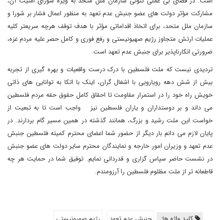
است. در فضای بی عملی کنونی سازمان ملل متحد به ویژه شورای امنیت آن،
مشارکت مؤثر دولت های عضو جنبش عدم تعهد به منظور اعمال فشار بر شورا و
سازمان ملل متحد، برای اتخاذ اقداماتی مؤثر با هدف توقف هرچه سریعتر کلیه
عملیات ارتش متجاوز رژیم صهیونیستی و رفع فوری و کامل حصر علیه مردم غزه،
ضرورتی انکارناپذیر برای جنبش عدم تعهد است.
تردیدی نیست که ملت فلسطین با درک درست واقعیات و بهره گیری از تجربه
بیش از شش دهه رویارویی با اشغال گران، اینک با اتکا به توانایی های ذاتی
خویش راه خود را در استمرار مقاومت تا احقاق کامل حقوق حقه مردم فلسطین
می داند و بر دوستداران و یاران فلسطین نیز واجب است تا به تبعیت از
خواست این ملت رشید و بزرگ، همانند گذشته در همین مسیر گام بردارند. در
پایان لازم می دانم بار دیگر از حضور شما اعضای محترم کمیته فلسطین جنبش
عدم تعهد و وزیران امور خارجه و نمایندگان محترم سایر دولت های عضو جنبش
در نشست حاضر سپاس گزاری و قدردانی نمایم. توفیق شما در حمایت هر چه
قاطعانه تر از ملت مظلوم فلسطین را آرزومندم.
کلید واژه ها:
جنبش عدم تعهد
رژیم صهیونیستی