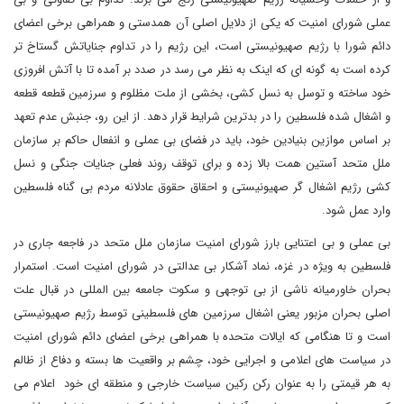
عملی شورای امنیت که یکی از دلایل اصلی آن همدستی و همراهی برخی اعضای
دائم شورا با رژیم صهیونیستی است، این رژیم را در تداوم جنایاتش گستاخ تر
کرده است به گونه ای که اینک به نظر می رسد در صدد بر آمده تا با آتش افروزی
خود ساخته و توسل به نسل کشی، بخشی از ملت مظلوم و سرزمین قطعه قطعه
و اشغال شده فلسطین را در بدترین شرایط قرار دهد. از این رو، جنبش عدم تعهد
بر اساس موازین بنیادین خود، باید در فضای بی عملی و انفعال حاکم بر سازمان
ملل متحد آستین همت بالا زده و برای توقف روند فعلی جنایات جنگی و نسل
کشی رژیم اشغال گر صهیونیستی و احقاق حقوق عادلانه مردم بی گناه فلسطین
وارد عمل شود.
بی عملی و بی اعتنایی بارز شورای امنیت سازمان ملل متحد در فاجعه جاری در
فلسطین به ویژه در غزه، نماد آشکار بی عدالتی در شورای امنیت است. استمرار
بحران خاورمیانه ناشی از بی توجهی و سکوت جامعه بین المللی در قبال علت
اصلی بحران مزبور یعنی اشغال سرزمین های فلسطینی توسط رژیم صهیونیستی
است و تا هنگامی که ایالات متحده با همراهی برخی اعضای دائم شورای امنیت
در سیاست های اعلامی و اجرایی خود، چشم بر واقعیت ها بسته و دفاع از ظالم
به هر قیمتی را به عنوان رکن رکین سیاست خارجی و منطقه ای خود اعلام می