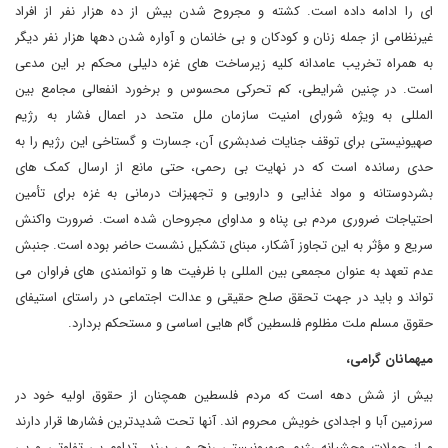
ای را ادامه داده است. کشته و مجروح شدن بیش از ده هزار نفر از افراد
غیرنظامی از جمله زنان و کودکان و بی خانمان و آواره شدن دهها هزار نفر دیگر
به همراه تخریب عامدانه کلیه زیرساخت های غزه دلیلی محکم بر این مدعی
است. در چنین شرایطی، کم تحرکی محسوس و برخورد انفعالی مجامع بین
المللی به ویژه شورای امنیت سازمان ملل متحد در اعمال فشار به رژیم
صهیونیستی برای توقف جنایات ضدبشری آن، جسارت و گستاخی این رژیم را به
حدی رسانده است که در نهایت بی رحمی، حتی مانع از ارسال کمک های
بشردوستانه و مواد غذایی و دارویی و تجهیزات درمانی به غزه برای تأمین
احتیاجات ضروری مردم بی پناه و مداوای مجروحان شده است. ضرورت واکنش
سریع و مؤثر به این تجاوز آشکار، مبنای تشکیل نشست حاضر بوده است. جنبش
عدم تعهد به عنوان مجمعی بین المللی با ظرفیت ها و توانمندی های فراوان می
تواند و باید در جهت تحقق صلح حقیقی و عدالت اجتماعی در راستای استیفای
حقوق مسلم ملت مظلوم فلسطین گام هایی اساسی و مستحکم بردارد.
میهمانان گرامی،
بیش از شش دهه است که مردم فلسطین همچنان از حقوق اولیه خود در
سرزمین آبا و اجدادی خویش محروم اند. آنها تحت شدیدترین فشارها قرار دارند
و از حملات وحشیانه رژیم صهیونیستی رنج می برند. تداوم بی تفاوتی و بی