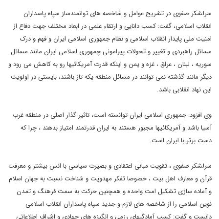
سرلشکر صفوی در تشریح عوامل و شاخصه های توانمندساز سپاه پاسداران
انقلاب اسلامی، گفت: کسب دانایی و ارتقاء علمی در ابعاد مختلف جهت دفاع از
امنیت ملی پایدار انقلاب اسلامی و نظام جمهوری اسلامی ایران و فهم و درک
مسائل راهبردی و تغییر و تحولات پیرامونی چمهوری اسلامی ایران مانند مسائل
سوریه ، لبنان ، عراق ، غزه و یمن و اینکه قدرت آمریکائیها رو به کاهش می رود و
دیگر مانند گذشته نمی توانند در مسائل منطقه یکه تاز باشند، بایستی در اولویت
این نهاد انقلابی باشد.
وی افزود: جمهوری اسلامی ایران توانسته است، تاثیر گذار اصلی در منطقه غرب
آسیا باشد و آمریکائیها مجبور هستند به ایران قدرتمند امتیاز بدهند ، چرا که
دست برتر با ایران است.
سرلشکر صفوی ، تقویت مبانی اعتقادی و بصیرت سیاسی با انس بیشتر و معرفت
قرآن و معارف اهل بیت ، خصوصا تفکر مهدویت و شناخت نسبت به جهان اسلام
و آماده سازی تشکیل امت واحده و همچنین حرکت به سمت فرهنگ و تمدن
نوین اسلامی را از شاخصه های لازم و جدید سپاه پاسداران انقلاب اسلامی
دانست و گفت: کسب آمادگیهای رزمی و انگیزه های جهادی و اشراف اطلاعاتی