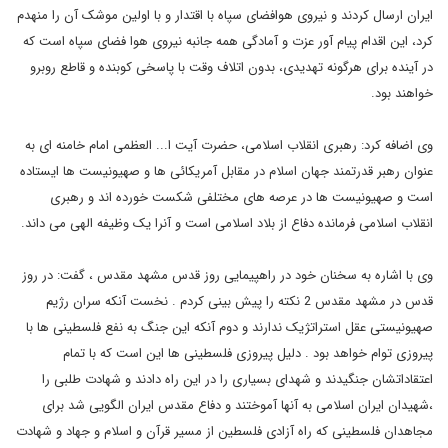
ایران ارسال کردند و نیروی هوافضای سپاه با اقتدار و با اولین موشک آن را منهدم
کرد، این اقدام پیام آور عزت و آمادگی همه جانبه نیروی هوا فضای سپاه است که
در آینده برای هرگونه تهدیدی، بدون اتلاف وقت با پاسخی کوبنده و قاطع روبرو
خواهند بود.
وی اضافه کرد: رهبری انقلاب اسلامی، حضرت آیت ا... العظمی امام خامنه ای به
عنوان رهبر قدرتمند جهان اسلام در مقابل آمریکائی ها و صهیونیست ها ایستاده
است و صهیونیست ها در عرصه های مختلفی شکست خورده اند و رهبری
انقلاب اسلامی فرمانده دفاع از بلاد اسلامی است و آنرا یک وظیفه الهی می داند.
وی با اشاره به سخنان خود در راهپیمایی روز قدس مشهد مقدس ، گفت: در روز
قدس در مشهد مقدس 2 نکته را پیش بینی کردم . نخست آنکه سران رژیم
صهیونیستی عقل استراتژیک ندارند و دوم آنکه این جنگ به نفع فلسطینی ها با
پیروزی توام خواهد بود . دلیل پیروزی فلسطینی ها این است که با تمام
اعتقاداتشان جنگیدند و شهدای بسیاری را در این راه دادند و شهادت طلبی را
،شهیدان ایران اسلامی به آنها آموختند و دفاع مقدس ایران الگویی شد برای
مجاهدان فلسطینی که راه آزادی فلسطین از مسیر قرآن و اسلام و جهاد و شهادت