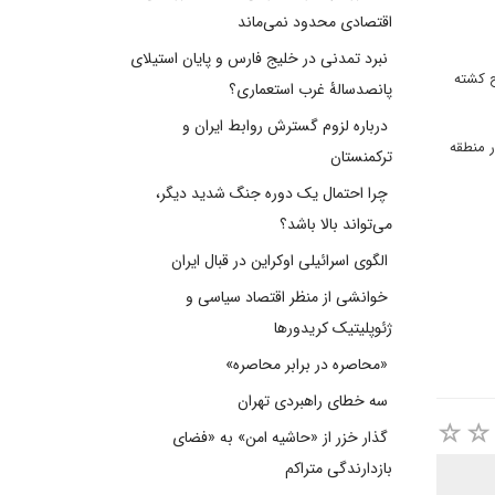
اقتصادی محدود نمی‌ماند
نبرد تمدنی در خلیج فارس و پایان استیلای
ح کشته
پانصدسالۀ غرب استعماری؟
درباره لزوم گسترش روابط ایران و
ر منطقه
ترکمنستان
چرا احتمال یک دوره جنگ شدید دیگر،
می‌تواند بالا باشد؟
الگوی اسرائیلی اوکراین در قبال ایران
خوانشی از منظر اقتصاد سیاسی و
ژئوپلیتیک کریدورها
«محاصره در برابر محاصره»
سه خطای راهبردی تهران
گذار خزر از «حاشیه امن» به «فضای
بازدارندگی متراکم