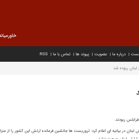
خاورمیانه
خست
درباره ما
عضویت
پیوند ها
تماس با ما
RSS
لبنان ربوده شد
رابلس ربودند.
ش لبنان در بیانیه ای اعلام کرد: تروریست ها جانشین فرمانده ارتش این کشور را از منز
ز ارتش لبنان صحت ندارد.