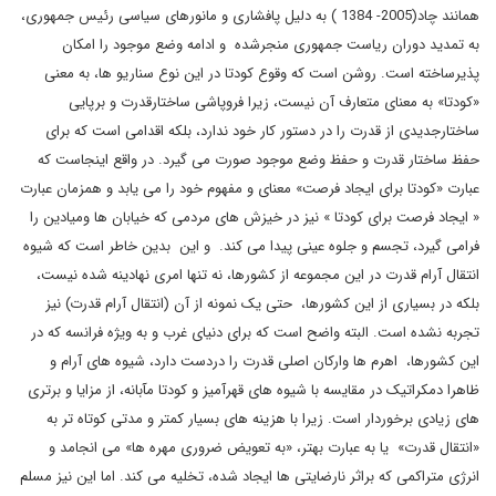
همانند چاد(2005- 1384 ) به دلیل پافشاری و مانورهای سیاسی رئیس جمهوری،
به تمدید دوران ریاست جمهوری منجرشده و ادامه وضع موجود را امکان
پذیرساخته است. روشن است که وقوع کودتا در این نوع سناریو ها، به معنی
«کودتا» به معنای متعارف آن نیست، زیرا فروپاشی ساختارقدرت و برپایی
ساختارجدیدی از قدرت را در دستور کار خود ندارد، بلکه اقدامی است که برای
حفظ ساختار قدرت و حفظ وضع موجود صورت می گیرد. در واقع اینجاست که
عبارت «کودتا برای ایجاد فرصت» معنای و مفهوم خود را می یابد و همزمان عبارت
« ایجاد فرصت برای کودتا » نیز در خیزش های مردمی که خیابان ها ومیادین را
فرامی گیرد، تجسم و جلوه عینی پیدا می کند. و این بدین خاطر است که شیوه
انتقال آرام قدرت در این مجموعه از کشورها، نه تنها امری نهادینه شده نیست،
بلکه در بسیاری از این کشورها، حتی یک نمونه از آن (انتقال آرام قدرت) نیز
تجربه نشده است. البته واضح است که برای دنیای غرب و به ویژه فرانسه که در
این کشورها، اهرم ها وارکان اصلی قدرت را دردست دارد، شیوه های آرام و
ظاهرا دمکراتیک در مقایسه با شیوه های قهرآمیز و کودتا مآبانه، از مزایا و برتری
های زیادی برخوردار است. زیرا با هزینه های بسیار کمتر و مدتی کوتاه تر به
«انتقال قدرت» یا به عبارت بهتر، «به تعویض ضروری مهره ها» می انجامد و
انرژی متراکمی که براثر نارضایتی ها ایجاد شده، تخلیه می کند. اما این نیز مسلم