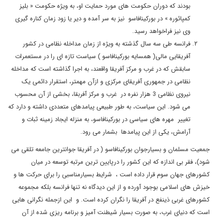
بودند که دوران حکومت های مورد حمایت او، به ویژه حکومت « بلیز
کمپائوره » در بورکینافاسو نیز به سر آمده و دیر یا زود زمان کناره گیری
وی نیز فراخواهد رسید.
فرانسه طی سه سال گذشته به ویژه از زمان مداخله نظامی در کشور
آفریقایی مالی( همسایه بورکینافاسو ) سیاست تازه ای را در مستعمرات
سابقش که در غرب و مرکز آفریقا واقعند، به اجرا گذاشته است که مداخله
نظامی در جمهوری آفریقای مرکزی و ازآن مهمتر، استقرار دائمی یک
نیروی نظامی 3 هزار نفره در غرب و مرکز آفربقا، بخشی از آن محسوب
می شود. این سیاست، به طور طبیعی پیامدهای متعددی داشته و دارد که
تغییر مهره های سیاسی در بورکینافاسو، به منزله ایجاد زمینه ثبات و
آرامش، یکی از این پیامدها بشمار می رود.
جمعیت مسلمان و بسیارجوان بورکینافاسو ( در آفریقا جوانترین جامعه تلقی می
شود)، فقر بی اندازه که این کشور را درپایین ترین مرتبه توسعه در میان
کشورهای جهان سوم قرار داده است ، شرایط بسیارمناسبی را برای حرکت ها و
خیزش های اسلامی بوجود آورده و از این دیدگاه نه تنها فرانسه بلکه مجموعه
کشورهای غربی ذینفع در آفریقا را نگران کرده است. و این ازجمله نگرانی هایی
است که دنیای غرب، به صورت بسیار شیطنت آمیز و برنامه ریزی شده از آن