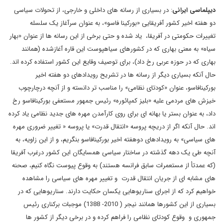
دیپلماسی ایرانی
: در بسیاری از رسانه های داخلی و خارجی، از تحولات سیاسی
دو هفته اخیر کشور آفریقایی «بورکینا فاسو»، به عنوان سرآغاز یک سلسله
تغییرات حکومتی در آفریقا، یاد شده و حتی برخی از این رسانه ها از عنوان «بهار
سیاه» به معنی بهاری که در کشورهای سیاهپوست این قاره آغازشده (همانند
بهاری که در حوزه عربی رخ داد)، برای توصیف وقایع این کشور استفاده کرده اند.
حال آنکه بسیاری دیگر از رسانه ها در تشریح رویدادهای دو هفته اخیر
بورکینافاسو، عنوان «کودتای نظامی» را مناسب تر دانسته و از آنچه درچارچوب
خیزش های مردمی علیه «بلیز کمپائوره» رئیس جمهور مستعفی بورکینافاسو رخ
داد، به عنوان بستر یا بهانه ای برای روی کارآمدن مهره های جدید نظامی یاد کرده
اند. حال آنکه اگر از دریچه پروسه «انتقال قدرت» یا پروسه « تغییر ضروری مهره
های سیاسی» به رویدادهای دوهفته اخیر بورکینافاسو بنگریم، و از این زاویه، به
آنچه طی یک دهه گذشته در ساختار سیاسی همسایگان این کشور درغرب آفریقا
(که عمدتأ از مستعمرات سابق فرانسه هستند) به وقوع پیوست نگاه کنیم، صحنه
های مشابه ای از جریان انتقال قدرت و تغییر مهره های سیاسی را مشاهده
خواهیم کرد که از اجرای سناریوهایی یکسان حکایت دارند. سناریوهایی که در
بسیاری از این کشورها همانند نیجر ( 2010- 1388) موجبات برکناری رئیس
جمهوری و وقوع کودتای نظامی را فراهم کرده و در برخی دیگر از کشور ها