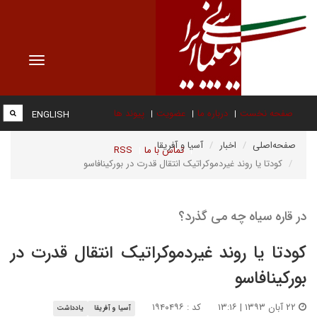
Toggle
vigation
صفحه نخست
درباره ما
عضویت
پیوند ها
ENGLISH
صفحه‌اصلی
اخبار
آسیا و آفریقا
تماس با ما
RSS
کودتا یا روند غیردموکراتیک انتقال قدرت در بورکینافاسو
در قاره سیاه چه می گذرد؟
کودتا یا روند غیردموکراتیک انتقال قدرت در
بورکینافاسو
۲۲ آبان ۱۳۹۳ | ۱۳:۱۶
کد : ۱۹۴۰۴۹۶
آسیا و آفریقا
یادداشت