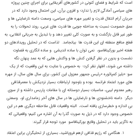
است که شرایط و فضای کنونی در کشورهای آفریقایی برای اجرای چنین پروژه
های سیاسی آمادگی لازم را ندارد؛ و افزون برآن، این احتمال وجود دارد که در
جریان آرام انتقال قدرت و تغییر مهره های سیاسی، وسعت دامنه نارضایتی ها و
عمق خصومت نسبت به مداخله جویی ها قدرت های غربی، روند تحولات را به
طور غیر قابل بازگشت و به صورت کلی تغییر دهد و با تبدیل به جریانی انقلابی، به
قطع منافع منطقه ای این قدرت ها بیانجامد. لذاست که در تحلیل رویدادهای دو
هفته اخیر بورکینافاسو، نمی توان با ساده اندیشی و ساده انگاری به قضاوت
نشست و بدون در نظر گرفتن کنش ها و واکنش هایی که به عمد پنهان نگه
داشته می شوند، اظهار نظر کرد؛ به خصوص با عنایت به این واقعیت که از یک
سو: «بلیز کمپائوره »رئیس جمهور معزول این کشور، برای سال های سال، از مهره
های مورد اعتماد فرانسه بوده و باوجود ارتباطات بسیار نزدیکش با معمرقذافی
رهبر معدوم لیبی، مناسبات بسیار دوستانه ای با مقامات پاریس داشته و از سوی
دیگر: دامنه ناخشنودی ها و نارضایتی ها در سال های آخر زمامداری او، وسعتی
بی اندازه و خطرسازی یافته است، البته واقعیات قابل ملاحظه دیگری هم در این
خصوص وجود دارد که در ذیل به صورت گذرا به آن اشاره می کنیم؛ واقعیاتی که
به ناگزیر باید در تحلیل وقایع بورکینافاسو مورد توجه قرار گیرند:
هنگامی که رژیم قذافی ازهم فروپاشید، بسیاری از تحلیگران براین اعتقاد