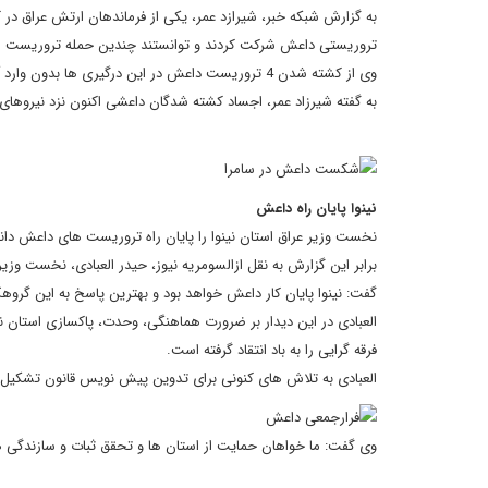
به گزارش شبکه خبر، شیرازد عمر، یکی از فرماندهان ارتش عراق در 
تروریستی داعش شرکت کردند و توانستند چندین حمله تروریست ها
وی از کشته شدن 4 تروریست داعش در این درگیری ها بدون وارد آمدن هیچ گونه خساراتی به نیروهای کُرد متشکل از شهروندان کرکوکی خبر داد.
به گفته شیرزاد عمر، اجساد کشته شدگان داعشی اکنون نزد نیروهای 
نینوا پایان راه داعش
نخست وزیر عراق استان نینوا را پایان راه تروریست های داعش دانس
برابر این گزارش به نقل ازالسومریه نیوز، حیدر العبادی، نخست وزیر 
گفت: نینوا پایان کار داعش خواهد بود و بهترین پاسخ به این گرو
العبادی در این دیدار بر ضرورت هماهنگی، وحدت، پاکسازی استان ن
فرقه گرایی را به باد انتقاد گرفته است.
العبادی به تلاش های کنونی برای تدوین پیش نویس قانون تشکیل گار
وی گفت: ما خواهان حمایت از استان ها و تحقق ثبات و سازندگی ه