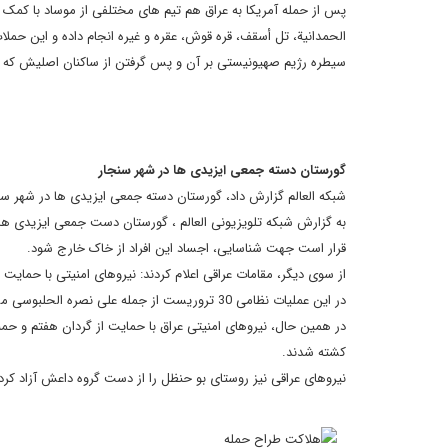
پس از حمله آمریکا به عراق هم تیم های مختلفی از موساد با کمک م
الحمدانیة، تل أسقف، قره قوش، عقره و غیره انجام داده و این حملات 
سیطره رژیم صهیونیستی بر آن و پس گرفتن از ساکنان اصلیش که مسی
گورستان دسته جمعی ایزیدی ها در شهر سنجار
شبکه العالم گزارش داد، گورستان دسته جمعی ایزیدی ها در شهر 
به گزارش شبکه تلویزیونی العالم ، گورستان دست جمعی ایزیدی ه
قرار است جهت شناسایی، اجساد این افراد از خاک خارج شود.
از سوی دیگر، مقامات عراقی اعلام کردند: نیروهای امنیتی با حما
در این عملیات نظامی 30 تروریست از جمله علی نصره الحلبوسی مسئول داعش در این منطقه کشته و 7تن دیگر به اسارت گرفته شدند.
کشته شدند.
نیروهای عراقی نیز روستای بو حنظل را از دست گروه داعش آزاد کردن