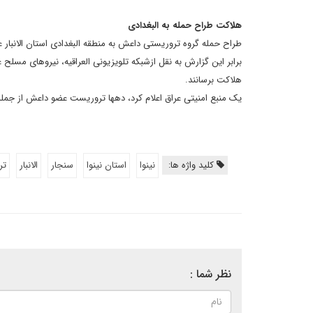
هلاکت طراح حمله به البغدادی
طراح حمله گروه تروریستی داعش به منطقه البغدادی استان الانبار 
برابر این گزارش به نقل ازشبکه تلویزیونی العراقیه، نیروهای مسلح ع
هلاکت برسانند.
یک منبع امنیتی عراق اعلام کرد، دهها تروریست عضو داعش از جمله 4دستیار خارجی الهیتی هم در عملیات نیروهای مسلح در استان الانبار کشته شد
کلید واژه ها:
نینوا
استان نینوا
سنجار
الانبار
تر
نظر شما :