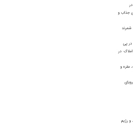
در
ی جذاب و
می شمرند
در پی
یمت املاک در
 عقره و
ویای
 و رژیم