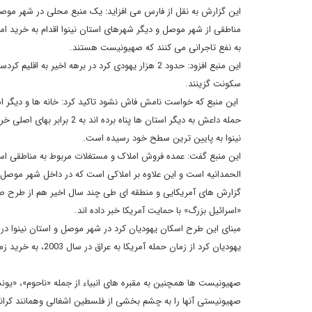
این گزارش به نقل از فارس می افزاید: یک منبع محلی در شهر موصل 
مناطقی از شهر موصل و دیگر شهرهای استان نینوا اقدام به خرید ا
به نفع تاجرانی می کنند که صهیونیست هستند.
این منبع افزود: حدود 2 هزار یهودی کرد در برهه اخی
سکونت گزینند.
این منبع که خواست نامش فاش نشود تاکید کرد: خانه ها و دیگر امل
حمله داعش به دیگر استان ه
نینوا به پایین ترین سطح خود رسیده است.
این منبع گفت: عمده فروش املاک و مستغلات مربوط به مناطقی اس
الحمدانیه است و این علاوه بر املاکی است که در داخل شهر موصل یا
گزارش های آمریکایی و منطقه ای طی چند سال اخیر هم از طرح ص
«اسرائیل بزرگ» با حمایت آمریکا خبر داده اند.
مبنای این طرح اسکان یهودیان کرد در شهر موصل و استان نینوا د
یهودیان کرد از زمان حمله آمریکا به عراق در سال 2003، به خرید زمین هایی که آنها تحت تملک تاریخی قوم یهود می دانند، اقدام کردند.
صهیونیست ها همچنین به مقبره های انبیاء از جمله «ناحوم»، «یونس» 
صهیونیستی آنها را به چشم بخشی از فلسطین اشغالی وهمانند کران