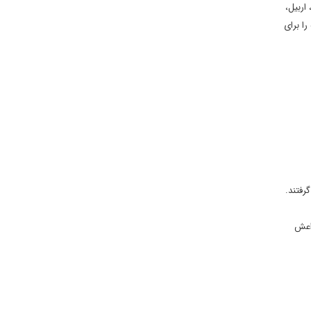
اربیل،
را برای
رفتند.
از اعضای گروه های داعش