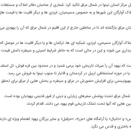
مرکز استان نینوا در شمال عراق تاکید کرد: شماری از صاحبان دفاتر املاک و مستغلات 
ملاک آوارگان این شهرها و به خصوص مسیحیان، ایزدی ها و دیگر اقلیت ها با قیمت ها
ر به اقلیم کردستان عراق بازگشته اند تا در مناطقی خارج از این اقلیم در شمال عراق که آن را یهودی 
اک آوارگان مسیحی، ایزدی، شبکیه ای ها، ترکمان ها و یا دیگر اقلیت ها در موصل که 
ا پناه برده اند به 2 برابر بهای اصلی خریداری می شوند و این در حالی است که به خاطر شرایط امنیتی و سیطره داعش ق
ت که یهود آن را میراث تاریخی خود برمی شمرد و در محدود بین قره قوش، تل اسقف،
 در حوزه استحفاظی اربیل در کردستان و الانبار تا جنوب نینوا به فروش می رسد.
هیونیستی برای افزایش حضورش در عراق و سیطره بر بخش هایی از عراق برای تحقق ر
ر شمال عراق تحت پوشش سفرهای زیارتی و دینی از قبور قدیمی یهودیان بوده است.
و «دانیال» یا آرامگاه های «عزرا»، «حزقیل» و سایر بزرگان یهود اهتمام ویژه ای دارند
ه باختری و قدس می نگرد.