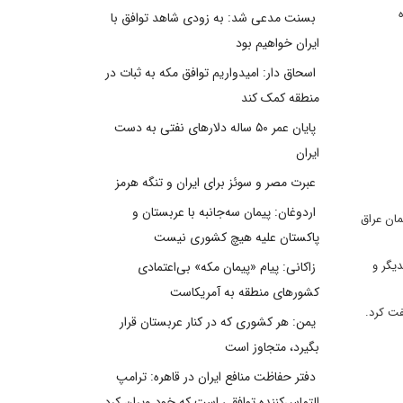
بسنت مدعی شد: به زودی شاهد توافق با
ایران خواهیم بود
اسحاق دار: امیدواریم توافق مکه به ثبات در
منطقه کمک کند
پایان عمر ۵۰ ساله دلارهای نفتی به دست
ایران
عبرت مصر و سوئز برای ایران و تنگه هرمز
اردوغان: پیمان سه‌جانبه با عربستان و
مان عراق
پاکستان علیه هیچ کشوری نیست
یگر و
زاکانی: پیام «پیمان مکه» بی‌اعتمادی
کشورهای منطقه به آمریکاست
فت کرد.
یمن: هر کشوری که در کنار عربستان قرار
بگیرد، متجاوز است
دفتر حفاظت منافع ایران در قاهره: ترامپ
التماس‌کننده توافقی است که خود ویران کرد