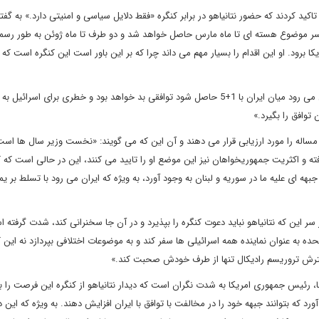
ید کردند که حضور نتانیاهو در برابر کنگره «فقط دلایل سیاسی و امنیتی دارد.» به گفت
بر سر موضوع هسته ای تا ماه مارس حاصل خواهد شد و دو طرف تا ماه ژوئن به طور رسم
ا برود. او این اقدام را بسیار مهم می داند چرا که بر این باور است این کنگره است که د
به گفته این منابع «نتانیاهو بر این اعتقاد است که توافقی که احتمال می رود میان ایران با 1+5 حاصل شود توافقی بد خواهد بود و خطری برای ا
 توافق را بگیرد.»
 مساله را مورد ارزیابی قرار می دهند و آن این که می گویند: «نخست وزیر سال ها است
فته و اکثریت جمهوریخواهان نیز این موضع او را تایید می کنند، این در حالی است که 
جبهه ای علیه ما در سوریه و لبنان به وجود آورد، به ویژه که ایران می رود با تسلط بر یم
سر این که نتانیاهو نباید دعوت کنگره را بپذیرد و در آن جا سخنرانی کند، شدت گرفته 
متحده به عنوان نماینده همه اسرائیلی ها سفر کند و به موضوعات اختلافی بپردازد نه این ک
ترش تروریسم رادیکال تنها از طرف خودش صحبت کند.»
ا، رئیس جمهوری امریکا به شدت نگران است که دیدار نتانیاهو از کنگره این فرصت را ب
رد که بتوانند جبهه خود را در مخالفت با توافق با ایران افزایش دهند. به ویژه که این 