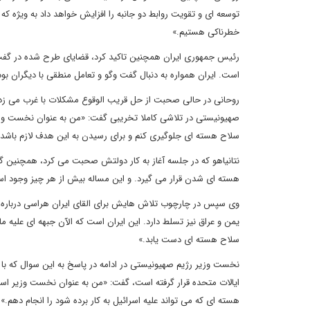
توسعه ای و تقویت روابط دو جانبه را افزایش خواهد داد به ویژه که
خطرناکی هستیم.»
رئیس جمهوری ایران همچنین تاکید کرد، قضایای طرح شده در گفت
است. ایران همواره به دنبال گفت وگو و تعامل منطقی با دیگران بو
روحانی در حالی صحبت از حل قریب الوقوع مشکلات با غرب می زد 
صهیونیستی در تلاشی کاملا تخریبی گفت: «من به عنوان نخست وزیر ا
سلاح هسته ای جلوگیری کنم و برای رسیدن به این هدف لازم باشد به
نتانیاهو که در جلسه آغاز به کار دولتش صحبت می کرد، همچنین گف
هسته ای شدن قرار می گیرد. و این مساله بیش از هر چیز وجود اس
وی سپس در چارچوب تلاش هایش برای القای ایران هراسی درباره قد
یمن و عراق نیز تسلط دارد. این ایران است که الآن جبهه ای علیه ما
سلاح هسته ای دست یابد.»
نخست وزیر رژیم صهیونیستی در ادامه در پاسخ به این سوال که با 
ایالات متحده قرار گرفته است، گفت: «من به عنوان نخست وزیر اسر
هسته ای که می تواند علیه اسرائیل به کار برده شود را انجام دهم.»