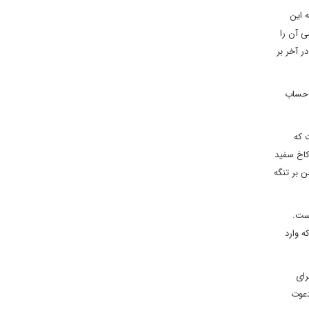
ه این
ی آن را
ر آخر بر
سرائیل به حساب
 که
کاخ سفید
ن بر تنگه
است.
ه وارد
رای
دعوت