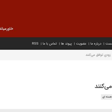
خاورمیانه
خست
درباره ما
عضویت
پیوند ها
تماس با ما
RSS
هسته ای