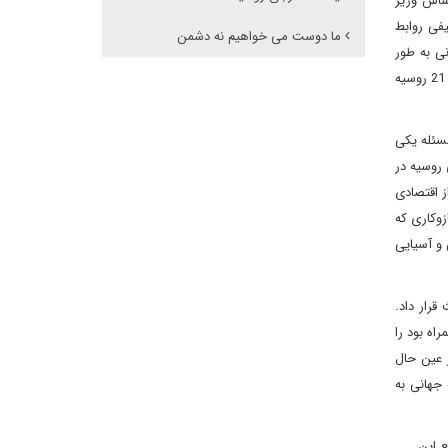
ساس وزیر
تقویت کیفی روابط
ما دوست می خواهیم نه دشمن
ی به طور
محسوسی در حال تغییر جایگاه به سمت منطقه آسیا-پاسیفیک است پتانسیل عظیمی برای همکاری با کشورهای آسیایی در راستای اجرای پروژه ملی قرن 21 روسیه
سئله یکی
روسیه در
ز اقتصادی
د تا به عنوان سازوکاری که
و آسیایی
رار داد.
اه بود را
ر عین حال
جهانی به
ع این