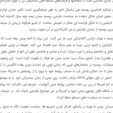
جاری شمسی است تا شاخصها و فرایندهای مسلط قابل تشخیص آن را مورد اشاره قرا
ار و عملکرد فرامرزی روسیه طی یکسال اخیر به طور چشمگیری تحت تاثیر بحران اوکرای
قع متغیر اصلی شکل دهنده به سیاست خارجی روسیه بسان نیمه دوم سال گذشته کماک
ملین را به شکل فزاینده ای متاثر از خویش ساخت. از اینرو هرگونه ارزیابی از سی
ری روسیه از بحران اوکراین و نیز تاثیرگذاری بر آن صورت پذیرد.
 با بلوک ترانس آتلانتیکی غرب باز می گردد. این روند تا آنجا پیش رفته است که 
اوکراین را شبیه ترین دوره به عصر جنگ سرد قلمداد می کنند. طبیعتا در چنین فضا
بل و تخاصم بیشتر با غرب حرکت کرده و عناصر و شاخص های آن اعم از لفاظی های د
ای نظامی) پندار احیای جنگ سرد جدید میان دو طرف را تقویت کرده است. این وضعی
مشارکت روسیه در ساختارهای غربی که زمانی تونی بلر نخست وزیر وقت انگلیس از آن
سال تا حد امکان تلاش کرد تا حساب روابط خود با اروپا را از روابطش با امریکا مجزا 
سیاست به وضوح در سخنرانی ولادیمیر پوتین در جمع سفرای این کشور در اول جولای 2014 بازتاب داشت. وی نیمی از زمان سخنرانی خود 
رند اما امریکا در پی بی ثبات ساختن روابط میان آنهاست. علیرغم این تاکیدات اما روا
 شکاف قابل توجهی میان اروپا و امریکا بر سر موضوع اوکراین ایجاد کند. در نتیجه
مخالف نسبت به سیاست های مسکو حفظ کردند.
ولتمردان روس به ویژه در راستای کم اثر کردن تحریم ها، سیاست تقویت نگاه به شرق را