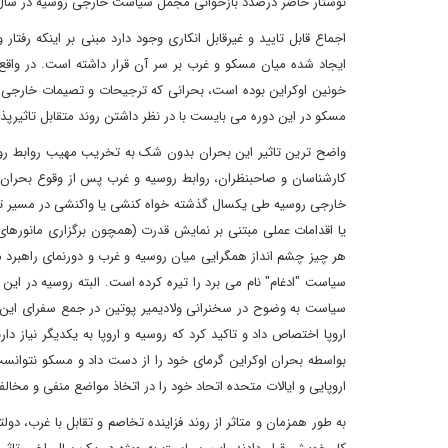
نوشتار حاضر درصدد بازخوانی مجمل سیاست خارجی روسیه در سال 
اجماع قابل تایید و غیرقابل انکاری وجود دارد مبنی بر اینکه رفت
ایجاد شده میان مسکو و غرب بر سر آن قرار داشته است. در وا
خونین اوکراین بوده است، بحرانی که ترجیحات و تصیمات خارجی کر
مسکو در این دوره می بایست با در نظر داشتن روند متقابل تاثیرپذی
واضح ترین تاثیر این بحران بدون شک به تخریب مهیب روابط روسیه
کارشناسان و صاحبنظران، روابط روسیه و غرب پس از وقوع بحران 
خارجی روسیه طی یکسال گذشته خواه کنشی یا واکنشی در مسیر تقا
یا اقدامات عملی مبتنی بر نمایش قدرت (همچون برگزاری مانوره
هر چیز چشم انداز همگرایی میان روسیه و غرب و دورنمای راهبرد 
سیاست "ادغام" نام می برد را تیره کرده است. البته روسیه در این 
اروپا اختصاص داد و تاکید کرد که روسیه و اروپا به یکدیگر نیاز دا
بواسطه بحران اوکراین گرمای خود را از دست داد و مسکو نتوانست
اروپایی و ایالات متحده اتحاد خود را در اتخاذ مواضع منفی و 
به طور همزمان و متاثر از روند فزاینده تخاصم و تقابل با غرب، د