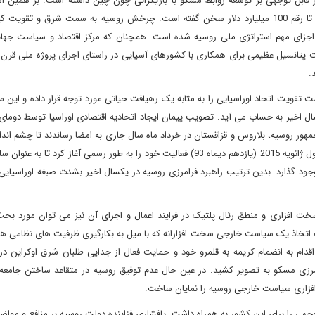
ر قابل توجهی بر توسعه روابط مسکو با بازیگرانی چون چین داشته است. بر همین ا
خارجه چین از امکان توسعه روابط تجاری با مسکو در سال 2015 تا رقم 100 میلیارد دلار سخن گفته است. چرخش روسیه به سمت شرق و 
 اجزای مهم استراتژی ملی روسیه شده است. همچنان که مرکز اقتصاد و سیاست جهان
.
یت اتحاد اوراسیایی را به مثابه یک رهیافت حیاتی مورد توجه قرار داده و این م
اخیر به حساب می آید. تصویب پیمان ایجاد اتحادیه اقتصادی اوراسیا توسط دومای 
ر روسیه، بلاروس و قزاقستان در خرداد ماه سال جاری به امضا رساندند تا چشم اندا
جدیدی را در حوزه اوراسیا ترسیم کند. اتحادیه اقتصادی اوراسیا از اول ژانویه 2015 (یازدهم دیماه 93) فعالیت خود را به طور رسمی آغاز کر
ود گذارد. بدین ترتیب راهبرد فرامرزی روسیه در یکسال اخیر بشدت صبغه اوراسیایی 
افزاری و منطق رئال پلتیک در فرایند اعمال و اجرای آن نیز می توان مورد بحث ق
اتخاذ یک سیاست خارجی سخت افزارانه که با میل به بکارگیری ظرفیت های نظامی همر
قدام به انضمام کریمه به قلمرو خود و حمایت فعال از جدایی طلبان شرق اوکراین د
مرزی مسکو به تصویر کشید. در عین حال عدم توفیق روسیه در متقاعد ساختن جامعه 
رم افزاری سیاست خارجی روسیه را نمایان ساخت.
هی را برای این کشور به همراه داشت. پافشاری فزاینده دولت روسیه بر منافع و مواض