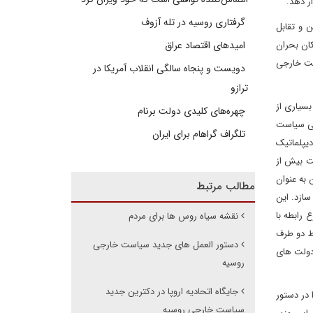
ر دهد.
گرفتاری روسیه در تله آزوف
ن و تقابل
ان بحران
امیدهای اقتصاد عراق
است خارجی
دویست و پنجاه سالگی انقلاب آمریکا در
ترازو
بسیاری از
چهره‌های کلیدی دولت برنام
یی سیاست
تلگراف گراهام برای ایران
یپلماتیک
ت بیش از
 به عنوان
مطالب مرتبط
سازد. این
را به موضوع رابطه با
نقشه سیاه روس ها برای مردم
بط دو طرف
دستور العمل های جدید سیاست خارجی
 دولت های
روسیه
جایگاه اتحادیه اروپا در دکترین جدید
 در دستور
سیاست خارجی روسیه