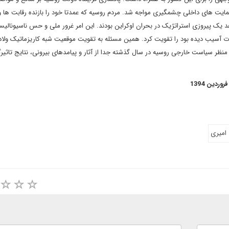
مایت های داخلی چشمگیری مواجه شد. مردم روسیه که عمدتا خود را بازنده رقابت ها و
د یک پیروزی استراتژیک در بحران اوکراین بودند. این امر غرور ملی و حس ناسیونال
جریان وقایعی نظیر بحران های بالکان در دهه 1990به شدت آسیب دیده بود را تقویت کرد. همین مسئله به تقویت موقعیت شبه کاریزماتیک ول
منظر سیاست خارجی روسیه در سال گذشته جدا از آثار و پیامدهای بیرونی، نتایج تاثیرگ
امیری