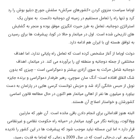
اوباما سیاست منزوی کردن «کشورهای سرکش» سلفش جورج دبلیو بوش را رد
کرد و تنها راه را تعامل مستقیم در زمینه ای دوجانبه دانست. به عنوان یک
استراتژی دوجانبه، تعامل به طرز حیرت انگیزی موفق بوده و منجر به گشایش
های تاریخی شده است. اول در میانمار و حالا در کوبا، پیشرفت ها برای رسیدن
به توافق هسته ای با ایران هم ادامه دارد.
دولت اوباما از آغاز مشخص کرده است که تعامل راه پایانی ندارد، اما اهداف
مختلفی از جمله دوجانبه و منطقه ای را برآورده می کند. در میانمار، اهداف
دوجانبه شامل حرکت به سوی آزادی بیشتر و دموکراسی است - چیزی که بدون
شک اتفاق افتاده است- آنگ سان سوچی، رهبر طرفدار دموکراسی و برنده جایزه
نوبل از حبس خانگی آزاد شد و حزبش توانست کرسی هایی در پارلمان به دست
بیاورد و میلیون ها نفر از اهالی میانمار هم اکنون در حال مطالعه قانون اساسی
کشورشان و خواستار اصلاح آن هستند.
البته هنوز اقداماتی برای انجام دادن باقی مانده است. آن طور که مارتین
وولاکوت، روزنامه نگار می گوید میانمار در «میانه راه حکومت نظامی و غیرنظامی
قرار دارد.» اما این مسئله نباید موجب شود که پیشرفت ها در این کشور را نادیده
بگیریم. این درحالی است که در سال 2009 و زمانی که اوباما به قدرت رسید،