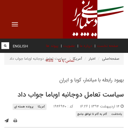
Toggle
vigation
صفحه نخست
درباره ما
عضویت
پیوند ها
ENGLISH
صفحه‌اصلی
اخبار
آمریکا
سیاست تعامل دوجانبه اوباما جواب داد
تماس با ما
RSS
بهبود رابطه با میانمار، کوبا و ایران
سیاست تعامل دوجانبه اوباما جواب داد
۱۴ اردیبهشت ۱۳۹۴ | ۱۶:۲۶
کد : ۱۹۴۶۹۴۰
آمریکا
پرونده هسته ای
یادداشت
گام به گام تا توافق جامع