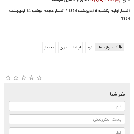
منبع:
پراجکت سیندیکیت
/ مترجم: حسین هوشمند
انتشار اولیه: یکشنبه 6 اردیبهشت 1394 / انتشار مجدد: دوشنبه 14 اردیبهشت
1394
کلید واژه ها:
کوبا
اوباما
ايران
ميانمار
نظر شما :