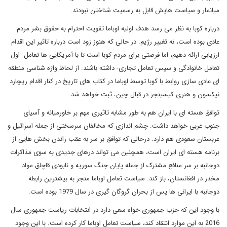
میانمار و سیاست هایش قابل به رسمیت شناختن نبودند.
درباره کوبا به نظر می رسد هدف اولیه اوباما تقویت احترام به حقوق بشر مردم
عادی بوده است، نه تغییر رژیم. در حالی که هنوز زود است درباره تاثیر این اقدام
ارزیابی ارائه دهیم، اما فرصتی برای مردم کوبا است تا با آمریکایی ها تعامل -اول
تعامل خانوادگی و سپس تعامل تجاری- داشته باشند. از لحاظ واژه شناسی منطقه
ای عادی سازی روابط با کوبا توسط اوباما در کتاب های تاریخ در کنار اقدام ریچارد
نیکسون و هنری کیسینجر در قبال چین، ثبت خواهد شد.
توافق هسته ای با ایران هم به طور مشابه تاثیری مهم بر خاورمیانه و آسیای
جنوب غربی خواهد داشت. چشم اندازی که مخالفان سرسختی از جمله اسرائیل و
عربستان سعودی هم دارد. درحالی که توافق بر سر به عقب راندن بخش هایی از
برنامه هسته ای ایران است، همچنین می تواند درهای جدیدی به سوی مذاکرات
دوجانبه بر سر منافع مشترک از جمله پایان جنگ سوریه و نابودی قاچاق مواد
مخدر در افغانستان، باز کند. سیاست تعامل اوباما منجر به بیشترین رابطه
دوجانبه با ایرانی ها پس از بحران گروگان گیری در سال 1979 بوده است.
با وجود این که حزب جمهوری خواه سعی دارد در انتخابات ریاست جمهوری سال
2016 به این موارد انتقاد کند، سیاست تعامل اوباما کار کرده است. با این وجود