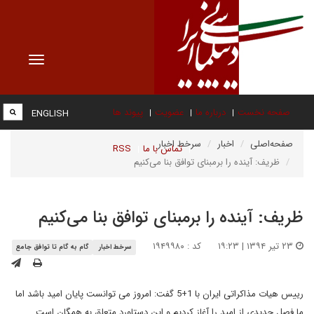
Toggle
vigation
صفحه نخست
درباره ما
عضویت
پیوند ها
ENGLISH
صفحه‌اصلی
اخبار
سرخط اخبار
تماس با ما
RSS
ظریف: آینده را برمبنای توافق بنا می‌کنیم
ظریف: آینده را برمبنای توافق بنا می‌کنیم
۲۳ تیر ۱۳۹۴ | ۱۹:۲۳
کد : ۱۹۴۹۹۸۰
سرخط اخبار
گام به گام تا توافق جامع
رییس هیات مذاکراتی ایران با 1+5 گفت: امروز می توانست پایان امید باشد اما
ما فصل جدیدی از امید را آغاز کردیم و این دستاورد متعلق به همگان است.