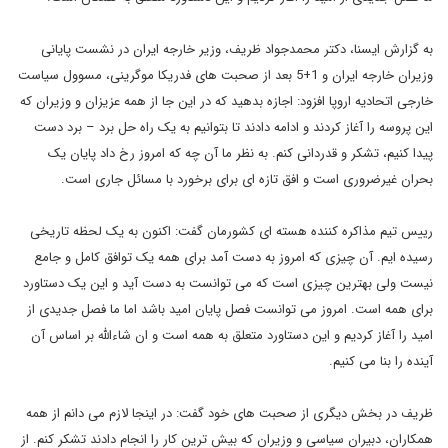
به گزارش ایسنا، دکتر محمدجواد ظریف، وزیر خارجه ایران در نشست پایانی
وزیران خارجه ایران و 1+5 بعد از صحبت های فدریکا موگرینی، مسوول سیاست
خارجی اتحادیه اروپا افزود: اجازه بدهید که در این جا از همه عزیزان و وزیران که
این پروسه را آغاز کردند و ادامه دادند تا بتوانیم به یک راه حل برد – برد دست
پیدا کنیم، تشکر و قدردانی کنم. به نظر ما آن چه که امروز رخ داد پایان یک
بحران غیرضروری است و افق تازه ای برای برخورد با مسائل جاری است.
رییس تیم مذاکره کننده هسته ای کشورمان گفت: اکنون به یک لحظه تاریخی
رسیده ایم. آن چیزی که امروز به دست آمد برای همه یک توافق کامل و جامع
نیست ولی بهترین چیزی است که می توانست به دست آید و این یک دستاورد
برای همه است. امروز می توانست فصل پایان امید باشد اما ما فصل جدیدی از
امید را آغاز کردیم و این دستاورد متعلق به همه است و ان شاءالله بر اساس آن
آینده را بنا می کنیم.
ظریف در بخش دیگری از صحبت های خود گفت: در اینجا لازم می دانم از همه
همکاران، دبیران سیاسی و وزیران که بیش ترین کار را انجام دادند تشکر کنم. از