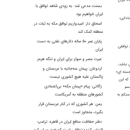
بسنت مدعی شد: به زودی شاهد توافق با
ایران خواهیم بود
تدایی،
اسحاق دار: امیدواریم توافق مکه به ثبات در
منطقه کمک کند
پایان عمر ۵۰ ساله دلارهای نفتی به دست
 توافقی
ایران
عبرت مصر و سوئز برای ایران و تنگه هرمز
 نباشد،
اردوغان: پیمان سه‌جانبه با عربستان و
هسته ای»
پاکستان علیه هیچ کشوری نیست
که این
زاکانی: پیام «پیمان مکه» بی‌اعتمادی
یسم
کشورهای منطقه به آمریکاست
ستکم به
یمن: هر کشوری که در کنار عربستان قرار
بگیرد، متجاوز است
دفتر حفاظت منافع ایران در قاهره: ترامپ
التماس‌کننده توافقی است که خود ویران کرد