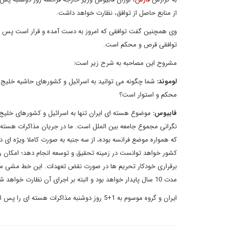
از منابع حاصل از توافق، نظارت خواهد داشت.
وی همچنین گفت توافقی که امروز به دست آمده و قرار است پس از ت
توافقی قرص و محکم است.
مشروح این مصاحبه به شرح زیر است:
لوموند:
شما چگونه می توانید به اسرائیل و کشورهای حاشیه خلیج [ف
محکم و استوار است؟
فابیوس:
موضوع هسته ای ایران تنها به اسرائیل و کشورهای خلیج [ف
نگرانی مجموع جامعه بین الملل است. ما در جریان مذاکرات هسته ا
که همواره موضع فرانسه بوده، از سه جنبه به صورت کاملا ویژه ای 
کشور خواهد توانست در زمینه تحقیق و توسعه انجام دهد؛ امکان 
برقراری خودکار تحریم ها در صورت نقض تعهدات. این خط مشی محکم و
مدت 10 سال پایدار خواهد بود و البته بر اجرای آن نظارت خواهد شد.
ایران و گروه موسوم به 1+5 روز دوشنبه مذاکرات هسته ای را پس از حدود سه هفته گفت وگوی مداوم در شهر وین اتریش جمع بندی کردند.