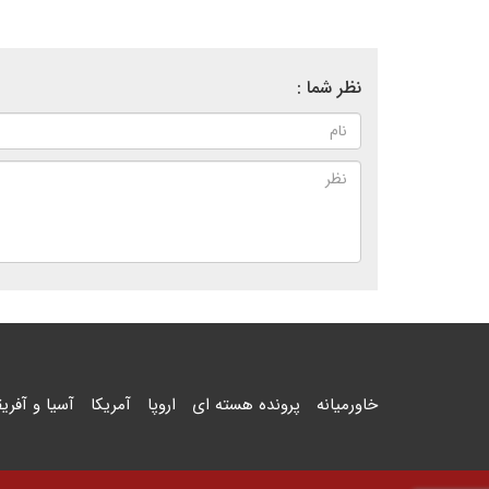
نظر شما :
خاورمیانه
پرونده هسته ای
اروپا
آمریکا
آسیا و آفریق