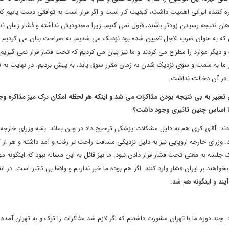
ته بود. آنچه برای تیم مذاکره کننده ایرانی اهمیت داشت، کیفیت کار است و اگر قرار است به توافقی دست یابیم ک
ن نتیجه رسیدن زودتر باشند، قبول نمی کنیم، زیرا محدودیتی نداشته و فشار زمان ندا
 بودن طرف مقابل مشکل خود آنها بود. وقتی به 30 ژوئن که به عنوان ضرب الاجل تعیین شده بود نزدیک می شدیم، به صراحت بیان می کردی
 و دیگر موارد را مطرح می کردند و ما نیز بیان می کردیم که تحت فشار قرار نمی گیریم
 فکر ما به سمت و سوی نزدیک شدن به زمان مقرر سوق یابد، به پیش بردیم. در نهایت به ت
ن در آن دخالت نداشت.
بیر به بی نتیجه بودن مذاکرات می شد و اینکه هر لحظه امکان ترک میز مذاکره وجو
یا اساس چنین تاثیری وجود داشت؟
دند. آقای کری هم به دلیل مشکلات پزشکی ترجیح داد در وین بماند. بقیه وزرای خارجه 
. وزرای خارجه اروپایی نیز به دلیل نزدیکی مسافت راحت تر رفت و آمد داشته و هر از
لسه به معنی تحت فشار قرار دادن نبود. ما نیز قائل به این مساله نبود که اینگونه موا
د بر ایران فشار وارد کنند. اگر هم بوده ما خبر نداریم و واقعا بی تاثیر است. در انت
یند و اینگونه هم شد.
. چند دوره ما با تهران مشورت داشتیم که اگر لازم شد مذاکرات را ترک و به تهران آمده