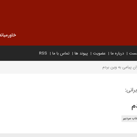
خاورمیانه
خست
درباره ما
عضویت
پیوند ها
تماس با ما
RSS
ن پیامی به وین بردم
رانی:
م
خاب سردبیر