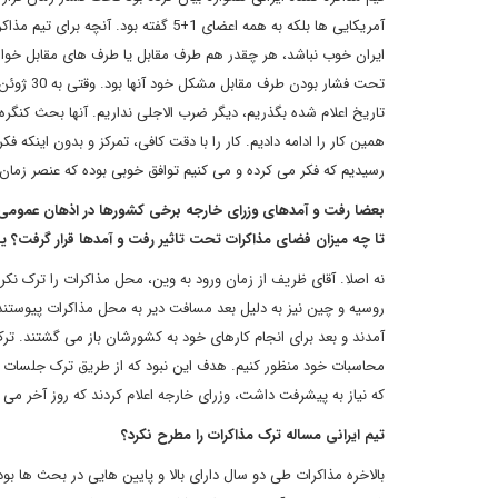
آمریکایی ها بلکه به همه اعضای 1+5 گف
ایران خوب نباشد، هر چقدر هم طرف مقابل یا طرف های مقابل خواها
تحت فشار
تاریخ اعلام شده بگذریم، دیگر ضرب الاجلی نداریم. آنها بحث کنگره
همین کار را ادامه دادیم. کار را با دقت کافی، تمرکز و بدون اینکه
رسیدیم که فکر می کرده و می کنیم توافق خوبی بوده که عنصر زما
بعضا رفت و آمدهای وزرای خارجه برخی کشورها در اذهان عمومی تع
تا چه میزان فضای مذاکرات تحت تاثیر رفت و آمدها قرار گرفت؟ 
نه اصلا. آقای ظریف از زمان ورود به وین، محل مذاکرات را ترک نکر
روسیه و چین نیز به دلیل بعد مسافت دیر به محل مذاکرات پیوستند
آمدند و بعد برای انجام کارهای خود به کشورشان باز می گشتند. ترک ج
محاسبات خود منظور کنیم. هدف این نبود که از طریق ترک جلسات بخواهن
که نیاز به پیشرفت داشت، وزرای خارجه اعلام کردند که روز آخر می آ
تیم ایرانی مساله ترک مذاکرات را مطرح نکرد؟
بالاخره مذاکرات طی دو سال دارای بالا و پایین هایی در بحث ها بود