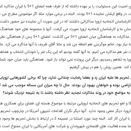
نماینده اتحادیه اروپا، نماینده عالی است که بر اساس مصوبات شورای امنیت این مسئولیت را بر عهده داشته که از طرف همه اعضای
طرفی وقتی در سطح معاونان با خانم اشمید مذاکره صورت می گرفت، در واقع ایشان نماینده 1+5 بودند. البته در برخی موارد مثلا اگر م
 کارشناسان اتحادیه اروپا مذاکراتی داشتند که در این صورت آن نماینده نیز حضور داشت. 
شناسان ما و کارشناسان اتحادیه اروپا صورت می گرفت. آنها با مجموعه های خود هماهنگ
کردند. ما در هماهنگی آنها دخیل نبودیم. به همین دلیل بیشتر زمان مذاکرات به هماهنگی میان اعضای 1+5 م
 نیاز بود، خانم موگرینی هم اضافه می شد و مثلا آقای ظریف با آنها مذاکره می کرد. ما ا
ک نفر هم مذاکره می کنیم. به آنها گفته بودیم که این یک نفر را خودتان انتخاب و هماهنگ
وپا به تفاهم رسیدیم، دیگر این پرونده نمی تواند باز شود. هماهنگی باید میان خود شما 
کره کند. همین روش را هم در پیش گرفتیم.
تحریم ها علیه ایران زد و بعضا رضایت چندانی ندارد، چرا که برخی کشورهایی اروپایی
ناراضی بوده و خواهان بهبود آن بودند. حال تا چه میزان این مساله موجب می شد ک
به مواضع خود در روند مذاکرات تجدید نظر داشته باشند تا به نتیجه نزدیک شوند؟
ریکا و لغو تحریم های اتحادیه اروپایی مرتبط با موضوع هسته ای، فضای برای همکاری ه
 اروپا، دیگر منعی وجود ندارد. آنها دیگر نگران اقدامات تنبیهی آمریکا در چارچوب تحریم
ثانویه نیستند. آمریکا نیز به دلیل اعمال تحریم های اولیه نمی تواند با ایران کار کند. البته چند مورد استثنا در ضمیمه 2 در ارتباط با بخ
اما عمده فعالیت های اقتصادی شهروندان و شرکت های آمریکایی با ایران ممنوع است م