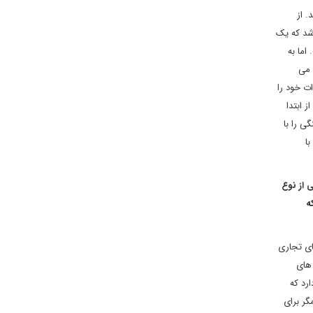
 1+5 با ایران مذاکره کند. از
وضوعی مطرح می شد که یک
اما به
 می
ی گذشت. اعضای 1+5 پس از هماهنگی نظرات خود را
ز ابتدا
ی را با
با
 از نوع
ه
ای تجاری
 های
ش تحریم ها وجود دارد که
گر برای