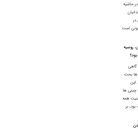
در حاشیه
دانیان
 در
انونی است
، روسیه
بود؟
 گاهی
 ها بحث
 این
 چینی ها
منیت همه
بود، بر
شدن