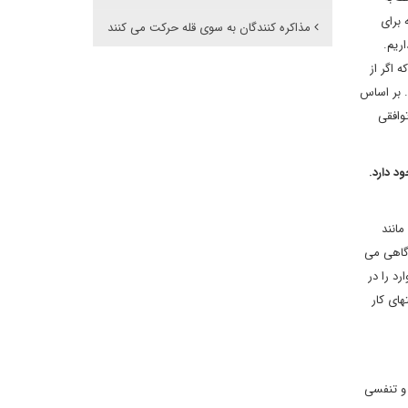
ه برای
مذاکره کنندگان به سوی قله حرکت می کنند
ریم.
م که اگر از
. بر اساس
وافقی
د دارد.
مانند
 گاهی می
رد را در
های کار
 و تنفسی