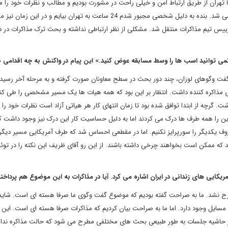
 تهران از طریق ارتباط امن و خیلی راحت در مشورت بودیم و مطالب و نظرات خود را م
منتظر دستورالعمل می ماندیم. در نهایت دستورالعمل ها نیز انجام می شد. بنده به دلیل شخصی مجبور شدم 24 ساعت به تهران بیایم و در 
ن رییس تیم مذاکرات منتقل شد. مشکلی از نظر ارتباطی نداشته و بحث ترک مذاکرات در د
«نمی توانید اسب ها را وسط مسابقه عوض کنید.» این پیام در واکنش به چه اقدامی 
 گفت وگوهای لوزان، چند دور بحث در سطح معاونان صورت گرفته و به مرحله آخر رسیده
 مذاکره کننده داشت. انتظار بر این بود که همه هیات ها یک مسیر مشخصی را طی کنن
اشت. گرچه از ابتدا توافق شده بود تا زمان انتهای کار هر هیاتی آزاد است نظرات خود را
. این را همه طرف ها درک می کردند اما به دلیل حساسیت کار این درک نیز وجود داشت 
روف یکدیگر را سورپرایز نکنیم. اما در مقطعی احساس شد که طرف آمریکایی مسیر دیگر
د که ممکن است بخواهند چرخی داشته باشند. از این رو آقای ظریف این نکته را در توئی
کایی های زندانی در ایران اشاره می کرد. آیا در مذاکرات به این موضوع هم پرداخت
 نشد. ما به صراحت گفته بودیم که موضوع گفت وگوی ما صرفا هسته ای است. شاید د
ایل وجود دارد. اما ما به صراحت بیان کردیم که مذاکرات صرفا هسته ای است. این 
در حاشیه جلسات به طور طبیعی بحث های مختلفی مطرح می شود که حالت مذاکره ندارد