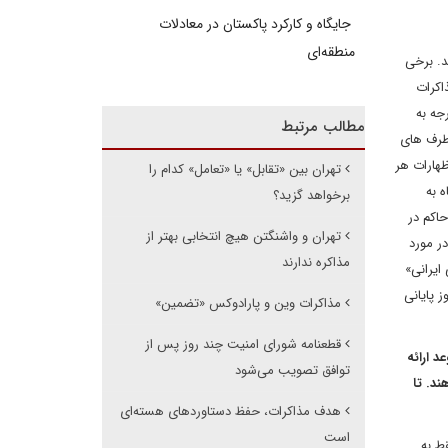
جایگاه و کارکرد پاکستان در معادلات
منطقه‌ای
د. برخی
اکرات
جه به
مطالب مرتبط
 طرف های
ظهارات هر
تهران بین «تقابل» یا «تعامل» کدام را
 به
برخواهد گزید؟
اکم در
تهران و واشنگتن هیچ انتخابی بهتر از
ر مورد
مذاکره ندارند
ایرانی»
 پایانی
‌مذاکرات وین و پارادوکس «تضمین»
قطعنامه شورای امنیت چند روز پس از
کایی ها در مقابل موعد ارائه
توافق تصویب می‌شود
د. تا
هدف مذاکرات، حفظ دستاوردهای هسته‌ای
است
ط به