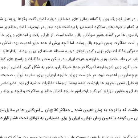
 در هتل کوبورگ وین با گمانه زمانی های مختلفی درباره فضای گفت وگوها رو به رو ش
ر کدام از طرف های مذاکره کننده نیز با برداشت خود سعی در توصیف فضای حاکم بر مذ
 فرانسوی ها می گفتند هنوز سوالاتی باقی مانده است. از طرفی رفت و آمدهای وزرای خار
 است مذاکرات بدون نتیجه باقی بماند. اما آنچه بیش از همه حایز اهمیت بود، تلاش
 درگیر مذاکرات برای نهایی کردن توافق درباره مسئله هسته ای ایران بودند. رفتارها و ا
زتاب می داد. حضور وزیر خارجه و هیات ایرانی در بالکن محل مذاکرات و پاسخ های کوتاه
ن کری وزیر امورخارجه آمریکا در جمع خبرنگاران، منجر به شکل گیری فضایی از جو ح
هم چندان بی اهمیت نبود. در خواست وزرای خارجه اروپایی برای سفر به ایران، صحبت د
ه به دلیل نقض تحریم ها بازدشت شده بودند از جمله مذاکرات حاشیه ای بود. «دیپلماسی 
ی و معاون اروپا و آمریکا وزارت امور خارجه فضای حاکم بر مذاکرات و آنچه بر چند روز
برداشت های ابتدایی از مذاکرات هسته ای در وین بر این مبنا قرار داشت که با توجه به زمان تعیین شده _ حداکثر 30 ژوئن _ آمری
ی کردند با تعیین زمان نهایی، ایران را برای دستیابی به توافق تحت فشار قرار دهن
رار نمی گیرد. این موضوع را هم به صورت علنی و هم به صورت خصوصی در مذاکرات نه فق