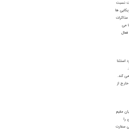
ات نسبت
یکایی ها
 مذاکرات
ا می
فعال
 استثنا
.
می کند.
خارج از
ان مقیم
 را
یی سفارت