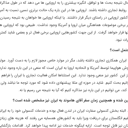
حال نتیجه بحث ها و توافق، انگیزه بیشتری را به اروپایی ها می دهد که در طول مذاکر
ران روابط تجاری داشته باشند. اروپایی ها در این باره یک حالت برتری نسبی نسبت به آمر
 کشور اروپایی در راستای دیگر قرار داشتند. یا اینکه اروپایی ها خواهان به نتیجه رسیدن
 در برخی موضوعات هماهنگی میان اروپا و آمریکا وجود نداشت. طبیعی بود که اروپایی ه
 قرار خواهد گرفت. از این جهت کشورهایی اروپایی برخی فعال تر و بعضی شاید کمتر 
ات نبود.
محتمل است؟
 ایران همکاری تجاری داشته باشد، مگر در موارد خاص مجوز لازم را به دست آورد. موارد
 هواپیما توسط آمریکا و اتحادیه اروپا به ایران است که منعی در این باره وجود ندارد
ن کشور نیز منعی وجود ندارد. این استثناها امکان فعالیت تجاری با ایران را فراهم 
انیم بحث کنیم. شاید در حوزه ای مثلا پیشنهادی داده شود که مورد توجه ما نباشد ولی 
 می توانیم در این باره نیز مذاکره کنیم که آیا به نتیجه می رسیم یا نه.
تعیین شده و همچنین زمان سفر آقای هاموند به ایران نیز مشخص شده است؟
ته بخش کنسولی سفارت ایران در لندن فعال بوده و خدمات کنسولی خود را به ایرانی
قیم انگلستان برای دریافت ویزا باید به کشورهای همسایه می رفتند که هزینه های زیادی
 نیز قابل توجه است. ارایه اینگونه خدمات نیز ادامه پیدا خواهد کرد. اقدامات بازگشا