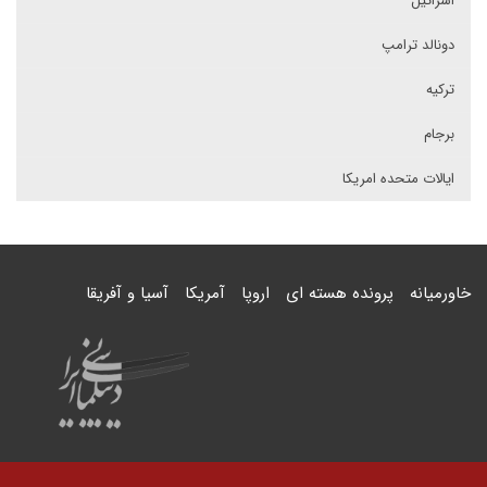
اسرائیل
دونالد ترامپ
ترکیه
برجام
ایالات متحده امریکا
خاورمیانه
پرونده هسته ای
اروپا
آمریکا
آسیا و آفریقا