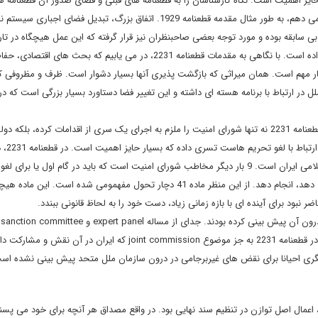
یز اهمیت است. نگاه کارشناسان را به قطعنامه های قبلی و فضای صدور آن قطعنامه ها
فضای سیاسی، بلکه مقدمات منتج به صدور قطعنامه ارجاع می دهم، به طور مثال مقدمه قطعنامه 1929. اتفاق بزرگ، تبدیل فضای اجباری س
سابقه بوده و مورد توجه بعضی صاحبنظران نیز قرار گرفته که این عمل هیچگاه در تا
متحد و تاریخ اعمال اقتدارات سیاسی شورای امنیت روی نداده است. با نگاهی به مقدمات قطعنامه 2231، در می یابیم که بحث های اقت
یار مهم است. همان میراثی که بازگشت پذیری آنها بسیار دشوار است. ظرف و مظروفی که
در ارتباط با برنامه هسته ای داشته و این تغییر فضا دستاورد بسیار بزرگی است که در
: مخاطب اصلی قطعنامه های قبلی دولت ایران بود. اما در قطعنامه 2231 نه تنها شورای امنیت را ملزم به اجرای یک سری از اقدامات کرده، ب
طرف مقابل برجام و حتی دولت
ماده 41 اشاره شده که فقط یک بار مخاطب آن جمهوری اسلامی ایران است. 9 بار دیگر مخاطب شورای امنیت است که باید در گام اول یا برای لغ
برداشتن یا اقداماتی یا احیانا واکنش هایی که می تواند روی دهد، انجام دهد. از این منظر ماده 41 دچار تحول مفهمومی شده است.
 نبود برای آینده ای با بازه زمانی زیاد، دست خود را به لحاظ قانونی ببندد.
 درون آن پیش بینی کرده بودند. جدای از مساله
expert panel
و
sanction committee
،
2 به جز موضوع
joint commission
که ایران در آن نقش و مشارکت دار
دیگری احیانا برای نقض های غیربرجامی در درون سازمان ملل متحد پیش بینی نشده اس
 اعمال اصل توازن در تنظیم سند نهایی بود. در واقع مصداق هر آنچه برای خود می پسن