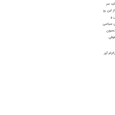
اید سر
ز این رو
ل و
ی سیاسی
ند معادل موارد به کار رفته در ماده 60 کنوانسیون
قوقی
لزام آور