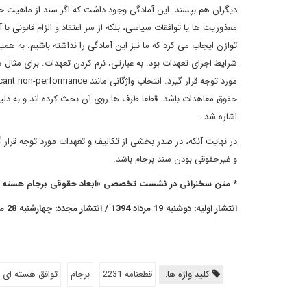
دیگران هم بپسند. این آمادگی وجود داشت که اگر سند از ماهیت حقو
معذوریت ها یا توافقات سیاسی، بلکه از سر اعتقاد و الزام قانونی با 
توازن ایجاب می کرد که ما نیز این آمادگی را نداشته باشیم. به هم
شرایط اجرای تعهدات بود. به عبارتی، نرم کردن تعهدات. برای مثال 
مورد توجه قرار گیرد. انتخاب واژگانی مانند
icant non-performance
حقوق معاهدات باشد. قطعا طرف ها روی آن بحث کرده اند و به دلیل
اشاره شد.
در نهایت آنکه، در صدر بخشی از تکالیف و تعهدات مورد توجه قرار گرف
و غیرحقوقی بودن سند برجام باشد.
* متن سخنرانی در نشست تخصصی «ابعاد حقوقی برجام هسته ای
انتشار اولیه: دوشنبه 19 مرداد 1394 / انتشار مجدد: چهارشنبه 28 مرداد 1394
کلید واژه ها:
قطعنامه 2231
برجام
توافق هسته ای