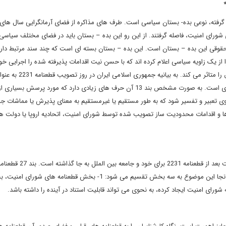
گرفته، نوعی بده- بستان سیاسی است. طرف های مذاکره از فضای آرمانگرایی سال های
 شورای امنیت، فاصله گرفتند. از این رو این بده – بستان باید در فضای مختلف سیاسی
صر حقوقی این بده – بستان است. این بده – بستان بسته ای است که چند سند مرتبط دار
از یک زاویه سیاسی اعلام کرده اند که با حسن نیت اقدامات پذیرفته شده را اجرایی خو
و در کنار آن، اسناد دیگری که اجرایی شدن و تفسیر سند مورد توافق را متاثر می کن
شورای امنیت اشاره می کنم که دارای مولفه های حقوقی بسیار زیادی است. به صورت مشخص بند 13 آن حرف های زیادی دارد که مورد پرسش
تعبیر و تفسیر شود که به طور مستقیم یا غیرمستقیم به معنای پذیرش یا مماشات ج
 ها و اقدامات محدودیت ساز تصویب شده توسط شورای امنیت، اتحادیه اروپا یا دولت 
موضوع مورد توجه دیگر دستاوردها و میراثی است که شورای امنیت بعد از قطعنا
نکته اشاره می کند که این وضعیت نباید تبدیل به رویه شود. در همانجا این موضوع به سه بخش تقسیم می شود: 1- بخش قطعنامه های ش
ای امنیت ایجاد کرده، به نحوی می تواند قابلیت استناد در آینده را داشته باشد.