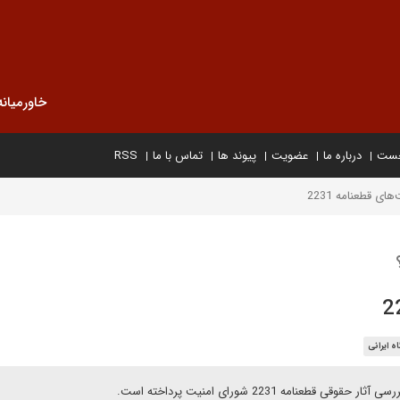
خاورمیانه
خست
درباره ما
عضویت
پیوند ها
تماس با ما
RSS
ی قطعنامه 2231
ه ایرانی
مه 2231 شورای امنیت پرداخته است.