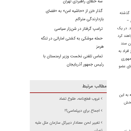
سه خطای راهبردی تهران
گذار خزر از «حاشیه امن» به «فضای
 گذشته
بازدارندگی متراکم
 –
د. در یک
ترامپ گرفتار در شن‌زار سیاسی
اهند کرد
حمله موشکی به کشتی اماراتی در تنگه
د. به بیانیه جمهوری اسلامی ایران در روز تصویب قطعنامه 2231 به عنوان سند
هرمز
 بسیاری از افراد به
تماس تلفنی نخست وزیر ارمنستان با
مهوری
رئیس جمهور آذربایجان
های عضو
مطالب مرتبط
مه 2231 برای خود و جامعه بین الملل به جا گذاشته است. بند 27 قطعنامه به این
غروب قطع‌نامه، طلوع تضاد
ورای امنیت، بخش
اجماع برای دیپلماسی؟!
تغییر لحن معنادار دبیرکل سازمان ملل علیه
تهران