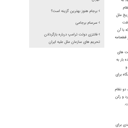
، نه
یستم نظام
برجام هنوز بهترین گزینه است؟
ریخ ملل
صادی، حفاظت
سرسام برجامی
 با آن
فانتزی دولت ترامپ درباره بازگردادن
 قطعنامه
تحریم های سازمان ملل علیه ایران
لکه دولت های
 های ثالث را که به نوعی در ارتباط با لغو تحریم هاست تسری داده که بسیار حایز اهمیت است. در قطعنامه 2231، ده بار به
و و
 این ماده هیچگاه برای
 دو نظام
د و رکن
ت.
دی برای