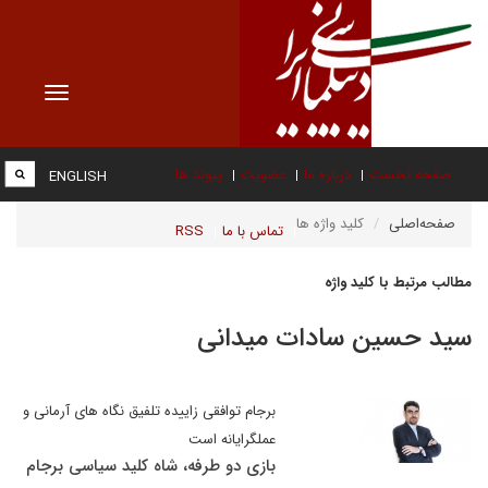
Toggle
vigation
صفحه نخست
درباره ما
عضویت
پیوند ها
ENGLISH
صفحه‌اصلی
کلید واژه ها
تماس با ما
RSS
مطالب مرتبط با کلید واژه
سید حسین سادات میدانی
برجام توافقی زاییده تلفیق نگاه های آرمانی و
عملگرایانه است
بازی دو طرفه، شاه کلید سیاسی برجام