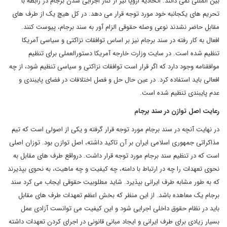
بین المللی نمی دانند. اتحادیه اروپا نیز از کنار اجرایی شدن برجام در رابطه با
تحریم های یکجانبه خود مورد توجه قرار می دهد. در کل هیچ یک از طرف های
مقابل حاضر نشدند نوعی وصله حقوقی الزام آور به سند برجام، پیوست کنند.
افعال به کار رفته در سند برجام نیز بر اساس توافقات نزاکتی و سیاسی آمریکا
تنظیم شده است. در سایت وزارت خارجه آمریکا دستورالعملی برای تنظیم
موافقنامه وجود دارد که اگر قرار است توافقات نزاکتی و سیاسی تنظیم شود، از چه
افعالی باید استفاده کرد. در عین حال حل و فصل اختلافات در فضای پایبندی و
عدم پایبندی تنظیم شده است.
رعایت اصل توازن در سند برجام
در نهایت آنچه در سند برجام مورد توجه قرار گرفته و یکی از اصولی است که تیم
مذاکراتی جمهوری اسلامی ایران بر آن تاکید داشته، اصل توازن بود. توزان اصلی
است که در تنظیم سند برجام مورد توجه قرار داشت. درواقع طرف های مقابل به
نحوی تعهدات را چه در ارتباط با دامنه، چه کیفیت و چه ماهیت، به نحوی بپذیرند
که به طور مشابه طرف ایرانی بپذیرد. شاید مطلوبیت حقوقی ایجاب می کرد سند
برجام یک معاهده باشد. از این منظر که بخش اعظم تعهدات طرف های مقابل
باید در نظام حقوق داخلی اجرایی شود و این کیفیت می توانست آزادی عمل
بسیار زیادی برای طرف ایرانی و ایجاد مبانی قانونی در اجرای کردن تعهدات داشته