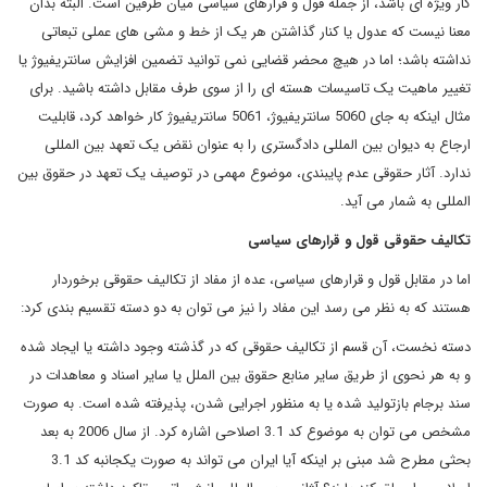
کار ویژه ای باشد، از جمله قول و قرارهای سیاسی میان طرفین است. البته بدان
معنا نیست که عدول یا کنار گذاشتن هر یک از خط و مشی های عملی تبعاتی
نداشته باشد؛ اما در هیچ محضر قضایی نمی توانید تضمین افزایش سانتریفیوژ یا
تغییر ماهیت یک تاسیسات هسته ای را از سوی طرف مقابل داشته باشید. برای
مثال اینکه به جای 5060 سانتریفیوژ، 5061 سانتریفیوژ کار خواهد کرد، قابلیت
ارجاع به دیوان بین المللی دادگستری را به عنوان نقض یک تعهد بین المللی
ندارد. آثار حقوقی عدم پایبندی، موضوع مهمی در توصیف یک تعهد در حقوق بین
المللی به شمار می آید.
تکالیف حقوقی قول و قرارهای سیاسی
اما در مقابل قول و قرارهای سیاسی، عده از مفاد از تکالیف حقوقی برخوردار
هستند که به نظر می رسد این مفاد را نیز می توان به دو دسته تقسیم بندی کرد:
دسته نخست، آن قسم از تکالیف حقوقی که در گذشته وجود داشته یا ایجاد شده
و به هر نحوی از طریق سایر منابع حقوق بین الملل یا سایر اسناد و معاهدات در
سند برجام بازتولید شده یا به منظور اجرایی شدن، پذیرفته شده است. به صورت
مشخص می توان به موضوع کد 3.1 اصلاحی اشاره کرد. از سال 2006 به بعد
بحثی مطرح شد مبنی بر اینکه آیا ایران می تواند به صورت یکجانبه کد 3.1