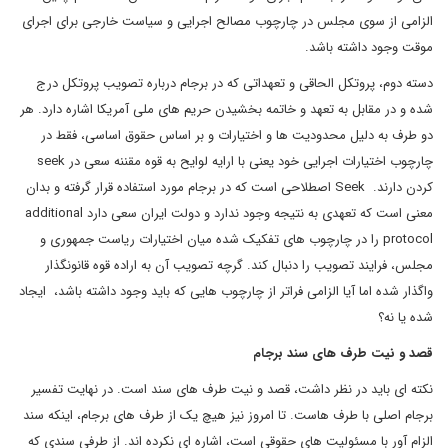
الزامی از سوی مجلس در چارچوب مصالح اجرایی و سیاست خارجی برای اجرای
موقت وجود داشته باشد.
دسته دوم، پروتکل الحاقی و تعهداتی که در برجام درباره تصویب پروتکل درج
شده و در مقابل به تعهد و خاتمه بخشیدن حریم های ملی آمریکا اشاره دارد. هر
دو طرف به دلیل محدودیت ها و اختیارات و بر اساس حقوق اساسی، فقط در
چارچوب اختیارات اجرایی خود یعنی با ارایه لوایح به قوه مقننه سعی در
seek
کردن دارند.
Seek
اصطلاحی است که در برجام مورد استفاده قرار گرفته و بدان
معنی است که تعهدی به نتیجه وجود ندارد و دولت ایران سعی دارد
additional
protocol
را در چارچوب های تفکیک شده میان اختیارات ریاست جمهوری و
مجلس، فرایند تصویب را دنبال کند. گرچه تصویب آن به اراده قوه قانونگذار
واگذار شده اما آیا الزامی فراتر از چارچوب هایی که باید وجود داشته باشد، ایجاد
شده یا نه؟
قصد و نیت طرف های سند برجام
نکته ای باید در نظر داشت، قصد و نیت طرف های سند است. در نهایت تفسیر
برجام اصلی با طرف هاست. تا امروز نیز هیچ یک از طرف های برجام، اینکه سند
الزام آور با مسئولیت های حقوقی است، اشاره ای نکرده اند. از طرفی سندی که