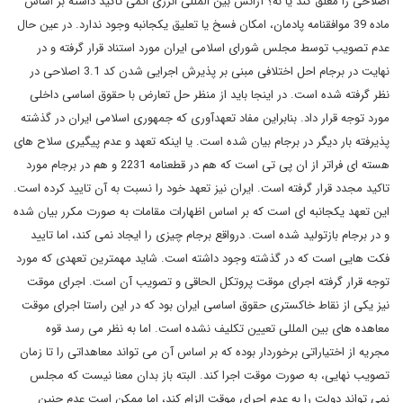
اصلاحی را معلق کند یا نه؟ آژانس بین المللی انرژی اتمی تاکید داشته بر اساس
ماده 39 موافقنامه پادمان، امکان فسخ یا تعلیق یکجانبه وجود ندارد. در عین حال
عدم تصویب توسط مجلس شورای اسلامی ایران مورد استناد قرار گرفته و در
نهایت در برجام احل اختلافی مبنی بر پذیرش اجرایی شدن کد 3.1 اصلاحی در
نظر گرفته شده است. در اینجا باید از منظر حل تعارض با حقوق اساسی داخلی
مورد توجه قرار داد. بنابراین مفاد تعهدآوری که جمهوری اسلامی ایران در گذشته
پذیرفته بار دیگر در برجام بیان شده است. یا اینکه تعهد و عدم پیگیری سلاح های
هسته ای فراتر از ان پی تی است که هم در قطعنامه 2231 و هم در برجام مورد
تاکید مجدد قرار گرفته است. ایران نیز تعهد خود را نسبت به آن تایید کرده است.
این تعهد یکجانبه ای است که بر اساس اظهارات مقامات به صورت مکرر بیان شده
و در برجام بازتولید شده است. درواقع برجام چیزی را ایجاد نمی کند، اما تایید
فکت هایی است که در گذشته وجود داشته است. شاید مهمترین تعهدی که مورد
توجه قرار گرفته اجرای موقت پروتکل الحاقی و تصویب آن است. اجرای موقت
نیز یکی از نقاط خاکستری حقوق اساسی ایران بود که در این راستا اجرای موقت
معاهده های بین المللی تعیین تکلیف نشده است. اما به نظر می رسد قوه
مجریه از اختیاراتی برخوردار بوده که بر اساس آن می تواند معاهداتی را تا زمان
تصویب نهایی، به صورت موقت اجرا کند. البته باز بدان معنا نیست که مجلس
نمی تواند دولت را به عدم اجرای موقت الزام کند، اما ممکن است عدم چنین