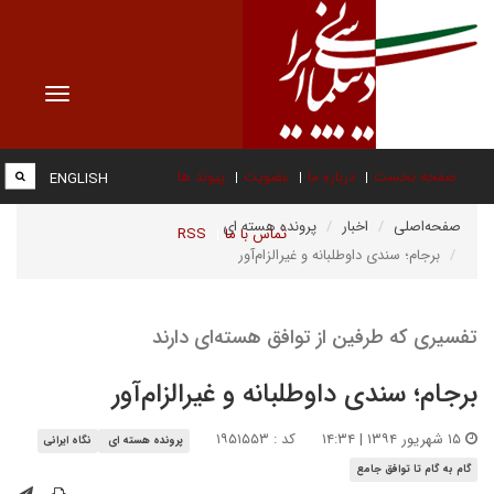
Toggle
vigation
صفحه نخست
درباره ما
عضویت
پیوند ها
ENGLISH
صفحه‌اصلی
اخبار
پرونده هسته ای
تماس با ما
RSS
برجام؛ سندی داوطلبانه و غیرالزام‌آور
تفسیری که طرفین از توافق هسته‌ای دارند
برجام؛ سندی داوطلبانه و غیرالزام‌آور
۱۵ شهریور ۱۳۹۴ | ۱۴:۳۴
کد : ۱۹۵۱۵۵۳
پرونده هسته ای
نگاه ایرانی
گام به گام تا توافق جامع