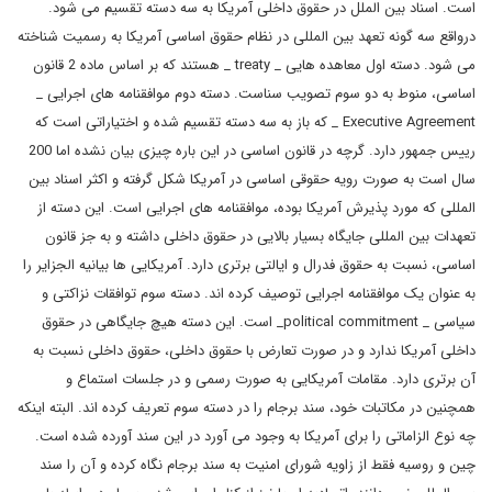
است. اسناد بین الملل در حقوق داخلی آمریکا به سه دسته تقسیم می شود.
درواقع سه گونه تعهد بین المللی در نظام حقوق اساسی آمریکا به رسمیت شناخته
می شود. دسته اول معاهده هایی _
treaty
_ هستند که بر اساس ماده 2 قانون
اساسی، منوط به دو سوم تصویب سناست. دسته دوم موافقنامه های اجرایی _
Executive Agreement
_ که باز به سه دسته تقسیم شده و اختیاراتی است که
رییس جمهور دارد. گرچه در قانون اساسی در این باره چیزی بیان نشده اما 200
سال است به صورت رویه حقوقی اساسی در آمریکا شکل گرفته و اکثر اسناد بین
المللی که مورد پذیرش آمریکا بوده، موافقنامه های اجرایی است. این دسته از
تعهدات بین المللی جایگاه بسیار بالایی در حقوق داخلی داشته و به جز قانون
اساسی، نسبت به حقوق فدرال و ایالتی برتری دارد. آمریکایی ها بیانیه الجزایر را
به عنوان یک موافقنامه اجرایی توصیف کرده اند. دسته سوم توافقات نزاکتی و
سیاسی _
political commitment
_ است. این دسته هیچ جایگاهی در حقوق
داخلی آمریکا ندارد و در صورت تعارض با حقوق داخلی، حقوق داخلی نسبت به
آن برتری دارد. مقامات آمریکایی به صورت رسمی و در جلسات استماع و
همچنین در مکاتبات خود، سند برجام را در دسته سوم تعریف کرده اند. البته اینکه
چه نوع الزاماتی را برای آمریکا به وجود می آورد در این سند آورده شده است.
چین و روسیه فقط از زاویه شورای امنیت به سند برجام نگاه کرده و آن را سند