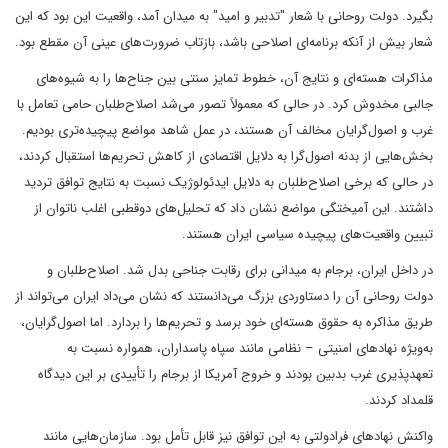
بگیرد. دولت روحانی با شعار "تدبیر و امید" به میدان آمد، واقعیت این بود که این
شعار بیش از آنکه برنامه‌ای اصلاحی باشد، بازتاب ضرورت‌های عینی آن مقطع بود.
مذاکرات هسته‌ای و نتایج آن، خطوط تمایز سنتی بین جناح‌ها را به شیوه‌های
جالبی مخدوش کرد. در حالی که معمولاً تصور می‌شد اصلاح‌طلبان حامی تعامل با
غرب و اصول‌گرایان مخالف آن هستند، در عمل شاهد مواضع پیچیده‌تری بودیم.
بخش‌هایی از بدنه اصول‌گرا به دلایل اقتصادی از کاهش تحریم‌ها استقبال کردند،
در حالی که برخی اصلاح‌طلبان به دلایل ایدئولوژیک نسبت به نتایج توافق تردید
داشتند. این آمیختگی مواضع نشان داد که تحلیل‌های دوقطبی اغلب ناتوان از
تبیین واقعیت‌های پیچیده سیاسی ایران هستند.
در داخل ایران، برجام به میدانی برای رقابت جناحی بدل شد. اصلاح‌طلبان و
دولت روحانی آن را دستاوردی بزرگ می‌دانستند که نشان می‌داد ایران می‌تواند از
طریق مذاکره به حقوق هسته‌ای خود برسد و تحریم‌ها را بردارد. اما اصول‌گرایان،
به‌ویژه نهادهای امنیتی – نظامی مانند سپاه پاسداران، همواره نسبت به
تعهدپذیری غرب بدبین بودند و خروج آمریکا از برجام را تأییدی بر این دیدگاه
قلمداد کردند.
واکنش نهادهای فرادولتی به این توافق نیز قابل تأمل بود. سازمان‌هایی مانند