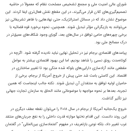
شورای عالی امنیت ملی و مجمع تشخیص مصلحت نظام که معمولاً در حاشیه
تصمیم‌گیری‌های کلان قرار می‌گیرند، در این مقطع نقش فعال‌تری ایفا کردند. این
موضوع نشان داد که در مسائل استراتژیک، حتی نهادهایی با ظاهر تشریفاتی نیز
می‌توانند به بازیگرانی مؤثر تبدیل شوند. همچنین، نحوه برخورد قوه قضائیه با
برخی چهره‌های حامی توافق در سال‌های بعد، گویای وجود شکاف‌های عمیق‌تر در
درک مصالح ملی بود.
پیامدهای اقتصادی برجام نیز در تحلیل نهایی نباید نادیده گرفته شود. اگرچه در
کوتاه‌مدت رونق نسبی را شاهد بودیم، اما این بهبود اقتصادی بیشتر به عوامل
مقطعی مانند آزادسازی دارایی‌های بلوکه شده متکی بود تا تغییر ساختاری در
اقتصاد. این کاستی باعث شد حتی پیش از خروج آمریکا از برجام، برخی از
حامیان اولیه توافق به منتقدان آن تبدیل شوند. نکته جالب اینجاست که همین
تجربه، بعدها بر نحوه مواجهه با موضوعاتی مانند الحاق به سازمان تجارت جهانی
نیز تأثیر گذاشت.
خروج یک‌جانبه آمریکا از برجام در سال ۲۰۱۸ را می‌توان نقطه عطف دیگری در
این روند دانست. این اقدام نه‌تنها موازنه قدرت داخلی را به نفع جریان‌های منتقد
غرب تغییر داد، بلکه نوعی بازتعریف در مفهوم "اعتمادسازی بین‌المللی" در گفتمان