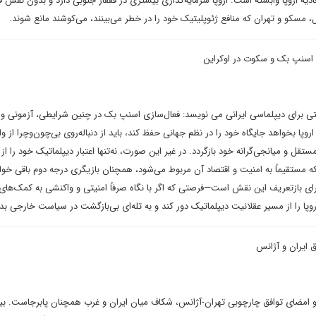
حادیه اروپا وابسته است. اروپا سرمایه‌گذاری بیشتری در قفقاز جنوبی دارد و بدون نقش ف
ل، مسکو و تهران که منافع ژئوپلیتیک خود را در خطر می‌بینند، می‌کوشند مانع شوند.
 اسنپ بک و سکوت در اوکراین
برای دیپلماسی ایرانی می نویسد: فعال‌سازی اسنپ بک در چنین شرایطی، آزمونی وا
اروپا بخواهد جایگاه خود را در نظم جهانی حفظ کند، باید از دنباله‌روی بی‌چون‌وچرا از و
تقل و میانجی‌گرانه خود بازگردد. در غیر این صورت، نه‌تنها اعتبار دیپلماتیک خود را ا
که مستقیماً به امنیت و اقتصاد آن مربوط می‌شود، همچنان بازیگری درجه‌ دوم باقی خوا
رای بازتعریف این نقش است—فرصتی که اگر با نگاه صرفاً امنیتی و واکنشی به کمک‌های
پا را از مسیر عقلانیت دیپلماتیک دور کند و به تله‌ای بی‌بازگشت در سیاست خارجی بد
ق ایران و آژانس
 امضای توافق چارچوبی تهران-آژانس، شکاف میان ایران و غرب همچنان پابرجاست. بیان