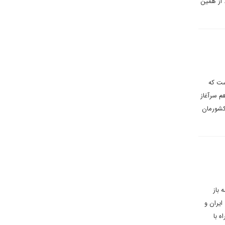
 از همین
ست که
م سرآغاز
کشورمان
 باز
ایران و
 با