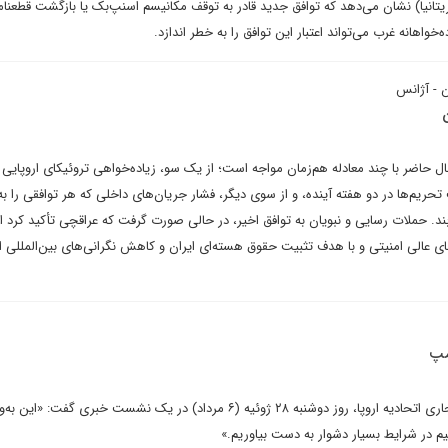
بریتانیا) نشان می‌دهد که توافق جدید قادر به توقف مکانیسم اسنپ‌بک یا بازگشت قطعنامه
اهانه غرب می‌تواند اعتبار این توافق را به خطر اندازد.
ن - آژانس
ن
 حاضر با چند معادله هم‌زمان مواجه است؛ از یک سو، زیاده‌خواهی تروئیکای اروپایی و
حریم‌ها در دو هفته آینده، و از سوی دیگر، فشار جریان‌های داخلی که هر توافقی را به
د. حملات رسایی و نبویان به توافق اخیر، در حالی صورت گرفت که عراقچی تأکید کرد ا
ای عالی امنیتی و با هدف تثبیت حقوق هسته‌ای ایران و کاهش نگرانی‌های بین‌المللی 
مپ
ماروش شفچوویچ، کمیسیونر تجاری اتحادیه اروپا، روز دوشنبه ۲۸ ژوئیه (۶ مرداد) در یک نشست خبری گفت: «
یم در شرایط بسیار دشوار به دست بیاوریم.»