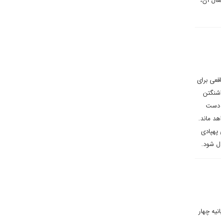
عال آن،
قعی برای
اشنگتن
ز دست
هد ماند.
 پهپادی
ل شود.
یه چهار