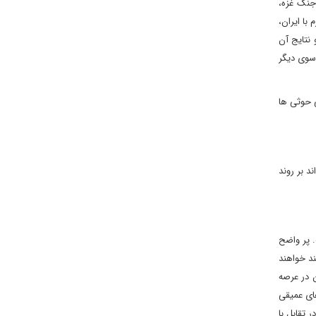
 جنگ غزه،
با ایران،
 نتایج آن
 سوی دیگر
ی حوثی ها
د بر روند
. پر واضح
ند خواهند
ن در عرصه
های عمیقی
 تقابل با