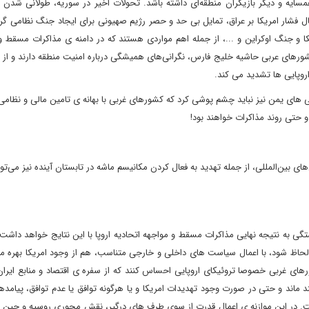
همسایه و دیگر بازیگران منطقه‌ای داشته باشد. تحولات اخیر در سوریه، طولانی شدن
ال فشار امریکا بر عراق، تمایل بی حد و حصر رژیم صهیونی برای ایجاد جنگ نظامی گرم 
ا و جنگ اوکراین و ...، از جمله اهم مواردی هستند که در دامنه ی مذاکرات مسقط و
کشورهای عربی حاشیه خلیج فارس، نگرانی‌های همیشگی درباره امنیت منطقه دارند و از
اروپایی ها تشدید می کند.
حوثی های یمن نیز نباید چشم پوشی کرد که کشورهای غربی با بهانه ی تامین مالی و نظام
 حتی روند مذاکرات خواهند بود!
ی بین‌المللی، از جمله تهدید به فعال کردن مکانیسم ماشه در تابستان آینده نیز می‌توان
بستگی به نتیجه نهایی مذاکرات مسقط و مواجهه اتحادیه اروپا با این نتایج خواهد داشت
 لحاظ شود، با اعمال سیاست های داخلی و خارجی متناسب، هم از وجود امریکا بهره م
ورهای غربی خصوصا تروئیکای اروپایی احساس کنند که از سفره ی اقتصاد و منابع ایرا
ماند و حتی در صورت وجود تهدیدات امریکا و یا هرگونه توافق یا عدم توافق، پیامد
 داشت. در این موازنه ی اعمال قدرت از سوی طرف های درگیر، نقش محوری روسیه و چین در