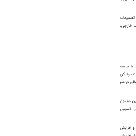
ذ تصمیمات
ت خارجی،
 با جامعه
د، ولیکن
افق فراهم
ین دو نوع
می، تسهیل
 و افزایش
فق افزایش