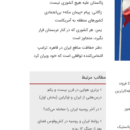
پاکستان علیه هیچ کشوری نیست
زاکانی: پیام «پیمان مکه» بی‌اعتمادی
کشورهای منطقه به آمریکاست
یمن: هر کشوری که در کنار عربستان قرار
بگیرد، متجاوز است
دفتر حفاظت منافع ایران در قاهره: ترامپ
التماس‌کننده توافقی است که خود ویران کرد
مطالب مرتبط
به گفته یک نماینده مجلس ایران که عضو کمیته روابط خارجی و امنیت ملی ایران است، ایران باید «بسیار زود پس از آغاز سال» حدود 24 فروند
برتری هوایی در قرن بیست و یکم:
ظه‌کارترین
درس‌هایی از ایران و اوکراین (بخش اول)
نوز
در آخر روسیه ایران را معامله می‌کند؟
روابط ایران و روسیه در کش‌وقوس فضای
بالستیک
بعد از جنگ ۱۲ روزه