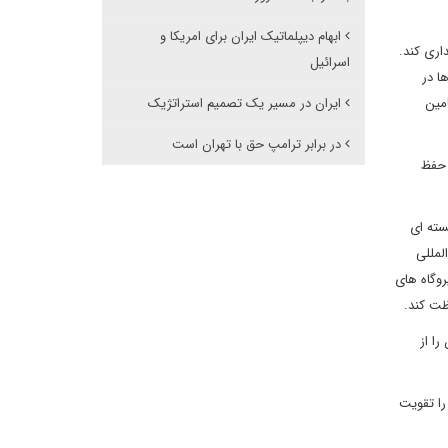
ابهام دیپلماتیک ایران برای امریکا و
می‌دهد تا سوخو-35 روسی و همچنین 12 تاسیسات سامانه دفاع هوایی اس-400 را خریداری کند.
اسرائیل
بی ها در
مین
ایران در مسیر یک تصمیم استراتژیک
در برابر ترامپ حق با تهران است
 حفظ
سته ای
لمللی
روگاه های
ظت کند.
ا از
را تقویت