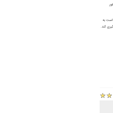
ور
است به
یری کند.