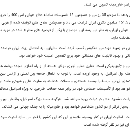
اسر خاورمیانه تعیین می کنند.
پهپادهای ایرانی یک ابزار چانه‌زنی مفید بوده‌اند که به ایران امکان 
به گفته رسانه های انگلیسی، روسیه در اوت 2022 بابت حمایت های 151.5 میلیون دلاری ایران غرامت می داد و همچنین سلاح های توقیف شده از غر
ی هوایی ایران، به نظر می رسد این موضوع با یکی از فرضیه های مطرح شده در مورد تا
طابقت دارد.
خوبی در زمینه مهندسی معکوس کسب کرده است. بنابراین، به احتمال زیاد، ایران درصدد
ی و بهبود قابلیت های عملیاتی خود برای تضمین امنیت خود خواهد بود.
و ژئوپلیتیکی است. تعلیق عملی اجرای توافق هسته ای و راه اندازی مجدد برنامه ه
له اول اسرائیل، به وجود آورده است. با توجه به انفعال جامعه بین‌المللی و آژانس بین‌ا
های ایرانی مرتبط با توسعه هسته‌ای و حملات هدفمند به سایت های راهبردی مانند نی
در خواهد بود از تأسیسات حساس خود در برابر همه حملات خارجی، به ویژه اسرائیل محاف
باعث تشدید تنش در دولت یهود خواهد شد. هرگونه حمله بزرگ اسرائیل، واکنش تهران ر
سیار فراتر از دو کشور متخاصم خواهد بود و خاورمیانه را به جنگ جهانی می کشاند.
. فعالیت ایران در کنار روسیه، علاوه بر این که این کشور را قادر می سازد امنیت خود 
ه ای نیز در نظر گرفته شده است.