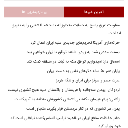
آخرین خبرها
پر بازدیدترین ها
مقاومت عراق پاسخ به حملات متجاوزانه به حشد الشعبی را به تعویق
انداخت
خزانه‌داری آمریکا تحریم‌های جدیدی علیه ایران اعمال کرد
بسنت مدعی شد: به زودی شاهد توافق با ایران خواهیم بود
اسحاق دار: امیدواریم توافق مکه به ثبات در منطقه کمک کند
پایان عمر ۵۰ ساله دلارهای نفتی به دست ایران
عبرت مصر و سوئز برای ایران و تنگه هرمز
اردوغان: پیمان سه‌جانبه با عربستان و پاکستان علیه هیچ کشوری نیست
زاکانی: پیام «پیمان مکه» بی‌اعتمادی کشورهای منطقه به آمریکاست
یمن: هر کشوری که در کنار عربستان قرار بگیرد، متجاوز است
دفتر حفاظت منافع ایران در قاهره: ترامپ التماس‌کننده توافقی است که
خود ویران کرد