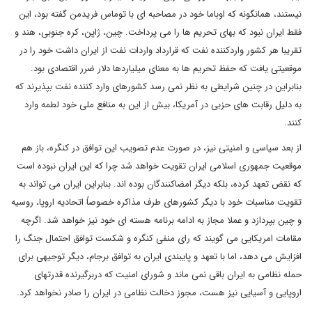
نیستند، همانگونه که اوباما خود در مصاحبه ای با توماس فریدمن گفته بود، این
فقط ایران نبود که بهای تحریم ها را می پرداخت. چین، ژاپن، کره جنوبی، هند و
تقریبا هر کشور واردکننده نفت که قرارداد واردات نفت از ایران داشت خود را در
موقعیتی یافت که حفظ تحریم ها به معنای میلیاردها دلار ضرر اقتصادی بود.
بنابراین در چنین شرایطی به نظر نمی رسد کشورهای وارد کننده نفت بپذیرند که
به دلیل رقابت های حزبی در آمریکا، بیش از این به منافع ملی خود لطمه وارد
کنند.
از بعد سیاسی و امنیتی نیز، در صورت عدم تصویب این توافق در کنگره، باز هم
موقعیت جمهوری اسلامی ایران تقویت خواهد شد چرا که این ایران نبوده است
که نقض تعهد کرده، بلکه دیگر امضاکنندگان بوده اند. بنابراین ایران می تواند به
تقویت مناسبات خود با دیگر کشورهای طرف مذاکره خصوصاً اتحادیه اروپا، روسیه
و چین بپردازد و عملا مجاز به ادامه برنامه هسته ای خود نیز خواهد شد. اگرچه
مقامات امریکایی می گویند که رای منفی کنگره و شکست توافق احتمال جنگ را
افزایش می دهد، اما با تعهد و پایبندی ایران به توافق برجام، دیگر توجیهی برای
حمله نظامی به ایران باقی نمی ماند و شورای امنیت که دربرگیرنده قدرتهای
اروپایی و آسیایی نیز هست، مجوز دخالت نظامی در ایران را صادر نخواهد کرد.