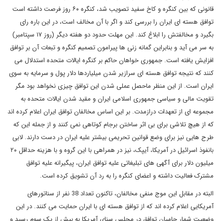
قانونی که بین کنگره و کاخ سفید تصویب شد، کنگره ۶۰ روز فرصت داشته است
توافق هسته ای ایران را بررسی کند و اگر با آن مخالف است، در این باره رای
بگیرد و مخالفتش را ابلاغ کند. این مهلت حدود دو هفته دیگر (روز ۱۷ سپتامبر)
به سر می آید و بنابراین گمانه زنی ها پیرامون تصمیم کنگره و تبعات آن بر توافق
افزایش یافته است. جمهوری خواهان حاکم بر کنگره ایالات متحده استدلال می
کنند که نتیجه توافق هسته ای سرازیر شدن میلیاردها دلار پول و سرمایه به سوی
ایران است. از این منظر ماحصل عملی شدن این توافق چیزی نخواهد بود مگر
تقویت مالی و سیاسی جمهوری اسلامی ایران و مقید شدن ایالات متحده به
مجموعه ای از تعهدات درازمدت. بر این اساس مخالفان توافق ایران اعلام کرده اند
که از هیچ تلاشی برای بی اثر ساختن برجام کوتاهی نمی کنند و از جمله این که
طرح هایی نیز برای وضع قوانین تحریمی بیشتر علیه ایران در دست دارند. لابی
بانفوذ اسرائیل در آمریکا، آیپک، نیز در همراهی با این گروه و با هزینه حداقل ۲۰
میلیون دلار برای آگهی های تبلیغاتی علیه توافق ایران، پیگیرانه علیه توافق
مشترک فعالیت داشته و اعضای کنگره را به رد آن تشویق کرده است
.
البته در مقابل این موج منفی مخالفان، تاکنون تعداد 38 نفر از سناتورهای
آمریکایی اعلام کرده اند که از توافق هسته ای با ایران حمایت می کنند. در این
وضعیت شمار حامیان توافق در مجلس سنای آمریکا به بیش از یک سوم رسید و