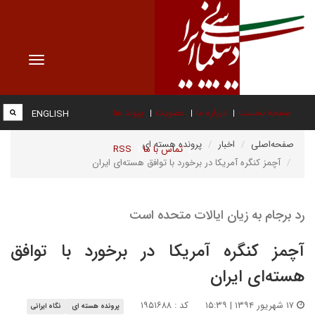
Toggle
vigation
صفحه نخست
درباره ما
عضویت
پیوند ها
ENGLISH
صفحه‌اصلی
اخبار
پرونده هسته ای
تماس با ما
RSS
آچمز کنگره آمریکا در برخورد با توافق هسته‌ای ایران
رد برجام به زیان ایالات متحده است
آچمز کنگره آمریکا در برخورد با توافق
هسته‌ای ایران
۱۷ شهریور ۱۳۹۴ | ۱۵:۳۹
کد : ۱۹۵۱۶۸۸
پرونده هسته ای
نگاه ایرانی