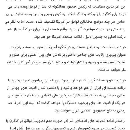
این امر بدین معناست که رئیس جمهور همانگونه که بعد از توافق وعده داد، می
تواند رأی کنگره را وتو کند و دیگر امکان رد کردن وتوی وی نیز وجود ندارد. بر این
اساس هر چند موضع مخالفان توافق در آمریکا تضعیف شده است، اما به نظر می
رسد حتی در صورت موفقیت آنها و رد توافق هسته ای با ایران در کنگره، باز هم
بازنده اصلی به چندین دلیل، ایالات متحده آمریکا خواهد بود.
در درجه نخست؛ رد توافق هسته ای در کنگره آمریکا از سوی جامعه جهانی به
عنوان پیروزی رقابت های جناحی داخلی بر تلاش های بین المللی برای صلح و
امنیت تعبیر شده و وجهه و اعتبار دولت و جناح های سیاسی در آمریکا را خدشه
دار خواهد ساخت.
در درجه دوم؛ هماهنگی و اتفاق نظر موجود بین المللی پیرامون نحوه برخورد با
برنامه هسته ای ایران از هم خواهد پاشید و با دلسرد شدن قدرت های جهانی از
امکان دستیابی به یک توافق مشترک، برخوردهای انفرادی و مطابق با منافع ملی
هر یک از قدرت ها، جای برخورد مشترک را خواهد گرفت که البته این امر تا حد
زیادی به نفع جمهوری اسلامی ایران خواهد بود.
از منظر ادامه تحریم های اقتصادی نیز (در صورت عدم تصویب توافق در کنگره) با
ایجاد گسست در جبهه کشورهای غربی، تحریمها دیگر به صورت قبل قابل اجرا