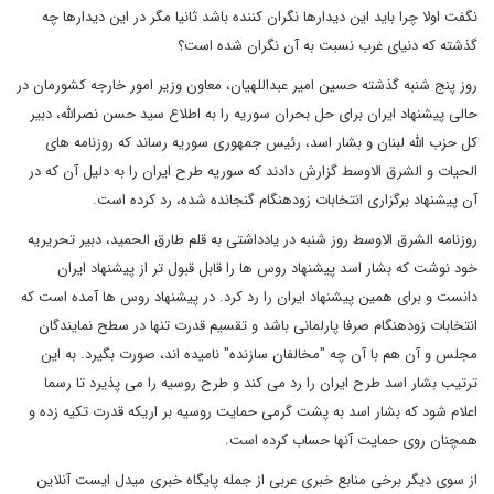
نگفت اولا چرا باید این دیدارها نگران کننده باشد ثانیا مگر در این دیدارها چه
گذشته که دنیای غرب نسبت به آن نگران شده است؟
روز پنج شنبه گذشته حسین امیر عبداللهیان، معاون وزیر امور خارجه کشورمان در
حالی پیشنهاد ایران برای حل بحران سوریه را به اطلاع سید حسن نصرالله، دبیر
کل حزب الله لبنان و بشار اسد، رئیس جمهوری سوریه رساند که روزنامه های
الحیات و الشرق الاوسط گزارش دادند که سوریه طرح ایران را به دلیل آن که در
آن پیشنهاد برگزاری انتخابات زودهنگام گنجانده شده، رد کرده است.
روزنامه الشرق الاوسط روز شنبه در یادداشتی به قلم طارق الحمید، دبیر تحریریه
خود نوشت که بشار اسد پیشنهاد روس ها را قابل قبول تر از پیشنهاد ایران
دانست و برای همین پیشنهاد ایران را رد کرد. در پیشنهاد روس ها آمده است که
انتخابات زودهنگام صرفا پارلمانی باشد و تقسیم قدرت تنها در سطح نمایندگان
مجلس و آن هم با آن چه "مخالفان سازنده" نامیده اند، صورت بگیرد. به این
ترتیب بشار اسد طرح ایران را رد می کند و طرح روسیه را می پذیرد تا رسما
اعلام شود که بشار اسد به پشت گرمی حمایت روسیه بر اریکه قدرت تکیه زده و
همچنان روی حمایت آنها حساب کرده است.
از سوی دیگر برخی منابع خبری عربی از جمله پایگاه خبری میدل ایست آنلاین