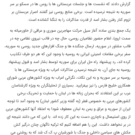
گزارش دادند که نشست ها و جلسات عربستانی ها با روس ها در مسکو بر سر
سوریه به نتیجه نرسیده است. برخی منابع روسی نیز گفتند اصرار عربستان بر
لزوم کنار رفتن بشار اسد از قدرت مذاکرات را به تنگنا کشانده است.
یک جمع بندی ساده: آغاز سیل حرکت مهاجرین سوری و عراقی از خاورمیانه به
سمت اروپا، اعلام حضور نظامیان روسی، حال چه در قالب نیروی نظامی چه در
قالب مشاور در سوریه، ارسال جنگنده ها و جنگ افزارهای جدید روسی به سوریه،
سفر برخی مقامات امنیتی ایرانی به روسیه با وجود این که هر دو طرف تکذیب
کرده اند، رد پیشنهاد راه حل ایران برای سوریه توسط بشار اسد و قبول پیشنهاد
روسیه به جای آن، به نتیجه نرسیدن مذاکرات اعراب به ویژه عربستانی ها با
روسیه بر سر سوریه و به این نکات، نگرانی اعراب به ویژه کشورهای عربی شورای
همکاری خلیج فارس را نیز بیفزایید. بسیاری از تحلیلگران به ویژه کارشناسان
عرب بر این اعتقادند که بحران زباله ها در لبنان با حمایت و تحریک برخی
کشورهای عربی به خصوص قطر (به گفته وزیر کشور لبنان) به وجود آمد تا توجه
ایران از سوریه و عراق و یمن به لبنان معطوف شود! به اعتقاد آنها کشورهای عربی
از روی استیصال و ناچاری دست به این کار زده اند. با این که می دانند نتیجه ای
در بر نخواهد داشت. این را هم اضافه کنیم که ترکیه ناگهان چنان درگیر کش
مکش های سیاسی داخلی و جنگ با شورشیان پ.ک.ک شد که به روشنی می