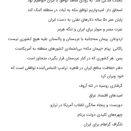
بسنت مدعی شد: به زودی شاهد توافق با ایران خواهیم بود
اسحاق دار: امیدواریم توافق مکه به ثبات در منطقه کمک کند
پایان عمر ۵۰ ساله دلارهای نفتی به دست ایران
عبرت مصر و سوئز برای ایران و تنگه هرمز
اردوغان: پیمان سه‌جانبه با عربستان و پاکستان علیه هیچ کشوری نیست
زاکانی: پیام «پیمان مکه» بی‌اعتمادی کشورهای منطقه به آمریکاست
یمن: هر کشوری که در کنار عربستان قرار بگیرد، متجاوز است
دفتر حفاظت منافع ایران در قاهره: ترامپ التماس‌کننده توافقی است که
خود ویران کرد
گرفتاری روسیه در تله آزوف
امیدهای اقتصاد عراق
دویست و پنجاه سالگی انقلاب آمریکا در ترازو
چهره‌های کلیدی دولت برنام
تلگراف گراهام برای ایران