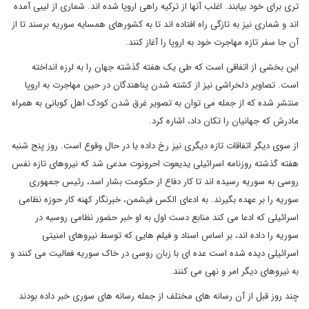
تری برای خود بیابند. اغلب آنها از ترکیه راهی اروپا شده اند. شماری از لیبی آمده
اند و شماری نیز به تازگی راه افتاده اند تا به کشورهای همسایه سوریه برسند تا از
آن جا سفر تازه مهاجرت خود به اروپا را آغاز کنند.
این بخشی از اتفاقی است که طی یک هفته گذشته جهان را به لرزه انداخته
است. تصاویر دلخراشی نیز از کشته شدن پناهندگان در حین مهاجرت به اروپا
منتشر شده که از جمله می توان به تصویر غرق شدن کودک اهل کوبانی به همراه
مادرش که جهانیان را تکان داد، اشاره کرد.
از سوی دیگر اتفاقات تازه دیگری نیز رخ داده یا در حال وقوع است. روز پنج شنبه
هفته گذشته روزنامه اسرائیلی یدیعوت احرونوت مدعی شد که نیروهای تازه نفس
روسی به سوریه رسیده اند تا کار دفاع از حکومت بشار اسد، رئیس جمهوری
سوریه را بر عهده بگیرند. به ادعای الکس فیشمن، خبرنگار کهنه کار حوزه نظامی
اسرائیلی که ادعا می کند منابع دست اول به او خبر حضور نظامی روسیه در
سوریه را داده اند، بر اساس اسناد و فیلم هایی که توسط نیروهای امنیتی
اسرائیلی دیده شده است عده ای با زبان روسی در خاک سوریه فعالیت می کنند و
به نیروهای دیگر امر و نهی می کنند.
چند روز قبل از آن رسانه های مختلف از جمله رسانه های سوری خبر داده بودند