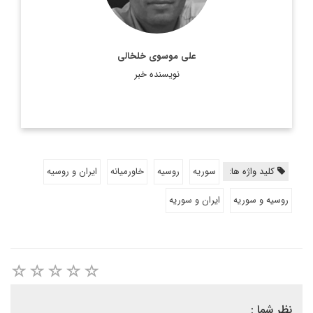
على موسوى خلخالى
نویسنده خبر
کلید واژه ها:
سوريه
روسيه
خاورميانه
ايران و روسيه
روسيه و سوريه
ايران و سوريه
نظر شما :