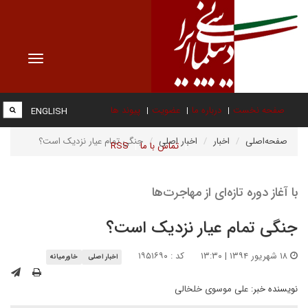
Toggle
vigation
صفحه نخست
درباره ما
عضویت
پیوند ها
ENGLISH
صفحه‌اصلی
اخبار
اخبار اصلی
جنگی تمام عیار نزدیک است؟
تماس با ما
RSS
با آغاز دوره تازه‌ای از مهاجرت‌ها
جنگی تمام عیار نزدیک است؟
۱۸ شهریور ۱۳۹۴ | ۱۳:۳۰
کد : ۱۹۵۱۶۹۰
اخبار اصلی
خاورمیانه
نویسنده خبر:
على موسوى خلخالى