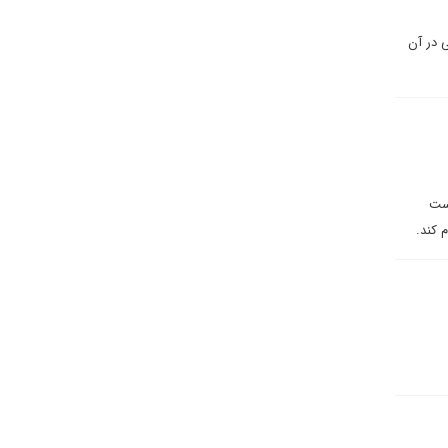
ی در آن
است
 کند.