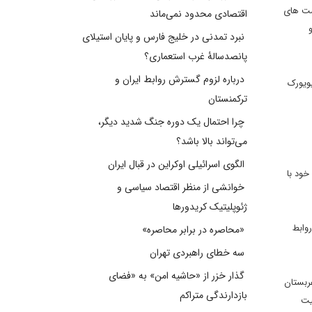
ست های
اقتصادی محدود نمی‌ماند
نبرد تمدنی در خلیج فارس و پایان استیلای
پانصدسالۀ غرب استعماری؟
درباره لزوم گسترش روابط ایران و
یویورک
ترکمنستان
چرا احتمال یک دوره جنگ شدید دیگر،
می‌تواند بالا باشد؟
الگوی اسرائیلی اوکراین در قبال ایران
خود با
خوانشی از منظر اقتصاد سیاسی و
ژئوپلیتیک کریدورها
وابط
«محاصره در برابر محاصره»
سه خطای راهبردی تهران
گذار خزر از «حاشیه امن» به «فضای
ربستان
بازدارندگی متراکم
یت