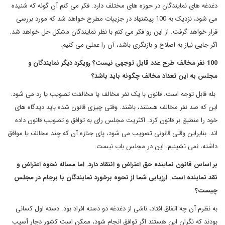
دغدغه های نمایندگان در حوزه های مختلف دارد. فکر می کنم آن گونه که شنیده
می شود، نزدیک به 100 پیشنهاد در جزییات مطرح خواهد شد که مورد بررسی
قرار خواهد گرفت. از این رو فکر می کنم با نظر نمایندگان مشکل حل خواهد شد.
اگر جایی نیاز به اصلاح و بازنگری باشد، آن را عملی می کنیم.
100 نفر مخالف طرح عدد قابل توجهی نیست؟ رویکرد دیگر نمایندگان و
مجلس به این تعداد مخالف چگونه باید باشد؟
بله قابل توجه است. قانون با یک نفر مخالف یا مخالفت تصویب یا رد می شود.
این که صد نفر مخالف هستند، باشند. وقتی چیزی قانون شده باید دیدگاه های
خود را منطبق بر قانون کرد. اکثریت مجلس رای به توافق و تصویب قانون داده
اند. بنابراین وقتی قانونی تصویب می شود، پای جنازه آن که چند مخالف یا موافق
داشته، نمی نشینیم. این در مجلس باب نیست.
بر اساس قانون نماینده حق اعتراض و انتقاد دارد. اما مساله نحوه اعتراض و
نقد نماینده است. ارزیابی شما از نحوه برخورد نمایندگان با برجام در مجلس
چیست؟
به نظرم آن چه اتفاق افتاد، ناشی از دغدغه دو دسته افراد بود. دسته اول کسانی
بودند که نگران این هستند اگر توافق انجام شود، ممکن است کشور دچار آسیب