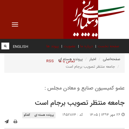
Toggle
vigation
صفحه نخست
درباره ما
عضویت
پیوند ها
ENGLISH
صفحه‌اصلی
اخبار
پرونده هسته ای
تماس با ما
RSS
جامعه منتظر تصویب برجام است
عضو کمیسیون صنایع و معادن مجلس :
جامعه منتظر تصویب برجام است
۲۶ مهر ۱۳۹۴ | ۱۴:۰۵
کد : ۱۹۵۲۸۷۴
پرونده هسته ای
گفتگو