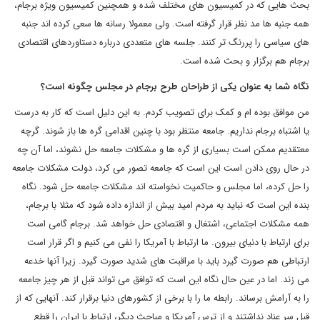
بحث هایی که در کمیسیون های مختلف شده و همچنین کمیسیون ویژه برجام،
همه جنبه ها مد نظر قرار گرفته است. ولی معمولا رسانه ها سعی کرده اند جنبه
های سیاسی را پررنگ تر کنند. جلسه های متعددی درباره دستاوردهای اقتصادی
برجام هم برگزار و بحث شده است.
نگاه شما به عنوان یکی از طراحان طرح برجام در مجلس چگونه است؟
من موافق بوده ام و کمک برای تصویب کردم. به این دلیل است که کار به درست
یا اشتباه برجام نداریم. جامعه منتظر بود با چنین اقدامی گره ها باز شوند. گرچه
معتقدیم ممکن است بسیاری از گره ها و مشکلات جامعه حل نشوند، اما آن چه
در حال روی دادن است این است که جامعه تصور می کرد، دولت مشکلات جامعه
را حل کرده، اما مجلس و حاکمیت نخواسته اند مشکلات جامعه حل شود. نگاه
بنده این است که نباید به مردم امید بیش از اندازه داده شود که مثلا با برجام،
همه مشکلات اجتماعی، اشتغال و اقتصادی حل خواهد شد. برجام گامی است
برای ارتباط با دنیای بیرون. ما ارتباط با آمریکا را نفی می کنیم و اگر قرار است
ارتباطی هم صورت گیرد باید با مراقبت های شدید صورت گیرد. زیرا آنها خدعه
می زند. اما در عین حال نگاه این است که توافق می تواند قبل از هر چیز جامعه
را به آرامش برساند. رابطه ما را با برخی از کشورهای دنیا برقرار کند. آنهایی که از
قبل سر عناد نداشتند و از ترس آمریکا و مباحث دیگر، ارتباط با ایران را قطع