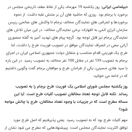
دیپلماسی ایرانی:
روز یکشنبه 19 مهرماه، یکی از نقاط عطف تاریخی مجلس در
برخورد با برجام بود. روزی که حاشیه های آن بر متنش غلبه داشت. از نحوه
برخوردها و اعتراض های نمایندگان مخالف برجام تا واکنش های صالحی رییس
سازمان انرژی اتمی به اظهارات برخی نمایندگان مخالف. در این میان تلاش های
نمایندگان برجام نیز قابل توجه بود. گرچه پیام های تهدید آمیز به گفته منصوری
آرانی سعی در انصراف نمایندگان موافق در تصویب فوریت طرح را داشت، اما
طرح یک فوریتی اقدام متناسب و متقابل دولت جمهوری اسلامی ایران در اجرای
برجام به تصویب 139 نفر در مقابل 100 نفر مخالف به تصویب رسید. در این باره
با سید هادی حسینی، یکی از طراحان طرح و موافقان برجام گفت وگویی داشتیم
که در ادامه می خوانید:
روز یکشنبه مجلس شورای اسلامی یک فوریت طرح برجام را به تصویب
رساند. نکته قابل توجه تعداد مخالفان تصویب کلیات طرح است. آیا این
مساله مطرح است که در جزییات با وجود تعداد مخالفان، طرح با چالش مواجه
شود؟
مهم کلیات طرح بود که به تصویب رسید. یعنی پذیرفتیم که اصل طرح مورد
توافق اکثریت نمایندگان مجلس است. پبیشنهادهایی که مطرح می شود نشان از